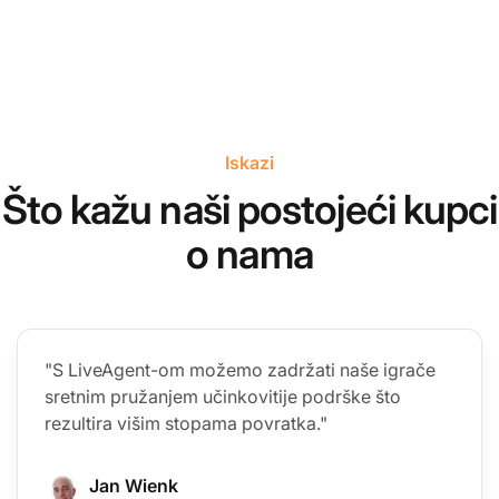
Iskazi
Što kažu naši postojeći kupci
o nama
"S LiveAgent-om možemo zadržati naše igrače
sretnim pružanjem učinkovitije podrške što
rezultira višim stopama povratka."
Jan Wienk