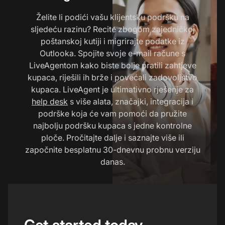
Želite li podići vašu klijentsku podršku na
sljedeću razinu? Recite zbogom zajedničkoj
poštanskoj kutiji i migrirajte podatke iz
Outlooka. Spojite svoje e-mail račune s
LiveAgentom kako biste bolje pratili zahtjeve
kupaca, riješili ih brže i povećali zadovoljstvo
kupaca. LiveAgent je ultimativno rješenje za
help desk
s više alata, značajki, integracija i
podrške koja će vam pomoći da pružite
najbolju podršku kupaca s jedne kontrolne
ploče. Pročitajte dalje i saznajte više ili
započnite besplatnu 30-dnevnu probnu verziju
danas.
Get started today