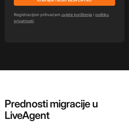
Registracijom prihvaćam
uvjete korištenja
i
politiku
privatnosti
.
Prednosti migracije u
LiveAgent