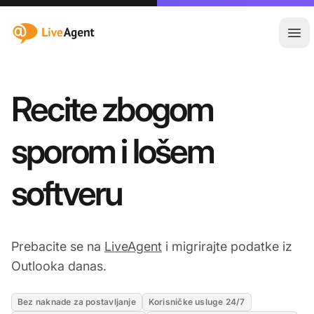
:site.title
Otvo
Recite zbogom
sporom i lošem
softveru
Prebacite se na
LiveAgent
i migrirajte podatke iz
Outlooka danas.
Bez naknade za postavljanje
Korisničke usluge 24/7