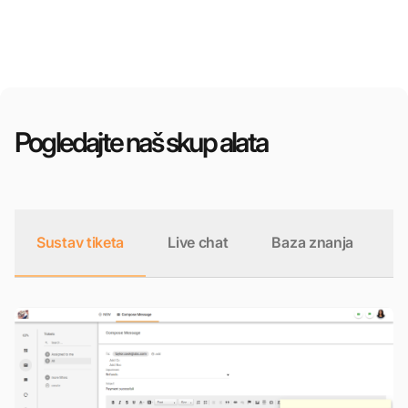
Pogledajte naš skup alata
Sustav tiketa
Live chat
Baza znanja
C