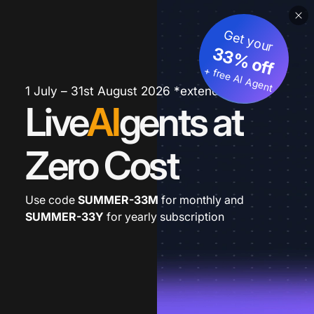
Get your
33% off
+ free AI Agent
1 July – 31st August 2026 *extended
Live
AI
gents at
Zero Cost
Use code
SUMMER-33M
for monthly and
SUMMER-33Y
for yearly subscription