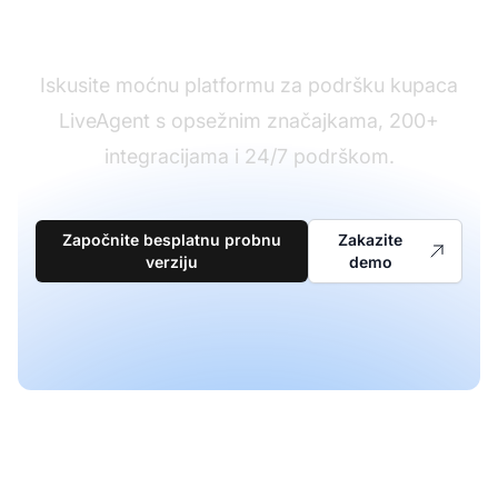
Spremni za promjenu?
Iskusite moćnu platformu za podršku kupaca
LiveAgent s opsežnim značajkama, 200+
integracijama i 24/7 podrškom.
Započnite besplatnu probnu
Zakazite
verziju
demo