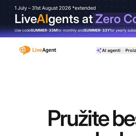
1 July – 31st August 2026 *extended
Live
AI
gents at
Zero C
Use code
SUMMER-33M
for monthly and
SUMMER-33Y
for yearly subs
:site.title
AI agenti
Proi
Pružite be