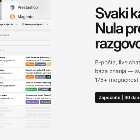
Svaki k
Nula pr
razgovo
E-pošta,
live cha
baza znanja — sv
175+ mogućnosti 
Započnite | 30 dan