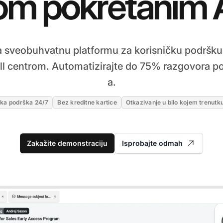
om pokretanim 
 sveobuhvatnu platformu za korisničku podršku 
call centrom. Automatizirajte do 75% razgovora 
a.
čka podrška 24/7
Bez kreditne kartice
Otkazivanje u bilo kojem trenutk
Zakažite demonstraciju
Isprobajte odmah