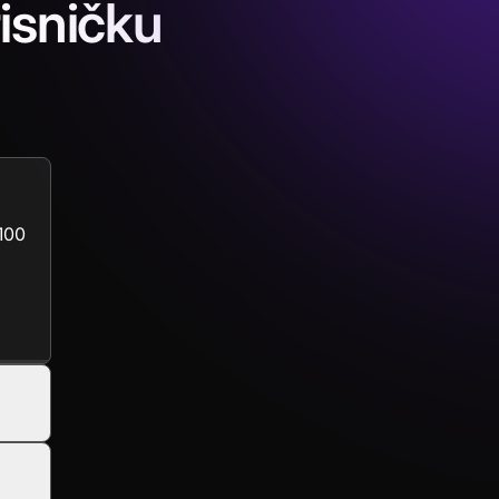
risničku
 100