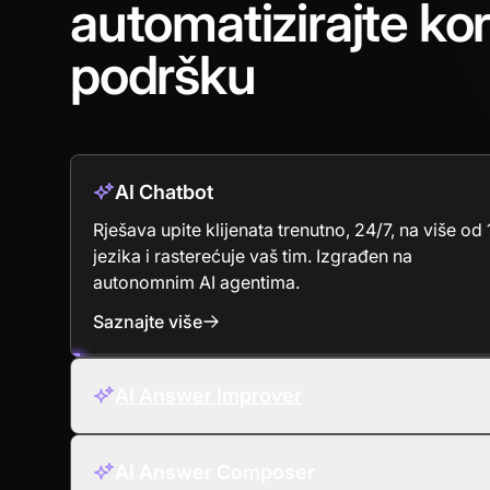
automatizirajte ko
podršku
AI Chatbot
Rješava upite klijenata trenutno, 24/7, na više od
jezika i rasterećuje vaš tim. Izgrađen na
autonomnim AI agentima.
Saznajte više
: AI Chatbot
AI Answer Improver
AI Answer Composer