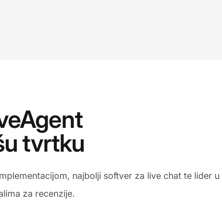
LiveAgent
šu tvrtku
plementacijom, najbolji softver za live chat te lider u
talima za recenzije.