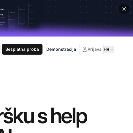
Besplatna proba
Demonstracija
Prijava
HR
ršku s help