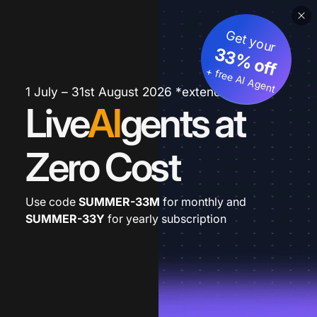
Get your
33% off
+ free AI Agent
1 July – 31st August 2026 *extended
Live
AI
gents at
Zero Cost
Use code
SUMMER-33M
for monthly and
SUMMER-33Y
for yearly subscription