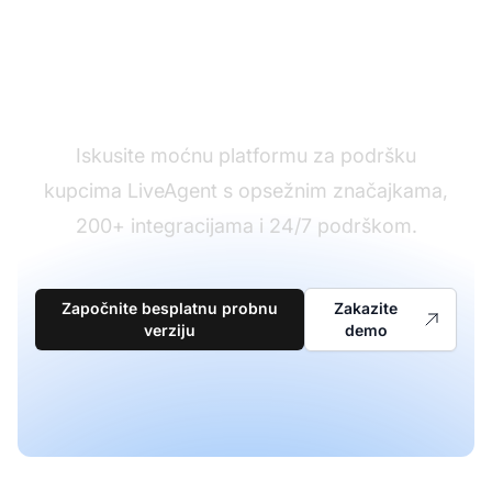
Spremni za promjenu?
Iskusite moćnu platformu za podršku
kupcima LiveAgent s opsežnim značajkama,
200+ integracijama i 24/7 podrškom.
Započnite besplatnu probnu
Zakazite
verziju
demo