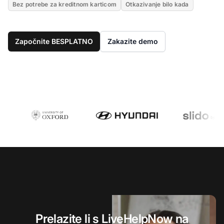
Bez potrebe za kreditnom karticom
Otkazivanje bilo kada
Započnite BESPLATNO
Zakazite demo
Prelazite li s LiveHelpNow na