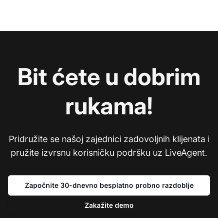
Bit ćete u dobrim
rukama!
Pridružite se našoj zajednici zadovoljnih klijenata i
pružite izvrsnu korisničku podršku uz LiveAgent.
Započnite 30-dnevno besplatno probno razdoblje
Zakažite demo
Ko