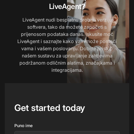
LiveAgent?
LiveAgent nudi besplatnu probnu verziju
softvera, tako da možete započeti s
prijenosom podataka danas. Iskusite moć
LiveAgent i saznajte kako vam može pomoći
vama i vašem poslovanju. Dobijte pristup
našem sustavu za upravljanje zahtjevima
podržanom odličnim alatima, značajkama i
integracijama.
Get started today
Puno ime