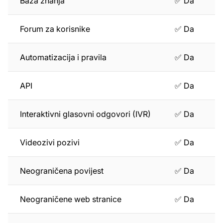
Baza znanja
✅ Da
Forum za korisnike
✅ Da
Automatizacija i pravila
✅ Da
API
✅ Da
Interaktivni glasovni odgovori (IVR)
✅ Da
Videozivi pozivi
✅ Da
Neograničena povijest
✅ Da
Neograničene web stranice
✅ Da