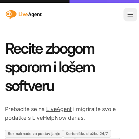
:site.title
Otvo
Recite zbogom
sporom i lošem
softveru
Prebacite se na
LiveAgent
i migrirajte svoje
podatke s LiveHelpNow danas.
Bez naknade za postavljanje
Korisničku službu 24/7