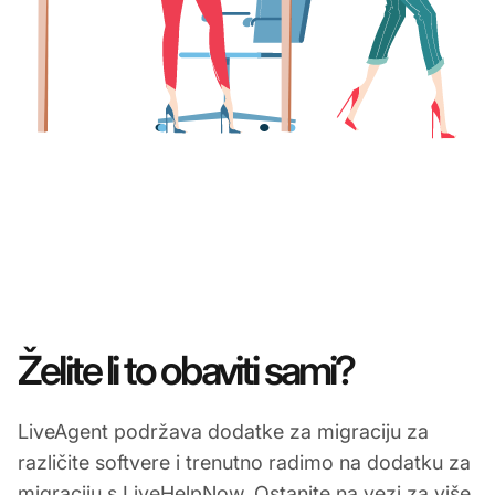
Želite li to obaviti sami?
LiveAgent podržava dodatke za migraciju za
različite softvere i trenutno radimo na dodatku za
migraciju s LiveHelpNow. Ostanite na vezi za više