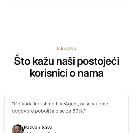
Iskustva
Što kažu naši postojeći
korisnici o nama
"Od kada koristimo LiveAgent, naše vrijeme
odgovora poboljšalo se za 60%."
Razvan Sava