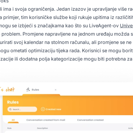
ooks
i ima i svoja ograničenja. Jedan izazov je upravljanje više 
a primjer, tim korisničke službe koji rukuje upitima iz različit
mogu se izbjeći s značajkama kao što su LiveAgent-ov
Unive
an problem. Promjene napravljene na jednom uređaju možda se
urirati svoj kalendar na stolnom računalu, ali promjene se 
u ometati optimizaciju tijeka rada. Korisnici se mogu boriti
zacije ili dodatna polja kategorizacije mogu biti potrebna z