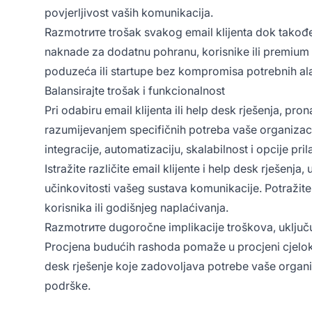
povjerljivost vaših komunikacija.
Razmotrите trošak svakog email klijenta dok također
naknade za dodatnu pohranu, korisnike ili premium z
poduzeća ili startupe bez kompromisa potrebnih ala
Balansirajte trošak i funkcionalnost
Pri odabiru email klijenta ili help desk rješenja, p
razumijevanjem specifičnih potreba vaše organizacij
integracije, automatizaciju, skalabilnost i opcije p
Istražite različite email klijente i help desk rješe
učinkovitosti vašeg sustava komunikacije. Potražite 
korisnika ili godišnjeg naplaćivanja.
Razmotrите dugoročne implikacije troškova, uključu
Procjena budućih rashoda pomaže u procjeni cjelokupn
desk rješenje koje zadovoljava potrebe vaše organiz
podrške.