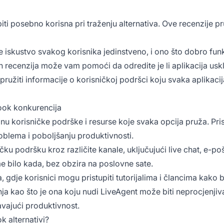
ti posebno korisna pri traženju alternativa. Ove recenzije pr
 je iskustvo svakog korisnika jedinstveno, i ono što dobro f
ih recenzija može vam pomoći da odredite je li aplikacija us
užiti informacije o korisničkoj podršci koju svaka aplikacija
look konkurencija
razinu korisničke podrške i resurse koje svaka opcija pruža. P
oblema i poboljšanju produktivnosti.
ičku podršku kroz različite kanale, uključujući live chat, e-p
me bilo kada, bez obzira na poslovne sate.
a, gdje korisnici mogu pristupiti tutorijalima i člancima kako b
a kao što je ona koju nudi LiveAgent može biti neprocjenjiv
vajući produktivnost.
k alternativi?