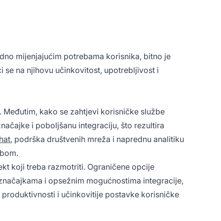
idno mijenjajućim potrebama korisnika, bitno je
i se na njihovu učinkovitost, upotrebljivost i
. Međutim, kako se zahtjevi korisničke službe
načajke i poboljšanu integraciju, što rezultira
chat
, podrška društvenih mreža i naprednu analitiku
žbom.
t koji treba razmotriti. Ograničene opcije
nim značajkama i opsežnim mogućnostima integracije,
roduktivnosti i učinkovitije postavke korisničke