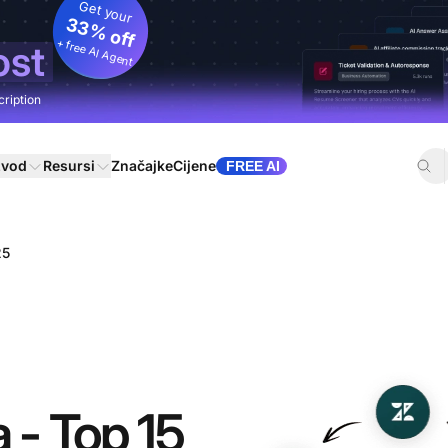
Get your
33% off
+ free AI Agent
ost
cription
zvod
Resursi
Značajke
Cijene
FREE AI
25
a - Top 15