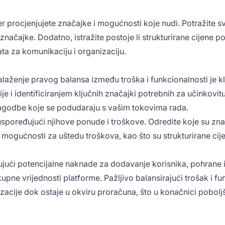
 procjenjujete značajke i mogućnosti koje nudi. Potražite sv
načajke. Dodatno, istražite postoje li strukturirane cijene 
ta za komunikaciju i organizaciju.
ronalaženje pravog balansa između troška i funkcionalnosti je
e i identificiranjem ključnih značajki potrebnih za učinkovi
rilagodbe koje se podudaraju s vašim tokovima rada.
nja, uspoređujući njihove ponude i troškove. Odredite koje su
mogućnosti za uštedu troškova, kao što su strukturirane cijene
jući potencijalne naknade za dodavanje korisnika, pohrane i
e vrijednosti platforme. Pažljivo balansirajući trošak i funk
acije dok ostaje u okviru proračuna, što u konačnici poboljš