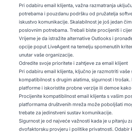
Pri odabiru email klijenta, važna razmatranja uklju
potrebama i pouzdanu podršku od pružatelja softvera
iskustvo komunikacije. Skalabilnost je još jedan čimb
poslovnim potrebama. Trebali biste procijeniti i cij
Vrijeme je da istražite alternative Outlooks i pronađ
opcije poput LiveAgent na temelju spomenutih kriteri
unutar vaše organizacije.
Odredite svoje prioritete i zahtjeve za email klijent
Pri odabiru email klijenta, ključno je razmotriti vaš
kompatibilnost s drugim alatima, sigurnost i trošak. 
platforme i iskoristite probne verzije ili demoe kako
Procijenite kompatibilnost email klijenta s vašim p
platformama društvenih mreža može poboljšati moguć
trebate za jedinstveni sustav komunikacije.
Sigurnost je od najveće važnosti kada je u pitanju zaš
dvofaktorsku provjeru i politike privatnosti. Odabir