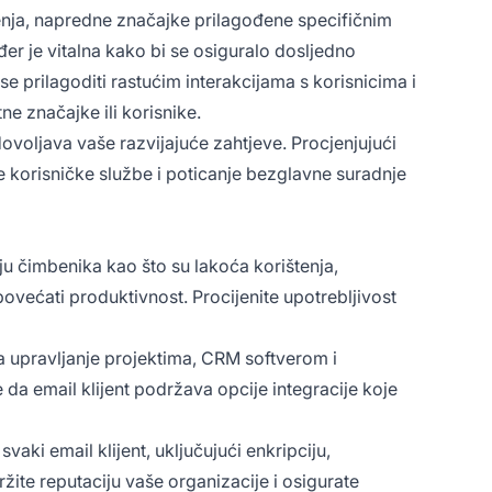
štenja, napredne značajke prilagođene specifičnim
er je vitalna kako bi se osiguralo dosljedno
se prilagoditi rastućim interakcijama s korisnicima i
ne značajke ili korisnike.
dovoljava vaše razvijajuće zahtjeve. Procjenjujući
ne korisničke službe i poticanje bezglavne suradnje
elju čimbenika kao što su lakoća korištenja,
 povećati produktivnost. Procijenite upotrebljivost
za upravljanje projektima, CRM softverom i
a email klijent podržava opcije integracije koje
svaki email klijent, uključujući enkripciju,
žite reputaciju vaše organizacije i osigurate