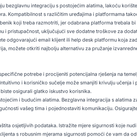
čuju bezglavnu integraciju s postojećim alatima, lakoću kori
. Kompatibilnost s različitim uređajima i platformama takođ
enik koji treba razmotriti, jer odabrana platforma trebala bi 
enu i pristupačnost, uključujući sve dodatne troškove za dodat
ete odgovarajući email klijent ili help desk platformu koja za
ja, možete otkriti najbolju alternativu za pružanje izvanred
e specifične potrebe i procijeniti potencijalna rješenja na tem
Intuitivno i korisničko sučelje može smanjiti krivulju učenja i
 biste osigurali glatko iskustvo korisnika.
ostojećim i budućim alatima. Bezglavna integracija s alatima 
nosti vašeg tima i pojednostaviti komunikaciju. Osigurajte d
tita osjetljivih podataka. Istražite mjere sigurnosti koje nudi 
 klijenta s robusnim mjerama sigurnosti pomoći će vam da odr