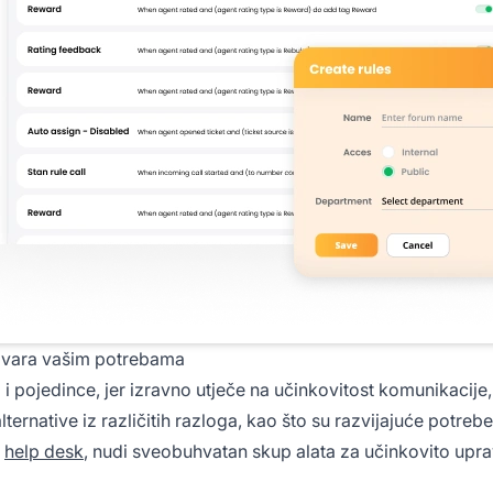
govara vašim potrebama
i pojedince, jer izravno utječe na učinkovitost komunikacije,
lternative iz različitih razloga, kao što su razvijajuće potreb
a
help desk
, nudi sveobuhvatan skup alata za učinkovito uprav