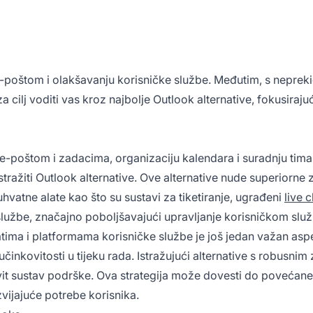
e-poštom i olakšavanju korisničke službe. Međutim, s neprek
a cilj voditi vas kroz najbolje Outlook alternative, fokusirajuć
 e-poštom i zadacima, organizaciju kalendara i suradnju tima
stražiti Outlook alternative. Ove alternative nude superiorne z
vatne alate kao što su sustavi za tiketiranje, ugrađeni
live 
službe, značajno poboljšavajući upravljanje korisničkom slu
ima i platformama korisničke službe je još jedan važan aspek
učinkovitosti u tijeku rada. Istražujući alternative s robus
 sustav podrške. Ova strategija može dovesti do povećane p
vijajuće potrebe korisnika.