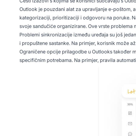
Česti izazovi s kojima se korisnici suočavaju s Outl
Outlook je pouzdani alat za upravljanje e-poštom, al
kategorizaciji, prioritizaciji i odgovoru na poruke. N
svoje sandučiće organizirane. Ove vrste problema 
Problemi sinkronizacije između uređaja su još jed
i propuštene sastanke. Na primjer, korisnik može až
Ograničene opcije prilagodbe u Outlooks također mog
specifičnim potrebama. Na primjer, pravila automati