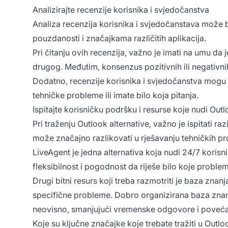
Analizirajte recenzije korisnika i svjedočanstva
Analiza recenzija korisnika i svjedočanstava može bi
pouzdanosti i značajkama različitih aplikacija.
Pri čitanju ovih recenzija, važno je imati na umu da
drugog. Međutim, konsenzus pozitivnih ili negativn
Dodatno, recenzije korisnika i svjedočanstva mogu pr
tehničke probleme ili imate bilo koja pitanja.
Ispitajte korisničku podršku i resurse koje nudi Out
Pri traženju Outlook alternative, važno je ispitati 
može značajno razlikovati u rješavanju tehničkih pr
LiveAgent je jedna alternativa koja nudi 24/7 korisn
fleksibilnost i pogodnost da riješe bilo koje proble
Drugi bitni resurs koji treba razmotriti je baza znanj
specifične probleme. Dobro organizirana baza znanj
neovisno, smanjujući vremenske odgovore i poveća
Koje su ključne značajke koje trebate tražiti u Outloo