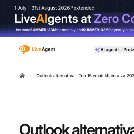
1 July – 31st August 2026 *extended
Live
AI
gents at
Zero C
Use code
SUMMER-33M
for monthly and
SUMMER-33Y
for yearly subs
:site.title
AI agenti
Proi
/
Outlook alternativa - Top 15 email klijenta za 20
Home
Outlook alternativ