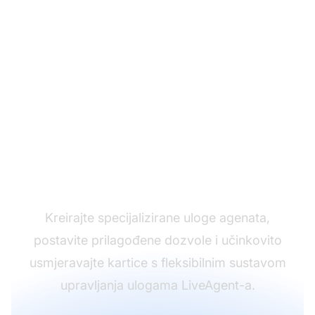
Organizirajte svoj tim s
prilagođenim ulogama
Kreirajte specijalizirane uloge agenata,
postavite prilagođene dozvole i učinkovito
usmjeravajte kartice s fleksibilnim sustavom
upravljanja ulogama LiveAgent-a.