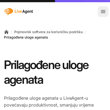
:site.title
Otvo
/
/
Pojmovnik softvera za korisničku podršku
Home
Prilagođene uloge agenata
Prilagođene uloge
agenata
Prilagođene uloge agenata u LiveAgent-u
povećavaju produktivnost, smanjuju vrijeme