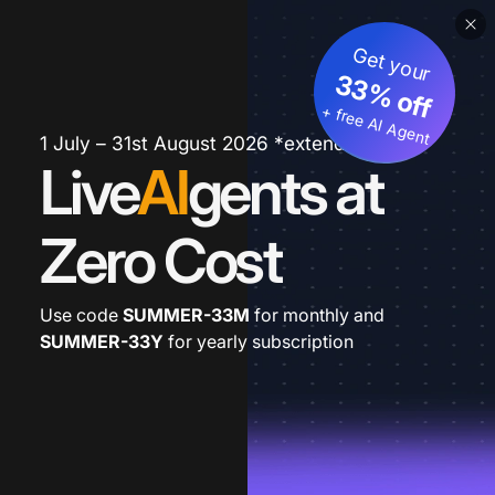
Get your
33% off
+ free AI Agent
1 July – 31st August 2026 *extended
Live
AI
gents at
Zero Cost
Use code
SUMMER-33M
for monthly and
SUMMER-33Y
for yearly subscription