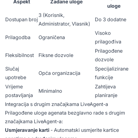
Aspekt
Zadane uloge
uloge
3 (Korisnik,
Dostupan broj
Do 3 dodatne
Administrator, Vlasnik)
Visoko
Prilagodba
Ograničena
prilagođiva
Prilagođene
Fleksibilnost
Fiksne dozvole
dozvole
Slučaj
Specijalizirane
Opća organizacija
upotrebe
funkcije
Vrijeme
Zahtijeva
Minimalno
postavljanja
planiranje
Integracija s drugim značajkama LiveAgent-a
Prilagođene uloge agenata bezglavno rade s drugim
značajkama LiveAgent-a:
Usmjeravanje karti
- Automatski usmjerite kartice