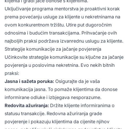
klijenta i gradi jače odnose s klijentima.
Uključivanje programa mentorstva je proaktivni korak
prema povećanju usluge za klijente u nekretninama na
ovom konkurentnom tržištu. Utire put dugoročnim
odnosima i budućim transakcijama. Prihvaćanje ovih
najboljih praksi podržava izvanrednu uslugu za klijente.
Strategije komunikacije za jačanje povjerenja
Učinkovite strategije komunikacije su ključne za jačanje
povjerenja u poslovima nekretnina. Evo nekih bitnih
praksi:
Jasna i sažeta poruka:
Osigurajte da je vaša
komunikacija jasna. To pomaže klijentima da donose
informirane odluke i izbjegava nesporazume.
Redovita ažuriranja:
Držite klijente informiranima o
statusu transakcije. Redovna ažuriranja grade
povjerenje i pokazuju klijentima da cijenite njihov