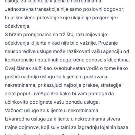
usluga za klijente je ključna u nekretninama.
Jednostavna transakcija nije samo poslovni dogovor;
to je smisleno putovanje koje uključuje povjerenje i
očekivanja.
S brzim promjenama na tržištu, razumijevanje
očekivanja klijenta nikad nije bilo važnije. Pružanje
neusporedive usluge može razlikovati vašu agenciju od
konkurencije i potaknuti dugoročne odnose s klijentima.
Ovaj članak služi kao sveobuhvatan vodič o tome kako
postići najbolju uslugu za klijente u poslovanju
nekretninama, prikazujući najbolje prakse, strategije i
alate poput LiveAgent-a kako bi vam pomogli da
učinkovito podignete vašu ponudu usluga.
Važnost usluge za klijente u nekretninama
Izvanredna usluga za klijente u nekretninama stvara
trajne dojmove, koji su vitalni za izgradnju lojalnih baza