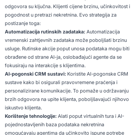
odgovora su ključna. Klijenti cijene brzinu, učinkovitost i
pogodnost u pretrazi nekretnina. Evo strategija za
postizanje toga:
Automatizacija rutinskih zadataka:
Automatizacija
vremenski zahtjevnih zadataka može poboljšati brzinu
usluge. Rutinske akcije poput unosa podataka mogu biti
obrađene od strane AI-ja, oslobađajući agente da se
fokusiraju na interakcije s klijentima.
AI-pogonski CRM sustavi:
Koristite AI-pogonske CRM
sustave kako bi osigurali pravovremene praćenja i
personalizirane komunikacije. To pomaže u održavanju
brzih odgovora na upite klijenta, poboljšavajući njihovo
iskustvo klijenta.
Korištenje tehnologije:
Alati poput virtualnih tura i AI-
pojednostavljenih baza podataka nekretnina
omogućavaju agentima da učinkovito ispune potrebe