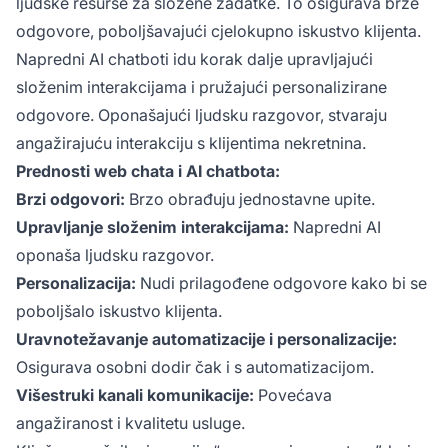
ljudske resurse za složene zadatke. To osigurava brze
odgovore, poboljšavajući cjelokupno iskustvo klijenta.
Napredni AI chatboti idu korak dalje upravljajući
složenim interakcijama i pružajući personalizirane
odgovore. Oponašajući ljudsku razgovor, stvaraju
angažirajuću interakciju s klijentima nekretnina.
Prednosti web chata i AI chatbota:
Brzi odgovori:
Brzo obrađuju jednostavne upite.
Upravljanje složenim interakcijama:
Napredni AI
oponaša ljudsku razgovor.
Personalizacija:
Nudi prilagođene odgovore kako bi se
poboljšalo iskustvo klijenta.
Uravnotežavanje automatizacije i personalizacije:
Osigurava osobni dodir čak i s automatizacijom.
Višestruki kanali komunikacije:
Povećava
angažiranost i kvalitetu usluge.