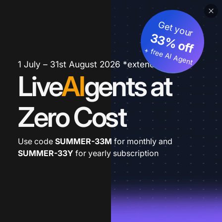
Get your
33% off
+ free AI Agent
1 July – 31st August 2026 *extended
Live
AI
gents at
Zero Cost
Use code
SUMMER-33M
for monthly and
SUMMER-33Y
for yearly subscription