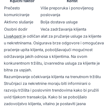
Ključni faktor
Korist
Prečesto
Više preporuka i ponovljenog
komuniciranje
poslovanja
Aktivno slušanje
Bolja dostava usluge
Osobni dodir
Veća zadržavanja klijenta
LiveAgent
je odličan alat za pružanje usluge za klijente
u nekretninama. Osigurava brze odgovore i omogućava
praćenje upita klijenta, poboljšavajući mogućnost
održavanja jakih odnosa s klijentima. Na ovom
konkurentnom tržištu, izvanredna usluga za klijente je
bitna za uspjeh.
Razumijevanje očekivanja klijenta na trenutnom tržištu
Stručnjaci za nekretnine moraju biti informirani o
razvoju tržišta i poslovnim trendovima kako bi pružili
uvid tijekom transakcija. Kako bi se poboljšalo
zadovoljstvo klijenta, vitalno je postaviti jasna