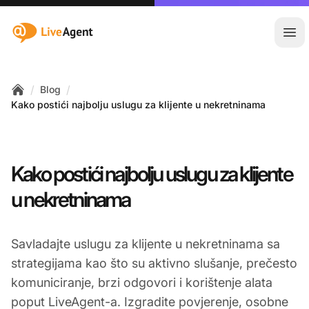
:site.title
Otvo
/
/
Blog
Home
Kako postići najbolju uslugu za klijente u nekretninama
Kako postići najbolju uslugu za klijente
u nekretninama
Savladajte uslugu za klijente u nekretninama sa
strategijama kao što su aktivno slušanje, prečesto
komuniciranje, brzi odgovori i korištenje alata
poput LiveAgent-a. Izgradite povjerenje, osobne