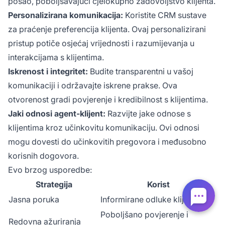
posao, poboljšavajući cjelokupno zadovoljstvo klijenta.
Personalizirana komunikacija:
Koristite CRM sustave
za praćenje preferencija klijenta. Ovaj personalizirani
pristup potiče osjećaj vrijednosti i razumijevanja u
interakcijama s klijentima.
Iskrenost i integritet:
Budite transparentni u vašoj
komunikaciji i održavajte iskrene prakse. Ova
otvorenost gradi povjerenje i kredibilnost s klijentima.
Jaki odnosi agent-klijent:
Razvijte jake odnose s
klijentima kroz učinkovitu komunikaciju. Ovi odnosi
mogu dovesti do učinkovitih pregovora i međusobno
korisnih dogovora.
Evo brzog usporedbe:
Strategija
Korist
Jasna poruka
Informirane odluke klijenta
Poboljšano povjerenje i
Redovna ažuriranja