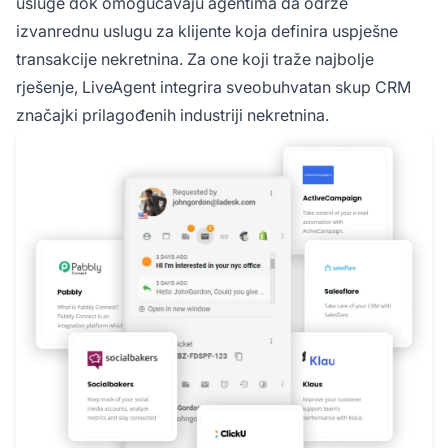
usluge dok omogućavaju agentima da održe
izvanrednu uslugu za klijente koja definira uspješne
transakcije nekretnina. Za one koji traže najbolje
rješenje, LiveAgent integrira sveobuhvatan skup CRM
značajki prilagođenih industriji nekretnina.