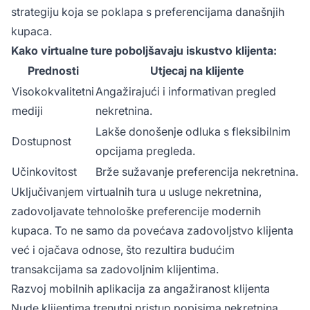
strategiju koja se poklapa s preferencijama današnjih
kupaca.
Kako virtualne ture poboljšavaju iskustvo klijenta:
Prednosti
Utjecaj na klijente
Visokokvalitetni
Angažirajući i informativan pregled
mediji
nekretnina.
Lakše donošenje odluka s fleksibilnim
Dostupnost
opcijama pregleda.
Učinkovitost
Brže sužavanje preferencija nekretnina.
Uključivanjem virtualnih tura u usluge nekretnina,
zadovoljavate tehnološke preferencije modernih
kupaca. To ne samo da povećava zadovoljstvo klijenta
već i ojačava odnose, što rezultira budućim
transakcijama sa zadovoljnim klijentima.
Razvoj mobilnih aplikacija za angažiranost klijenta
Nude klijentima trenutni pristup popisima nekretnina,