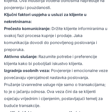
klijenta. Ova industrija vođena odnosima napreduje na
povjerenju i pouzdanosti.
Ključni faktori uspjeha u usluzi za klijente u
nekretninama:
Prečesto komuniciranje:
Držite klijente informiranima u
svakoj fazi procesa kupnje i prodaje. Jaka
komunikacija dovodi do ponovljenog poslovanja i
preporuka.
Aktivno slušanje:
Razumite potrebe i preferencije
klijenta kako bi poboljšali iskustvo klijenta.
Izgradnja osobnih veza:
Povjerenje i emocionalne veze
povećavaju vjerojatnost nastavka poslovanja.
Pružanje izvanredne usluge nije samo o transakcijama;
to je o jačanju odnosa. Ova veza čini da se klijenti
osjećaju vrijednim i cijenjenim, postavljajući temelj za
buduće transakcije.