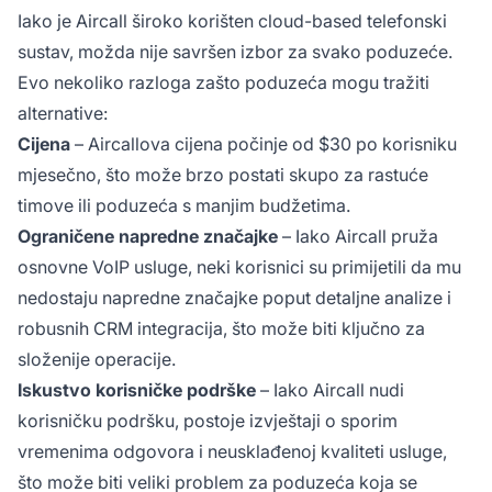
Iako je Aircall široko korišten cloud-based telefonski
sustav, možda nije savršen izbor za svako poduzeće.
Evo nekoliko razloga zašto poduzeća mogu tražiti
alternative:
Cijena
– Aircallova cijena počinje od $30 po korisniku
mjesečno, što može brzo postati skupo za rastuće
timove ili poduzeća s manjim budžetima.
Ograničene napredne značajke
– Iako Aircall pruža
osnovne VoIP usluge, neki korisnici su primijetili da mu
nedostaju napredne značajke poput detaljne analize i
robusnih CRM integracija, što može biti ključno za
složenije operacije.
Iskustvo korisničke podrške
– Iako Aircall nudi
korisničku podršku, postoje izvještaji o sporim
vremenima odgovora i neusklađenoj kvaliteti usluge,
što može biti veliki problem za poduzeća koja se