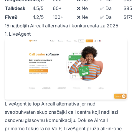
Talkdesk
4.5/5
60+
❌ Ne
✅ Da
$85
Five9
4.2/5
100+
❌ Ne
✅ Da
$17
15 najboljih Aircall alternativa i konkurenata za 2025
1. LiveAgent
LiveAgent je top Aircall alternativa jer nudi
sveobuhvatan skup značajki call centra koji nadilazi
osnovnu glasovnu komunikaciju. Dok se Aircall
primarno fokusira na VoIP, LiveAgent pruža all-in-one