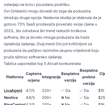
oslanjaju na brzu i pouzdanu podršku.
Ovi čimbenici mogu dovesti do toga da poduzeća
istražuju druge opcije. Nedavna studija je istaknula da je
gotovo 73% SaaS prodavača povećalo svoje cijene u
2023., što odražava širi trend rastućih troškova
softvera, što je dovelo mnoga poduzeća da traže
isplativija rješenja. Ovaj trend čini još kritičnijom za
poduzeća da pažljivo razmotre ukupnu vrijednost koju
pruža njihovo softversko rješenje.
Tablica usporedbe top 5 Aircall konkurenata
Besplatna
Capterra
Besplatna
Cij
Platforma
Integracije
probna
ocjena
verzija
verzija
LiveAgent
4.7/5
220+
✅ Da
✅ Da
$15
Nextiva
4.6/5
200+
❌ Ne
✅ Da
$25
RingCentral
4.3/5
200+
❌ Ne
✅ Da
$19