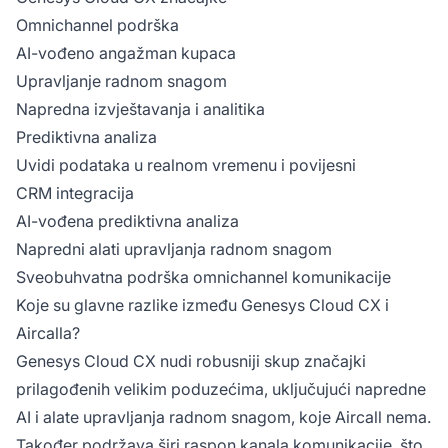
Omnichannel podrška
AI-vođeno angažman kupaca
Upravljanje radnom snagom
Napredna izvještavanja i analitika
Prediktivna analiza
Uvidi podataka u realnom vremenu i povijesni
CRM integracija
AI-vođena prediktivna analiza
Napredni alati upravljanja radnom snagom
Sveobuhvatna podrška omnichannel komunikacije
Koje su glavne razlike između Genesys Cloud CX i
Aircalla?
Genesys Cloud CX nudi robusniji skup značajki
prilagođenih velikim poduzećima, uključujući napredne
AI i alate upravljanja radnom snagom, koje Aircall nema.
Ko
Također podržava širi raspon kanala komunikacije, što