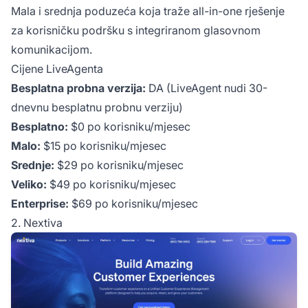
Mala i srednja poduzeća koja traže all-in-one rješenje
za korisničku podršku s integriranom glasovnom
komunikacijom.
Cijene LiveAgenta
Besplatna probna verzija:
DA (LiveAgent nudi 30-
dnevnu besplatnu probnu verziju)
Besplatno:
$0 po korisniku/mjesec
Malo:
$15 po korisniku/mjesec
Srednje:
$29 po korisniku/mjesec
Veliko:
$49 po korisniku/mjesec
Enterprise:
$69 po korisniku/mjesec
2. Nextiva