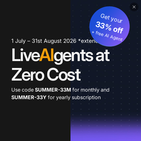
Get your
33% off
+ free AI Agent
1 July – 31st August 2026 *extended
Live
AI
gents at
Zero Cost
Use code
SUMMER-33M
for monthly and
SUMMER-33Y
for yearly subscription