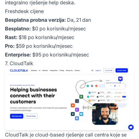
integralno rješenje help deska.
Freshdesk cijene
Besplatna probna verzija:
Da, 21 dan
Besplatno:
$0 po korisniku/mjesec
Rast:
$18 po korisniku/mjesec
Pro:
$59 po korisniku/mjesec
Enterprise:
$95 po korisniku/mjesec
7. CloudTalk
CloudTalk je cloud-based rješenje call centra koje se