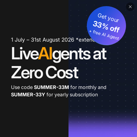
Get your
33% off
+ free AI Agent
1 July – 31st August 2026 *extended
Live
AI
gents at
Zero Cost
Use code
SUMMER-33M
for monthly and
SUMMER-33Y
for yearly subscription