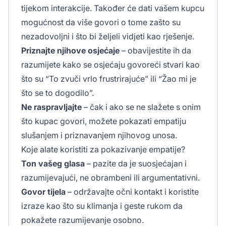
tijekom interakcije. Također će dati vašem kupcu
mogućnost da više govori o tome zašto su
nezadovoljni i što bi željeli vidjeti kao rješenje.
Priznajte njihove osjećaje
– obavijestite ih da
razumijete kako se osjećaju govoreći stvari kao
što su “To zvuči vrlo frustrirajuće” ili “Žao mi je
što se to dogodilo”.
Ne raspravljajte
– čak i ako se ne slažete s onim
što kupac govori, možete pokazati empatiju
slušanjem i priznavanjem njihovog unosa.
Koje alate koristiti za pokazivanje empatije?
Ton vašeg glasa
– pazite da je suosjećajan i
razumijevajući, ne obrambeni ili argumentativni.
Govor tijela
– održavajte očni kontakt i koristite
izraze kao što su klimanja i geste rukom da
pokažete razumijevanje osobno.