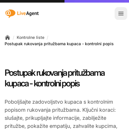
:site.title
Otvo
/
/
Kontrolne liste
Home
Postupak rukovanja pritužbama kupaca - kontrolni popis
Postupak rukovanja pritužbama
kupaca - kontrolni popis
Poboljšajte zadovoljstvo kupaca s kontrolnim
popisom rukovanja pritužbama. Ključni koraci:
slušajte, prikupljajte informacije, zabilježite
pritužbe, pokažite empatiju, zahvalite kupcima,