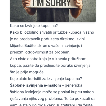
Kako se izvinjete kupcima?
Kako bi ozbiljno shvatili pritužbe kupaca, važno
je da predstavnik poduzeća direktno izvini
klijentu. Budite iskren u vašem izvinjenju i
preuzmi odgovornost za problem.
Ako niste osoba koja je rukovala pritužbom
kupca, pazite da proslijedite poruku izvinjenja
što je prije moguće.
Koje alate koristiti za izvinjenje kupcima?
Šablone izvinjenja e-mailom
– generička
šablona izvinjenja može se poslati kupcu nakon
rješavanja njihovog problema. To će pokazati da
vam je stalo do toga kako su tretirani i da želite