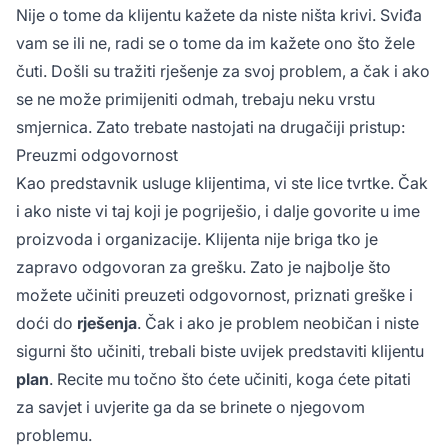
Nije o tome da klijentu kažete da niste ništa krivi. Sviđa
vam se ili ne, radi se o tome da im kažete ono što žele
čuti. Došli su tražiti rješenje za svoj problem, a čak i ako
se ne može primijeniti odmah, trebaju neku vrstu
smjernica. Zato trebate nastojati na drugačiji pristup:
Preuzmi odgovornost
Kao predstavnik usluge klijentima, vi ste lice tvrtke. Čak
i ako niste vi taj koji je pogriješio, i dalje govorite u ime
proizvoda i organizacije. Klijenta nije briga tko je
zapravo odgovoran za grešku. Zato je najbolje što
možete učiniti preuzeti odgovornost, priznati greške i
doći do
rješenja
. Čak i ako je problem neobičan i niste
sigurni što učiniti, trebali biste uvijek predstaviti klijentu
plan
. Recite mu točno što ćete učiniti, koga ćete pitati
za savjet i uvjerite ga da se brinete o njegovom
problemu.