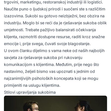
trgovini, marketingu, restoranskoj industriji ili logistici.
Naučite puno o ljudskoj prirodi i suočeni ste s različitim
izazovima. Sukobi su gotovo neizbježni, bez obzira na
industriju. Moglo bi se reći da je rješavanje sukoba oblik
umjetnosti. Trebate pažljivo balansirati očekivanja
klijenta, razmotriti dostupne resurse, raditi kroz snažne
emocije i, prije svega, čuvati svoje blagostanje.
U ovom članku dijelimo s vama neke od naših najboljih
savjeta za rješavanje sukoba pri rukovanju
komunikacijom s klijentima. Međutim, prije nego što
nastavimo, željeli bismo vas upoznati s jednim od
najzanimljivijih psiholoških koncepata koji se mogu
primijeniti na uslugu klijentima.
Stilovi upravljanja sukobima