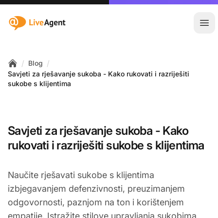
:site.title
Otvo
/
/
Blog
Home
Savjeti za rješavanje sukoba - Kako rukovati i razriješiti
sukobe s klijentima
Savjeti za rješavanje sukoba - Kako
rukovati i razriješiti sukobe s klijentima
Naučite rješavati sukobe s klijentima
izbjegavanjem defenzivnosti, preuzimanjem
odgovornosti, paznjom na ton i korištenjem
empatije. Istražite stilove upravljanja sukobima