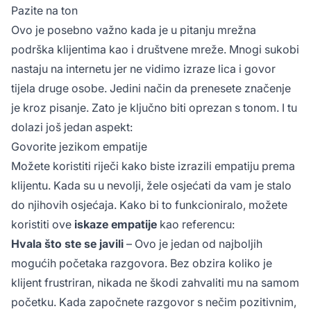
Pazite na ton
Ovo je posebno važno kada je u pitanju mrežna
podrška klijentima kao i društvene mreže. Mnogi sukobi
nastaju na internetu jer ne vidimo izraze lica i govor
tijela druge osobe. Jedini način da prenesete značenje
je kroz pisanje. Zato je ključno biti oprezan s tonom. I tu
dolazi još jedan aspekt:
Govorite jezikom empatije
Možete koristiti riječi kako biste izrazili empatiju prema
klijentu. Kada su u nevolji, žele osjećati da vam je stalo
do njihovih osjećaja. Kako bi to funkcioniralo, možete
koristiti ove
iskaze empatije
kao referencu:
Hvala što ste se javili
– Ovo je jedan od najboljih
mogućih početaka razgovora. Bez obzira koliko je
klijent frustriran, nikada ne škodi zahvaliti mu na samom
početku. Kada započnete razgovor s nečim pozitivnim,