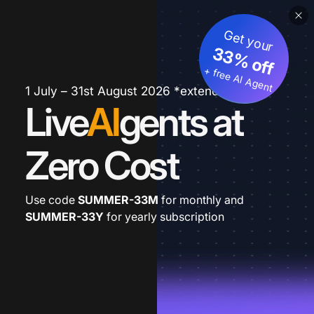
Get your
33% off
+ free AI Agent
1 July – 31st August 2026 *extended
Live
AI
gents at
Zero Cost
Use code
SUMMER-33M
for monthly and
SUMMER-33Y
for yearly subscription