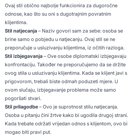
Ovaj stil obično najbolje funkcionira za dugoročne
odnose, kao što su oni s dugotrajnim povratnim
klijentima.
Stil natjecanja
– Naziv govori sam za sebe: osoba se
brine samo o pobjedu u natjecanju. Ovaj stil se ne
preporučuje u usluzivanju klijentima, iz očitih razloga.
Stil izbjegavanja
– Ove osobe diplomatski izbjegavaju
konfrontaciju. Također ne preporučujemo da se držite
ovog stila u usluzivanju klijentima. Kada se klijent javi s
prigovorom, trebali biste odmah poduzeti mjere. U
ovom slučaju, izbjegavanje problema može samo
pogoršati stvari.
Stil prilagodbe
– Ovo je suprotnost stilu natjecanja.
Osoba u pitanju čini žrtve kako bi ugodila drugoj strani.
Kada trebate održati vrijedan odnos s klijentom, ovo bi
mogao biti pravi put.