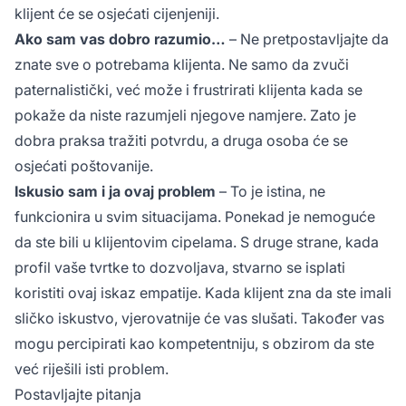
klijent će se osjećati cijenjeniji.
Ako sam vas dobro razumio…
– Ne pretpostavljajte da
znate sve o potrebama klijenta. Ne samo da zvuči
paternalistički, već može i frustrirati klijenta kada se
pokaže da niste razumjeli njegove namjere. Zato je
dobra praksa tražiti potvrdu, a druga osoba će se
osjećati poštovanije.
Iskusio sam i ja ovaj problem
– To je istina, ne
funkcionira u svim situacijama. Ponekad je nemoguće
da ste bili u klijentovim cipelama. S druge strane, kada
profil vaše tvrtke to dozvoljava, stvarno se isplati
koristiti ovaj iskaz empatije. Kada klijent zna da ste imali
sličko iskustvo, vjerovatnije će vas slušati. Također vas
mogu percipirati kao kompetentniju, s obzirom da ste
već riješili isti problem.
Postavljajte pitanja