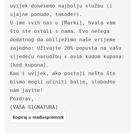
uvijek donesemo najbolju službu (i
sjajne ponude, također).
U ime svih nas u [Marki], hvala vam
što ste ostali s nama. Evo nečega
dodatnog da obilježimo naše vrijeme
zajedno: Uživajte 20% popusta na vašu
sljedeću narudžbu s ovim kodom kupona:
[kod kupona].
Kao i uvijek, ako postoji nešto što
bismo mogli učiniti bolje, slobodno
nam javite!
Pozdrav,
[VAŠA SIGNATURA]
Kopiraj u međuspremnik