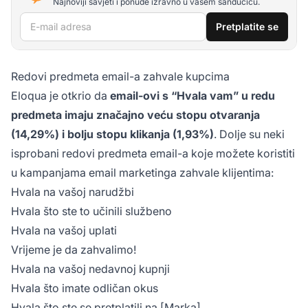
Najnoviji savjeti i ponude izravno u vašem sandučiću.
E-mail adresa
Pretplatite se
Redovi predmeta email-a zahvale kupcima
Eloqua je otkrio da
email-ovi s “Hvala vam” u redu
predmeta imaju značajno veću stopu otvaranja
(14,29%) i bolju stopu klikanja (1,93%)
. Dolje su neki
isprobani redovi predmeta email-a koje možete koristiti
u kampanjama email marketinga zahvale klijentima:
Hvala na vašoj narudžbi
Hvala što ste to učinili službeno
Hvala na vašoj uplati
Vrijeme je da zahvalimo!
Hvala na vašoj nedavnoj kupnji
Hvala što imate odličan okus
Hvala što ste se pretplatili na [Marka]