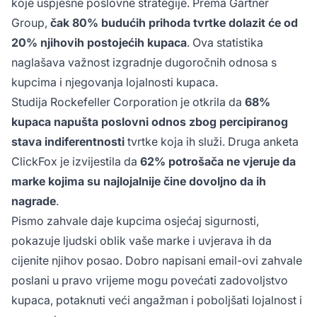
koje uspješne poslovne strategije. Prema
Gartner
Group
,
čak 80% budućih prihoda tvrtke dolazit će od
20% njihovih postojećih kupaca
. Ova statistika
naglašava važnost izgradnje dugoročnih odnosa s
kupcima i njegovanja lojalnosti kupaca.
Studija
Rockefeller Corporation
je otkrila da
68%
kupaca napušta poslovni odnos zbog percipiranog
stava indiferentnosti
tvrtke koja ih služi. Druga anketa
ClickFox
je izvijestila da
62% potrošača ne vjeruje da
marke kojima su najlojalnije čine dovoljno da ih
nagrade
.
Pismo zahvale daje kupcima osjećaj sigurnosti,
pokazuje ljudski oblik vaše marke i uvjerava ih da
cijenite njihov posao. Dobro napisani email-ovi zahvale
poslani u pravo vrijeme mogu povećati zadovoljstvo
kupaca, potaknuti veći angažman i poboljšati lojalnost i