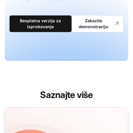
Besplatna verzija za
Zakazite
isprobavanje
demonstraciju
Saznajte više
Predlošci e-pošte Hvala vam na vašoj narudžbi