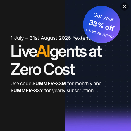
Get your
33% off
+ free AI Agent
1 July – 31st August 2026 *extended
Live
AI
gents at
Zero Cost
Use code
SUMMER-33M
for monthly and
SUMMER-33Y
for yearly subscription