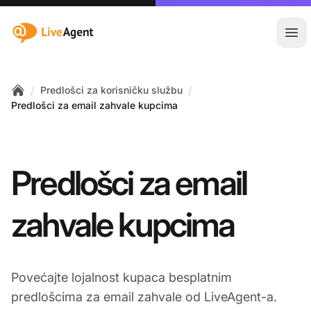
:site.title
Otvo
/
/
Predlošci za korisničku službu
Home
Predlošci za email zahvale kupcima
Predlošci za email
zahvale kupcima
Povećajte lojalnost kupaca besplatnim
predlošcima za email zahvale od LiveAgent-a.