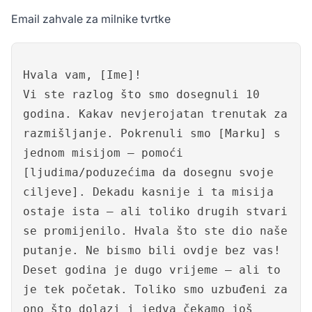
Email zahvale za milnike tvrtke
Hvala vam, [Ime]!
Vi ste razlog što smo dosegnuli 10
godina. Kakav nevjerojatan trenutak za
razmišljanje. Pokrenuli smo [Marku] s
jednom misijom – pomoći
[ljudima/poduzećima da dosegnu svoje
ciljeve]. Dekadu kasnije i ta misija
ostaje ista – ali toliko drugih stvari
se promijenilo. Hvala što ste dio naše
putanje. Ne bismo bili ovdje bez vas!
Deset godina je dugo vrijeme – ali to
je tek početak. Toliko smo uzbuđeni za
ono što dolazi i jedva čekamo još