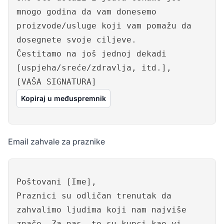
mnogo godina da vam donesemo
proizvode/usluge koji vam pomažu da
dosegnete svoje ciljeve.
Čestitamo na još jednoj dekadi
[uspjeha/sreće/zdravlja, itd.],
[VAŠA SIGNATURA]
Kopiraj u međuspremnik
Email zahvale za praznike
Poštovani [Ime],
Praznici su odličan trenutak da
zahvalimo ljudima koji nam najviše
znače. Za nas, to su kupci kao vi.