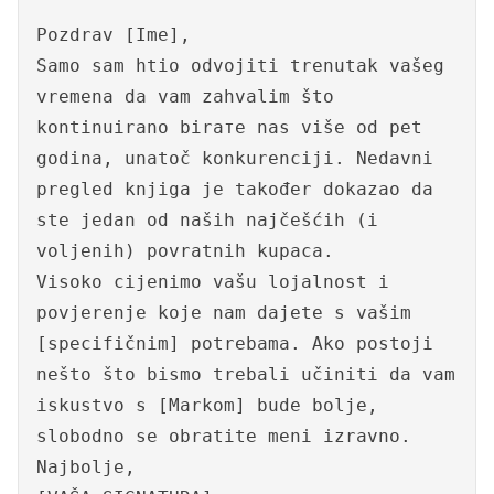
Pozdrav [Ime],
Samo sam htio odvojiti trenutak vašeg
vremena da vam zahvalim što
kontinuirano birате nas više od pet
godina, unatoč konkurenciji. Nedavni
pregled knjiga je također dokazao da
ste jedan od naših najčešćih (i
voljenih) povratnih kupaca.
Visoko cijenimo vašu lojalnost i
povjerenje koje nam dajete s vašim
[specifičnim] potrebama. Ako postoji
nešto što bismo trebali učiniti da vam
iskustvo s [Markom] bude bolje,
slobodno se obratite meni izravno.
Najbolje,