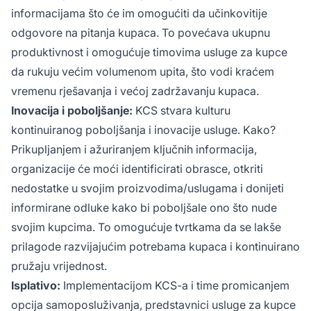
informacijama što će im omogućiti da učinkovitije
odgovore na pitanja kupaca. To povećava ukupnu
produktivnost i omogućuje timovima usluge za kupce
da rukuju većim volumenom upita, što vodi kraćem
vremenu rješavanja i većoj zadržavanju kupaca.
Inovacija i poboljšanje:
KCS stvara kulturu
kontinuiranog poboljšanja i inovacije usluge. Kako?
Prikupljanjem i ažuriranjem ključnih informacija,
organizacije će moći identificirati obrasce, otkriti
nedostatke u svojim proizvodima/uslugama i donijeti
informirane odluke kako bi poboljšale ono što nude
svojim kupcima. To omogućuje tvrtkama da se lakše
prilagode razvijajućim potrebama kupaca i kontinuirano
pružaju vrijednost.
Isplativo:
Implementacijom KCS-a i time promicanjem
opcija samoposluživanja, predstavnici usluge za kupce