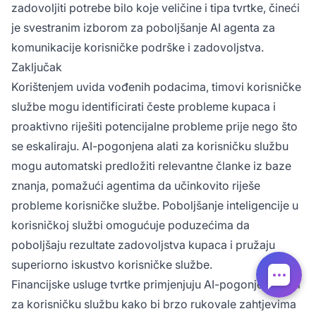
zadovoljiti potrebe bilo koje veličine i tipa tvrtke, čineći
je svestranim izborom za poboljšanje AI agenta za
komunikacije korisničke podrške i zadovoljstva.
Zaključak
Korištenjem uvida vođenih podacima, timovi korisničke
službe mogu identificirati česte probleme kupaca i
proaktivno riješiti potencijalne probleme prije nego što
se eskaliraju. AI-pogonjena alati za korisničku službu
mogu automatski predložiti relevantne članke iz baze
znanja, pomažući agentima da učinkovito riješe
probleme korisničke službe. Poboljšanje inteligencije u
korisničkoj službi omogućuje poduzećima da
poboljšaju rezultate zadovoljstva kupaca i pružaju
superiorno iskustvo korisničke službe.
Financijske usluge tvrtke primjenjuju AI-pogonjena alati
za korisničku službu kako bi brzo rukovale zahtjevima