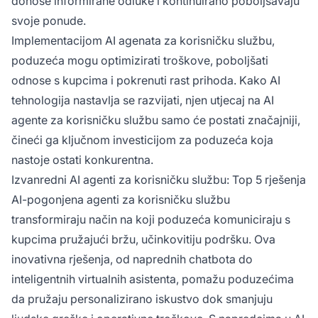
donose informirane odluke i kontinuirano poboljšavaju
svoje ponude.
Implementacijom AI agenata za korisničku službu,
poduzeća mogu optimizirati troškove, poboljšati
odnose s kupcima i pokrenuti rast prihoda. Kako AI
tehnologija nastavlja se razvijati, njen utjecaj na AI
agente za korisničku službu samo će postati značajniji,
čineći ga ključnom investicijom za poduzeća koja
nastoje ostati konkurentna.
Izvanredni AI agenti za korisničku službu: Top 5 rješenja
AI-pogonjena agenti za korisničku službu
transformiraju način na koji poduzeća komuniciraju s
kupcima pružajući bržu, učinkovitiju podršku. Ova
inovativna rješenja, od naprednih chatbota do
inteligentnih virtualnih asistenta, pomažu poduzećima
da pružaju personalizirano iskustvo dok smanjuju