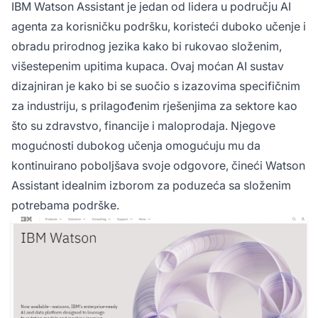
IBM Watson Assistant je jedan od lidera u području AI
agenta za korisničku podršku, koristeći duboko učenje i
obradu prirodnog jezika kako bi rukovao složenim,
višestepenim upitima kupaca. Ovaj moćan AI sustav
dizajniran je kako bi se suočio s izazovima specifičnim
za industriju, s prilagođenim rješenjima za sektore kao
što su zdravstvo, financije i maloprodaja. Njegove
mogućnosti dubokog učenja omogućuju mu da
kontinuirano poboljšava svoje odgovore, čineći Watson
Assistant idealnim izborom za poduzeća sa složenim
potrebama podrške.