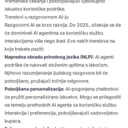
vremenske čekanja i poboljšavajući cjelokupno
iskustvo korisničke podrške.
Trendovi u razgovornom AI-ju
Razgovorni AI se brzo razvija. Do 2025., očekuje se da
će dominirati AI agentima za korisničku službu
interakcijama više nego ikad. Evo nekih trendova na
koje trebate paziti:
Napredna obrada prirodnog jezika (NLP):
AI agenti
podrške će rukovati složenim upitima s lakoćom.
Njihovo razumijevanje ljudskog razgovora bit će
poboljšano, pružajući točnije odgovore.
Poboljšana personalizacija:
AI-pogonjena chatbotovi
će pružiti personalizirano iskustvo. Mogu se prilagoditi
na temelju prethodnih AI agenta za korisničku službu
interakcija i preferencija, poboljšavajući zadovoljstvo
kupaca.