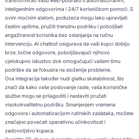
transformirao vašu web-podršku s automatiziranim,
inteligentnim odgovorima i 24/7 korisničkom pomoći. S
ovim moćnim alatom, poduzeća mogu lako upravljati
čestim upitima, pružiti trenutnu podršku i poboljšati
angažiranost korisnika bez oslanjanja na ručnu
intervenciju. AI chatbot osigurava da vaši kupci dobiju
brze, točne odgovore, poboljšavajući njihovo
cjelokupno iskustvo dok omogućujući vašem timu
podrške da se fokusira na složenije probleme.
Ova integracija također nudi glatku skalabilnost, što
znači da kako vaše poslovanje raste, vaša korisničke
službe mogu se prilagoditi i nastaviti pružati
visokokvalitetnu podršku. Smanjenjem vremena
odgovora i automatizacijom rutinskih zadataka, možete
značajno povećati operativnu učinkovitost i
zadovoljstvo kupaca.