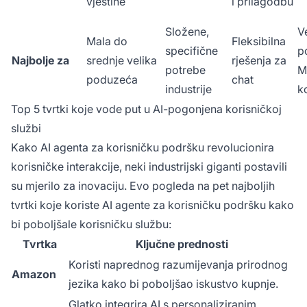
vještine
i prilagodbu
Složene,
V
Mala do
Fleksibilna
specifične
p
Najbolje za
srednje velika
rješenja za
potrebe
M
poduzeća
chat
industrije
ko
Top 5 tvrtki koje vode put u AI-pogonjena korisničkoj
službi
Kako AI agenta za korisničku podršku revolucionira
korisničke interakcije, neki industrijski giganti postavili
su mjerilo za inovaciju. Evo pogleda na pet najboljih
tvrtki koje koriste AI agente za korisničku podršku kako
bi poboljšale korisničku službu:
Tvrtka
Ključne prednosti
Koristi naprednog razumijevanja prirodnog
Amazon
jezika kako bi poboljšao iskustvo kupnje.
Glatko integrira AI s personaliziranim