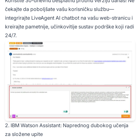
Koristite 30-dnevnu besplatnu probnu verziju danas! Ne
čekajte da poboljšate vašu korisničku službu—
integrirajte LiveAgent AI chatbot na vašu web-stranicu i
kreirajte pametnije, učinkovitije sustav podrške koji radi
24/7.
2. IBM Watson Assistant: Naprednog dubokog učenja
za složene upite