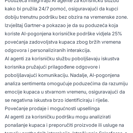
Poduzeća integriraju AI agente za korisničku službu
kako bi pružila 24/7 pomoć, osiguravajući da kupci
dobiju trenutnu podršku bez obzira na vremenske zone.
Izvještaj Gartner-a pokazao je da su poduzeća koja
koriste AI-pogonjena korisničke podrške vidjela 25%
povećanja zadovoljstva kupaca zbog bržih vremena
odgovora i personaliziranih interakcija.
AI agenti za korisničku službu poboljšavaju iskustva
korisnika pružajući prilagođene odgovore i
poboljšavajući komunikaciju. Nadalje, AI-pogonjena
analiza sentimenta omogućuje poduzećima da razumiju
emocije kupaca u stvarnom vremenu, osiguravajući da
se negativna iskustva brzo identificiraju i riješe.
Povećanje prodaje i mogućnosti upsellinga
AI agenti za korisničku podršku mogu analizirati
ponašanje kupaca i preporučiti proizvode ili usluge na