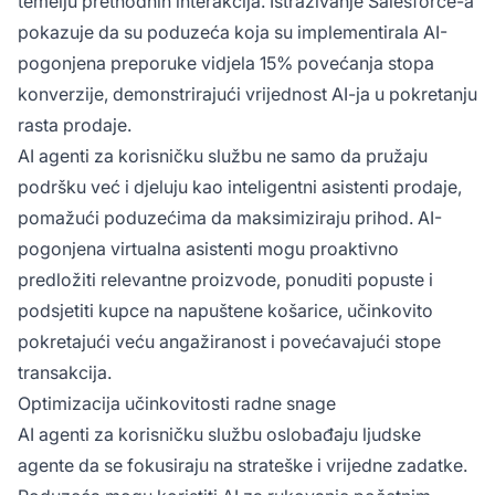
temelju prethodnih interakcija. Istraživanje Salesforce-a
pokazuje da su poduzeća koja su implementirala AI-
pogonjena preporuke vidjela 15% povećanja stopa
konverzije, demonstrirajući vrijednost AI-ja u pokretanju
rasta prodaje.
AI agenti za korisničku službu ne samo da pružaju
podršku već i djeluju kao inteligentni asistenti prodaje,
pomažući poduzećima da maksimiziraju prihod. AI-
pogonjena virtualna asistenti mogu proaktivno
predložiti relevantne proizvode, ponuditi popuste i
podsjetiti kupce na napuštene košarice, učinkovito
pokretajući veću angažiranost i povećavajući stope
transakcija.
Optimizacija učinkovitosti radne snage
AI agenti za korisničku službu oslobađaju ljudske
agente da se fokusiraju na strateške i vrijedne zadatke.