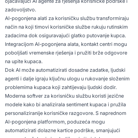
ojačavajući AI agente za rješenja korisničke podrške i
zadovoljstvo.
AI-pogonjena alati za korisničku službu transformiraju
način na koji timovi korisničke službe rukuju rutinskim
zadacima dok osiguravajući glatko putovanje kupca.
Integracijom AI-pogonjena alata, kontakt centri mogu
poboljšati vremenske rješenja i pružiti brže odgovore
na upite kupaca.
Dok AI može automatizirati dosadne zadatke, ljudski
agenti i dalje igraju ključnu ulogu u rukovanje složenim
problemima kupaca koji zahtijevaju ljudski dodir.
Moderna softver za korisničku službu koristi jezične
modele kako bi analizirala sentiment kupaca i pružila
personaliziranije korisničke razgovore. S naprednom
AI-pogonjena platformom, poduzeća mogu
automatizirati dolazne kartice podrške, smanjujući