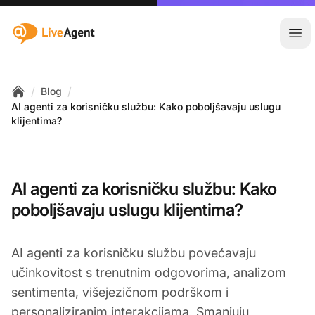
:site.title
Otvo
/
/
Blog
Home
AI agenti za korisničku službu: Kako poboljšavaju uslugu
klijentima?
AI agenti za korisničku službu: Kako
poboljšavaju uslugu klijentima?
AI agenti za korisničku službu povećavaju
učinkovitost s trenutnim odgovorima, analizom
sentimenta, višejezičnom podrškom i
personaliziranim interakcijama. Smanjuju