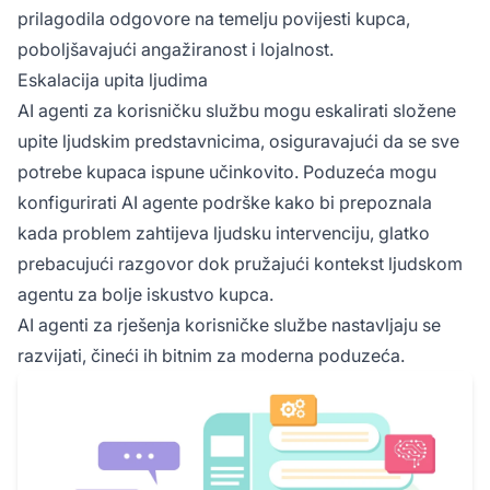
prilagodila odgovore na temelju povijesti kupca,
poboljšavajući angažiranost i lojalnost.
Eskalacija upita ljudima
AI agenti za korisničku službu mogu eskalirati složene
upite ljudskim predstavnicima, osiguravajući da se sve
potrebe kupaca ispune učinkovito. Poduzeća mogu
konfigurirati AI agente podrške kako bi prepoznala
kada problem zahtijeva ljudsku intervenciju, glatko
prebacujući razgovor dok pružajući kontekst ljudskom
agentu za bolje iskustvo kupca.
AI agenti za rješenja korisničke službe nastavljaju se
razvijati, čineći ih bitnim za moderna poduzeća.