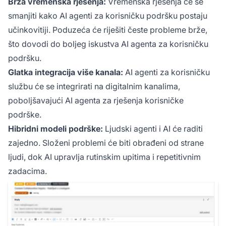
Brža vremenska rješenja:
Vremenska rješenja će se
smanjiti kako AI agenti za korisničku podršku postaju
učinkovitiji. Poduzeća će riješiti česte probleme brže,
što dovodi do boljeg iskustva AI agenta za korisničku
podršku.
Glatka integracija više kanala:
AI agenti za korisničku
službu će se integrirati na digitalnim kanalima,
poboljšavajući AI agenta za rješenja korisničke
podrške.
Hibridni modeli podrške:
Ljudski agenti i AI će raditi
zajedno. Složeni problemi će biti obrađeni od strane
ljudi, dok AI upravlja rutinskim upitima i repetitivnim
zadacima.