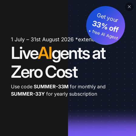
Get your
33% off
+ free AI Agent
1 July – 31st August 2026 *extended
Live
AI
gents at
Zero Cost
Use code
SUMMER-33M
for monthly and
SUMMER-33Y
for yearly subscription