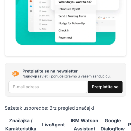
Pretplatite se na newsletter
Najnoviji savjeti i ponude izravno u vašem sandučiću.
E-mail adresa
Pretplatite se
Sažetak usporedbe: Brz pregled značajki
Značajka /
IBM Watson
Google
LiveAgent
P
Karakteristika
Assistant
Dialogflow