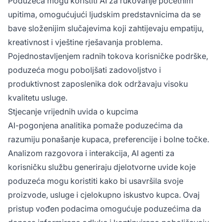
Poduzeća mogu koristiti AI za rukovanje početnim
upitima, omogućujući ljudskim predstavnicima da se
bave složenijim slučajevima koji zahtijevaju empatiju,
kreativnost i vještine rješavanja problema.
Pojednostavljenjem radnih tokova korisničke podrške,
poduzeća mogu poboljšati zadovoljstvo i
produktivnost zaposlenika dok održavaju visoku
kvalitetu usluge.
Stjecanje vrijednih uvida o kupcima
AI-pogonjena analitika pomaže poduzećima da
razumiju ponašanje kupaca, preferencije i bolne točke.
Analizom razgovora i interakcija, AI agenti za
korisničku službu generiraju djelotvorne uvide koje
poduzeća mogu koristiti kako bi usavršila svoje
proizvode, usluge i cjelokupno iskustvo kupca. Ovaj
pristup vođen podacima omogućuje poduzećima da