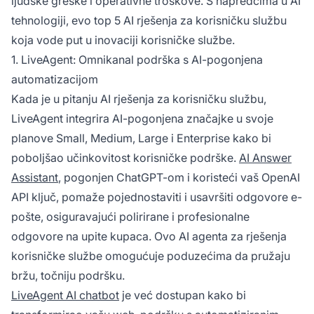
ljudske greške i operativne troškove. S napredcima u AI
tehnologiji, evo top 5 AI rješenja za korisničku službu
koja vode put u inovaciji korisničke službe.
1. LiveAgent: Omnikanal podrška s AI-pogonjena
automatizacijom
Kada je u pitanju AI rješenja za korisničku službu,
LiveAgent integrira AI-pogonjena značajke u svoje
planove Small, Medium, Large i Enterprise kako bi
poboljšao učinkovitost korisničke podrške.
AI Answer
Assistant
, pogonjen ChatGPT-om i koristeći vaš OpenAI
API ključ, pomaže pojednostaviti i usavršiti odgovore e-
pošte, osiguravajući polirirane i profesionalne
odgovore na upite kupaca. Ovo AI agenta za rješenja
korisničke službe omogućuje poduzećima da pružaju
bržu, točniju podršku.
LiveAgent AI chatbot
je već dostupan kako bi