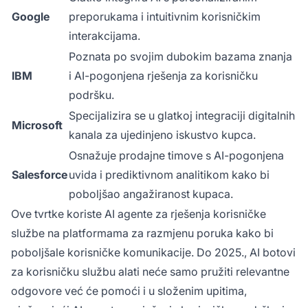
Google
preporukama i intuitivnim korisničkim
interakcijama.
Poznata po svojim dubokim bazama znanja
IBM
i AI-pogonjena rješenja za korisničku
podršku.
Specijalizira se u glatkoj integraciji digitalnih
Microsoft
kanala za ujedinjeno iskustvo kupca.
Osnažuje prodajne timove s AI-pogonjena
Salesforce
uvida i prediktivnom analitikom kako bi
poboljšao angažiranost kupaca.
Ove tvrtke koriste AI agente za rješenja korisničke
službe na platformama za razmjenu poruka kako bi
poboljšale korisničke komunikacije. Do 2025., AI botovi
za korisničku službu alati neće samo pružiti relevantne
odgovore već će pomoći i u složenim upitima,