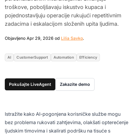
troškove, poboljšavaju iskustvo kupaca i
pojednostavljuju operacije rukujući repetitivnim
zadacima i eskalacijom složenih upita ljudima.
Apr 29, 2026
Objavljeno Apr 29, 2026 od
Lilia Savko
.
AI
CustomerSupport
Automation
Efficiency
Pokušajte LiveAgent
Zakazite demo
Istražite kako AI-pogonjena korisničke službe mogu
bez problema rukovati zahtjevima, olakšati opterećenje
ljudskim timovima i skalirati podršku na tisuće s