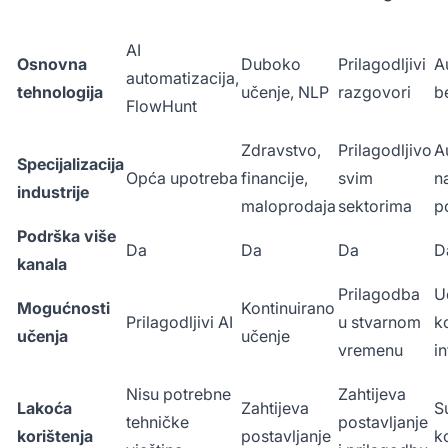
AI
Osnovna
Duboko
Prilagodljivi
A
automatizacija,
tehnologija
učenje, NLP
razgovori
b
FlowHunt
Zdravstvo,
Prilagodljivo
A
Specijalizacija
Opća upotreba
financije,
svim
na
industrije
maloprodaja
sektorima
p
Podrška više
Da
Da
Da
D
kanala
Prilagodba
Uč
Mogućnosti
Kontinuirano
Prilagodljivi AI
u stvarnom
k
učenja
učenje
vremenu
in
Nisu potrebne
Zahtijeva
Lakoća
Zahtijeva
S
tehničke
postavljanje
korištenja
postavljanje
k