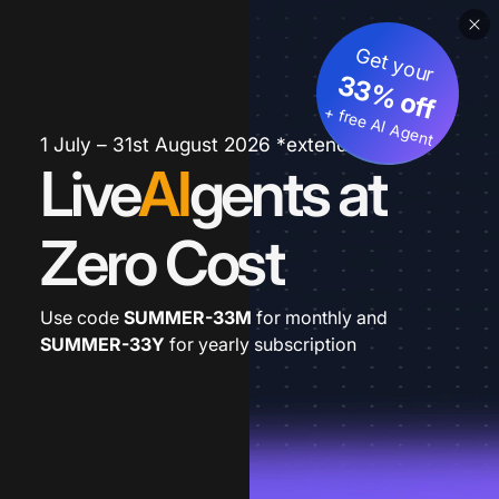
Get your
33% off
+ free AI Agent
1 July – 31st August 2026 *extended
Live
AI
gents at
Zero Cost
Use code
SUMMER-33M
for monthly and
SUMMER-33Y
for yearly subscription