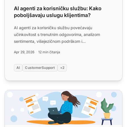
AI agenti za korisničku službu: Kako
poboljšavaju uslugu klijentima?
AI agenti za korisničku službu povećavaju
učinkovitost s trenutnim odgovorima, analizom
sentimenta, višejezičnom podrškom i
personaliziranim interakcijama. Sman...
Apr 29, 2026
12 min čitanja
AI
CustomerSupport
+2
AI servisni stol: Prednosti, rizici i kreativna korištenja