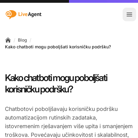
:site.title
Otvo
/
/
Blog
Home
Kako chatboti mogu poboljšati korisničku podršku?
Kako chatboti mogu poboljšati
korisničku podršku?
Chatbotovi poboljšavaju korisničku podršku
automatizacijom rutinskih zadataka,
istovremenim rješavanjem više upita i smanjenjem
troškova. Povećavaju učinkovitost i skalabilnost,