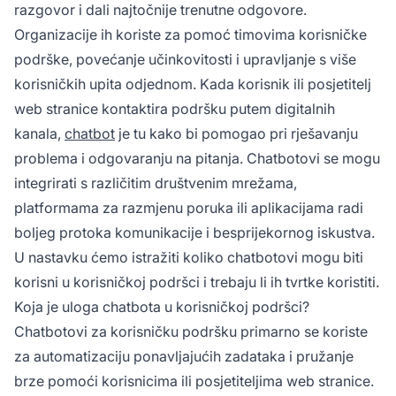
razgovor i dali najtočnije trenutne odgovore.
Organizacije ih koriste za pomoć timovima korisničke
podrške, povećanje učinkovitosti i upravljanje s više
korisničkih upita odjednom. Kada korisnik ili posjetitelj
web stranice kontaktira podršku putem digitalnih
kanala,
chatbot
je tu kako bi pomogao pri rješavanju
problema i odgovaranju na pitanja. Chatbotovi se mogu
integrirati s različitim društvenim mrežama,
platformama za razmjenu poruka ili aplikacijama radi
boljeg protoka komunikacije i besprijekornog iskustva.
U nastavku ćemo istražiti koliko chatbotovi mogu biti
korisni u korisničkoj podršci i trebaju li ih tvrtke koristiti.
Koja je uloga chatbota u korisničkoj podršci?
Chatbotovi za korisničku podršku primarno se koriste
za automatizaciju ponavljajućih zadataka i pružanje
brze pomoći korisnicima ili posjetiteljima web stranice.