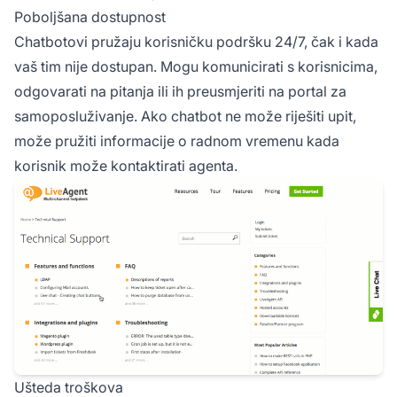
Poboljšana dostupnost
Chatbotovi pružaju korisničku podršku 24/7, čak i kada
vaš tim nije dostupan. Mogu komunicirati s korisnicima,
odgovarati na pitanja ili ih preusmjeriti na portal za
samoposluživanje. Ako chatbot ne može riješiti upit,
može pružiti informacije o radnom vremenu kada
korisnik može kontaktirati agenta.
Ušteda troškova