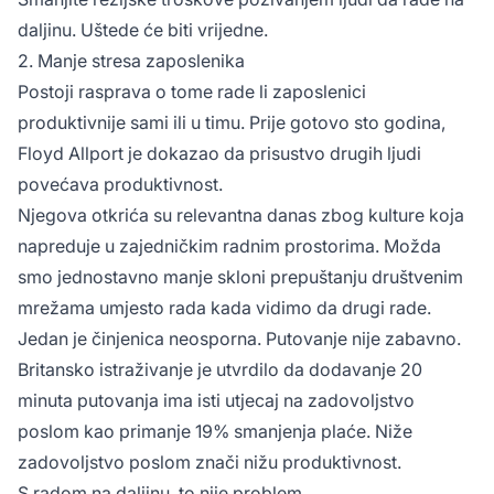
daljinu. Uštede će biti vrijedne.
2. Manje stresa zaposlenika
Postoji rasprava o tome rade li zaposlenici
produktivnije sami ili u timu. Prije gotovo sto godina,
Floyd Allport je dokazao da prisustvo drugih ljudi
povećava produktivnost.
Njegova otkrića su relevantna danas zbog kulture koja
napreduje u zajedničkim radnim prostorima. Možda
smo jednostavno manje skloni prepuštanju društvenim
mrežama umjesto rada kada vidimo da drugi rade.
Jedan je činjenica neosporna. Putovanje nije zabavno.
Britansko istraživanje je utvrdilo da dodavanje 20
minuta putovanja ima isti utjecaj na zadovoljstvo
poslom kao primanje 19% smanjenja plaće. Niže
zadovoljstvo poslom znači nižu produktivnost.
S radom na daljinu, to nije problem.