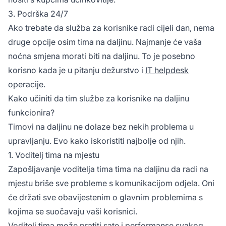
3. Podrška 24/7
Ako trebate da služba za korisnike radi cijeli dan, nema
druge opcije osim tima na daljinu. Najmanje će vaša
noćna smjena morati biti na daljinu. To je posebno
korisno kada je u pitanju dežurstvo i
IT helpdesk
operacije.
Kako učiniti da tim službe za korisnike na daljinu
funkcionira?
Timovi na daljinu ne dolaze bez nekih problema u
upravljanju. Evo kako iskoristiti najbolje od njih.
1. Voditelj tima na mjestu
Zapošljavanje voditeljа tima tima na daljinu da radi na
mjestu briše sve probleme s komunikacijom odjela. Oni
će držati sve obavijestenim o glavnim problemima s
kojima se suočavaju vaši korisnici.
Voditelj tima može pratiti sate i performanse svakog