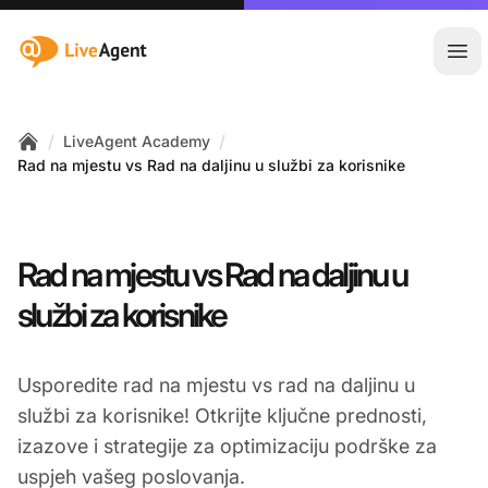
:site.title
Otvo
/
/
LiveAgent Academy
Home
Rad na mjestu vs Rad na daljinu u službi za korisnike
Rad na mjestu vs Rad na daljinu u
službi za korisnike
Usporedite rad na mjestu vs rad na daljinu u
službi za korisnike! Otkrijte ključne prednosti,
izazove i strategije za optimizaciju podrške za
uspjeh vašeg poslovanja.