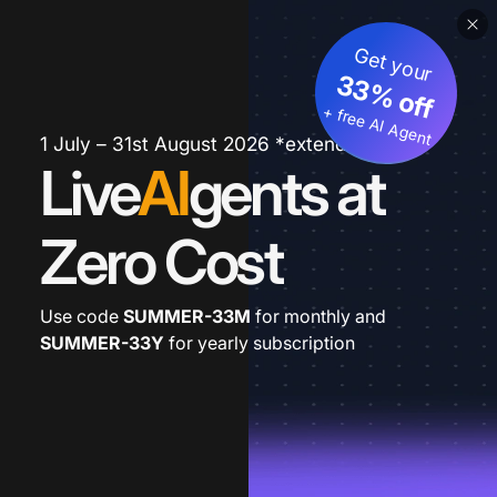
Get your
33% off
+ free AI Agent
1 July – 31st August 2026 *extended
Live
AI
gents at
Zero Cost
Use code
SUMMER-33M
for monthly and
SUMMER-33Y
for yearly subscription