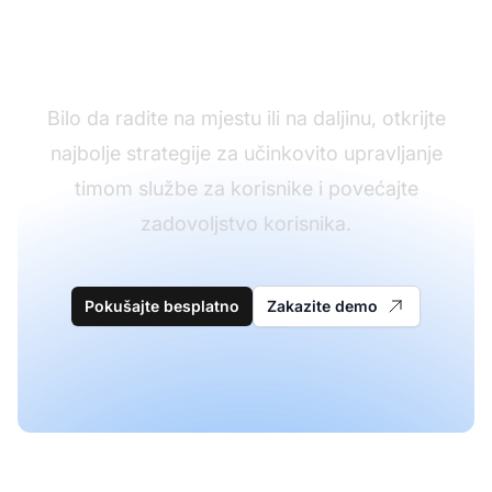
Optimizirajte svoj tim
službe za korisnike
Bilo da radite na mjestu ili na daljinu, otkrijte
najbolje strategije za učinkovito upravljanje
timom službe za korisnike i povećajte
zadovoljstvo korisnika.
Pokušajte besplatno
Zakazite demo