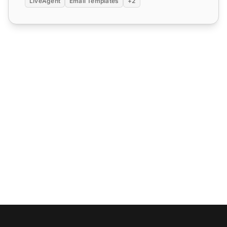
LiveAgent
Email Templates
+2