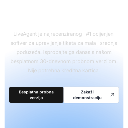
predloške za zahtjeve
povratnih informacija?
LiveAgent je najrecenziranog i #1 ocijenjeni
softver za upravljanje tiketa za mala i srednja
poduzeća. Isprobajte ga danas s našom
besplatnom 30-dnevnom probnom verzijom.
Nije potrebna kreditna kartica.
Besplatna probna
Zakaži
verzija
demonstraciju