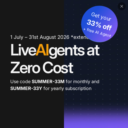
Get your
33% off
+ free AI Agent
1 July – 31st August 2026 *extended
Live
AI
gents at
Zero Cost
Use code
SUMMER-33M
for monthly and
SUMMER-33Y
for yearly subscription