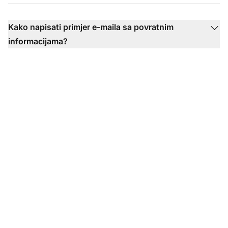
Kako napisati primjer e-maila sa povratnim
informacijama?
Spremni ste da
počnete koristiti