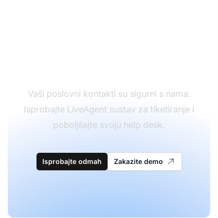
Upravljajte svojim
kontaktima s
LiveAgent-om
Vaši poslovni kontakti su sigurni s nama.
Isprobajte LiveAgent sustav za tiketiranje i
poboljšajte svoju help desk.
Isprobajte odmah
Zakazite demo