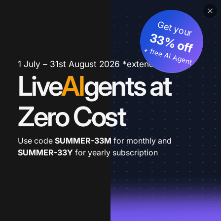
Get your
33% off
+ free AI Agent
1 July – 31st August 2026 *extended
Live
AI
gents at
Zero Cost
Use code
SUMMER-33M
for monthly and
SUMMER-33Y
for yearly subscription