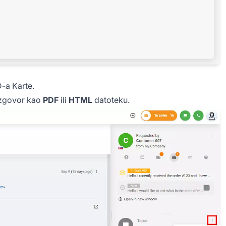
-a Karte.
razgovor kao
PDF
ili
HTML
datoteku.