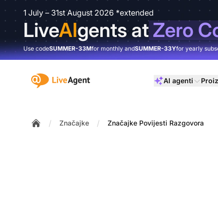
1 July – 31st August 2026 *extended
Live
AI
gents at
Zero C
Use code
SUMMER-33M
for monthly and
SUMMER-33Y
for yearly subs
:site.title
AI agenti
Proi
/
/
Značajke
Značajke Povijesti Razgovora
Home