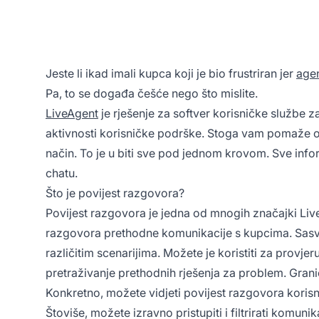
Jeste li ikad imali kupca koji je bio frustriran jer
age
Pa, to se događa češće nego što mislite.
LiveAgent
je rješenje za softver korisničke službe za
aktivnosti korisničke podrške. Stoga vam pomaže ob
način. To je u biti sve pod jednom krovom. Sve info
chatu.
Što je povijest razgovora?
Povijest razgovora je jedna od mnogih značajki Liv
razgovora prethodne komunikacije s kupcima. Sasvi
različitim scenarijima. Možete je koristiti za provje
pretraživanje prethodnih rješenja za problem. Grani
Konkretno, možete vidjeti povijest razgovora koris
Štoviše, možete izravno pristupiti i filtrirati komun