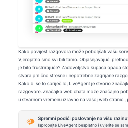
Kako povijest razgovora može poboljšati vašu kori
Vjerojatno smo svi bili tamo. Objašnjavajući preth
je bilo frustrirajuće? Zadovoljstvo kupaca opada š
stvara prilično stresne i nepotrebne zagrijane razgo
Kako bi se to spriječilo, LiveAgent je stvorio znača
razgovore. Značajka web chata može značajno pobo
u stvarnom vremenu izravno na vašoj web stranici,
Spremni podići poslovanje na višu razinu
Isprobajte LiveAgent besplatno i uvjerite se sam