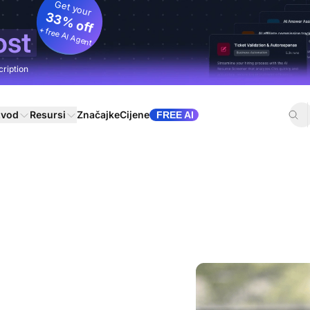
Get your
33% off
+ free AI Agent
ost
cription
zvod
Resursi
Značajke
Cijene
FREE AI