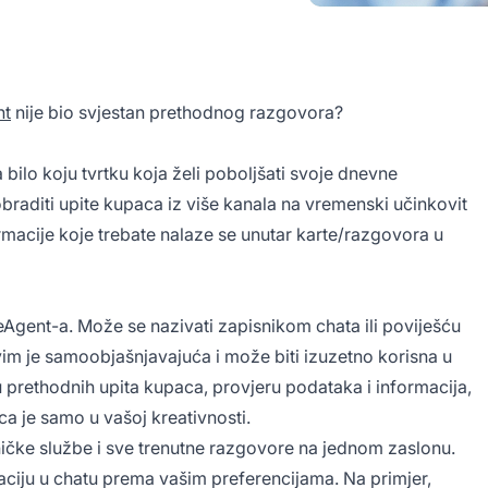
nt
nije bio svjestan prethodnog razgovora?
 bilo koju tvrtku koja želi poboljšati svoje dnevne
raditi upite kupaca iz više kanala na vremenski učinkovit
rmacije koje trebate nalaze se unutar karte/razgovora u
eAgent-a. Može se nazivati zapisnikom chata ili poviješću
m je samoobjašnjavajuća i može biti izuzetno korisna u
ru prethodnih upita kupaca, provjeru podataka i informacija,
ca je samo u vašoj kreativnosti.
ničke službe i sve trenutne razgovore na jednom zaslonu.
ikaciju u chatu prema vašim preferencijama. Na primjer,