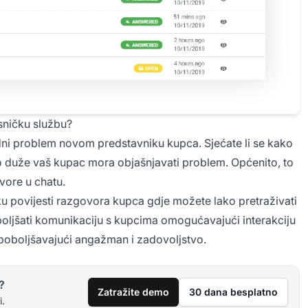
sničku službu?
odni problem novom predstavniku kupca. Sjećate li se kako
to duže vaš kupac mora objašnjavati problem. Općenito, to
vore u chatu.
jku povijesti razgovora kupca gdje možete lako pretraživati
ljšati komunikaciju s kupcima omogućavajući interakciju
 poboljšavajući angažman i zadovoljstvo.
?
Zatražite demo
30 dana besplatno
i.