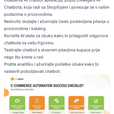
Odaberite AI chatbot aplikaciju, poput LiveAgent AI
Chatbota, koja radi sa Shopifyjem i povezuje se s vašim
podacima o proizvodima.
Redovito dodajte i ažurirajte često postavljana pitanja o
proizvodima i katalog.
Koristite AI alate za obuku kako bi prilagodili odgovore
chatbota za vašu trgovinu.
Testirajte chatbot s stvarnim pitanjima kupaca prije
nego što krene u rad.
Pratite analitiku i ažurirajte podatke obuke kako bi
nastavili poboljšavati chatbot.