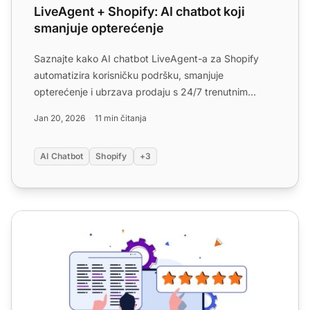
LiveAgent + Shopify: AI chatbot koji
smanjuje opterećenje
Saznajte kako AI chatbot LiveAgent-a za Shopify
automatizira korisničku podršku, smanjuje
opterećenje i ubrzava prodaju s 24/7 trenutnim
odgovorima na pitanja o...
Jan 20, 2026
11 min čitanja
AI Chatbot
Shopify
+3
10 najboljih Shopify aplikacija za korisničku službu: Uspo