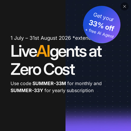
Get your
33% off
+ free AI Agent
1 July – 31st August 2026 *extended
Live
AI
gents at
Zero Cost
Use code
SUMMER-33M
for monthly and
SUMMER-33Y
for yearly subscription