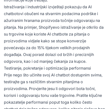
informacije koje trebaju.
Istraživanja i industrijski izvještaji pokazuju da AI
chatbotovi obučeni na stvarnim podacima podrške i
ažuriranim hranama proizvoda točnije odgovaraju na
pitanja. Na primjer, Shopifyevo istraživanje je otkrilo da
su trgovine koje koriste AI chatbote za pitanja o
proizvodima vidjele kako se stope konverzije
povećavaju za do 15% tijekom velikih prodajnih
događaja. Ovaj porast dolazi od bržih i preciznijih
odgovora, kao i od manjeg čekanja za kupce.
Testiranje, pokretanje i optimizacija performansi
Prije nego što učinite svoj AI chatbot dostupnim svima,
testirajte ga s različitim stvarnim pitanjima o
proizvodima. Provjerite jesu li odgovori bota točni,
korisni i odgovaraju tonu vaše trgovine. Pratite ključne
pokazatelje performansi poput toga koliko često