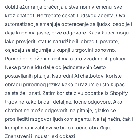
dobiti ažuriranja praćenja u stvarnom vremenu, sve
kroz chatbot. Ne trebate čekati ljudskog agenta. Ova
automatizacija smanjuje opterećenje za ljudski osoblje i
daje kupcima jasne, brze odgovore. Kada kupci mogu
lako provjeriti status narudžbe ili obraditi povrate,
osjećaju se sigurnije u kupnji u trgovini ponovno.
Pomoć pri složenim upitima o proizvodima ili politici
Neka pitanja idu dalje od jednostavnih često
postavljanih pitanja. Napredni AI chatbotovi koriste
obradu prirodnog jezika kako bi razumjeli što kupac
zaista želi znati. Zatim koriste živu podatke iz Shopify
trgovine kako bi dali detaljne, točne odgovore. Ako
chatbot ne može odgovoriti na pitanje, glatko će
proslijediti razgovor ljudskom agentu. Na taj način, čak i
komplicirani zahtjevi se brzo i točno obrađuju.
Znanstveni i industrijski dokazi