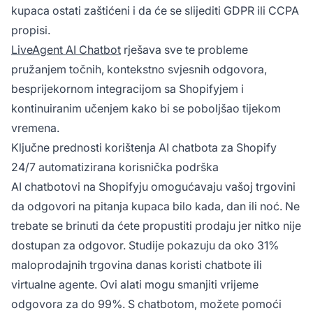
kupaca ostati zaštićeni i da će se slijediti GDPR ili CCPA
propisi.
LiveAgent AI Chatbot
rješava sve te probleme
pružanjem točnih, kontekstno svjesnih odgovora,
besprijekornom integracijom sa Shopifyjem i
kontinuiranim učenjem kako bi se poboljšao tijekom
vremena.
Ključne prednosti korištenja AI chatbota za Shopify
24/7 automatizirana korisnička podrška
AI chatbotovi na Shopifyju omogućavaju vašoj trgovini
da odgovori na pitanja kupaca bilo kada, dan ili noć. Ne
trebate se brinuti da ćete propustiti prodaju jer nitko nije
dostupan za odgovor. Studije pokazuju da oko 31%
maloprodajnih trgovina danas koristi chatbote ili
virtualne agente. Ovi alati mogu smanjiti vrijeme
odgovora za do 99%. S chatbotom, možete pomoći