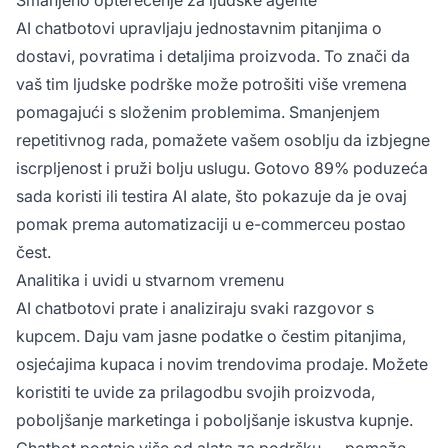
Smanjeno opterećenje za ljudske agente
AI chatbotovi upravljaju jednostavnim pitanjima o
dostavi, povratima i detaljima proizvoda. To znači da
vaš tim ljudske podrške može potrošiti više vremena
pomagajući s složenim problemima. Smanjenjem
repetitivnog rada, pomažete vašem osoblju da izbjegne
iscrpljenost i pruži bolju uslugu. Gotovo 89% poduzeća
sada koristi ili testira AI alate, što pokazuje da je ovaj
pomak prema automatizaciji u e-commerceu postao
čest.
Analitika i uvidi u stvarnom vremenu
AI chatbotovi prate i analiziraju svaki razgovor s
kupcem. Daju vam jasne podatke o čestim pitanjima,
osjećajima kupaca i novim trendovima prodaje. Možete
koristiti te uvide za prilagodbu svojih proizvoda,
poboljšanje marketinga i poboljšanje iskustva kupnje.