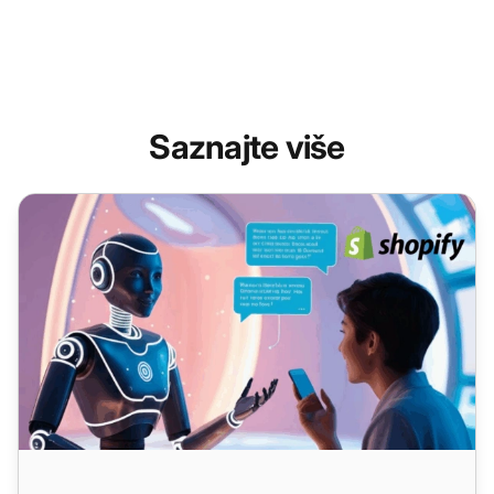
Saznajte više
LiveAgent + Shopify: AI chatbot koji smanjuje opterećenje