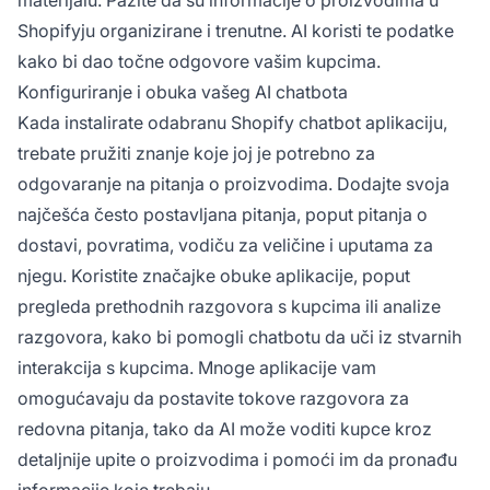
materijalu. Pazite da su informacije o proizvodima u
Shopifyju organizirane i trenutne. AI koristi te podatke
kako bi dao točne odgovore vašim kupcima.
Konfiguriranje i obuka vašeg AI chatbota
Kada instalirate odabranu Shopify chatbot aplikaciju,
trebate pružiti znanje koje joj je potrebno za
odgovaranje na pitanja o proizvodima. Dodajte svoja
najčešća često postavljana pitanja, poput pitanja o
dostavi, povratima, vodiču za veličine i uputama za
njegu. Koristite značajke obuke aplikacije, poput
pregleda prethodnih razgovora s kupcima ili analize
razgovora, kako bi pomogli chatbotu da uči iz stvarnih
interakcija s kupcima. Mnoge aplikacije vam
omogućavaju da postavite tokove razgovora za
redovna pitanja, tako da AI može voditi kupce kroz
detaljnije upite o proizvodima i pomoći im da pronađu