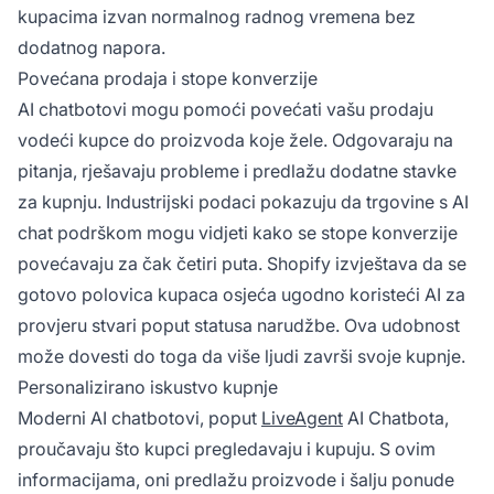
kupacima izvan normalnog radnog vremena bez
dodatnog napora.
Povećana prodaja i stope konverzije
AI chatbotovi mogu pomoći povećati vašu prodaju
vodeći kupce do proizvoda koje žele. Odgovaraju na
pitanja, rješavaju probleme i predlažu dodatne stavke
za kupnju. Industrijski podaci pokazuju da trgovine s AI
chat podrškom mogu vidjeti kako se stope konverzije
povećavaju za čak četiri puta. Shopify izvještava da se
gotovo polovica kupaca osjeća ugodno koristeći AI za
provjeru stvari poput statusa narudžbe. Ova udobnost
može dovesti do toga da više ljudi završi svoje kupnje.
Personalizirano iskustvo kupnje
Moderni AI chatbotovi, poput
LiveAgent
AI Chatbota,
proučavaju što kupci pregledavaju i kupuju. S ovim
informacijama, oni predlažu proizvode i šalju ponude