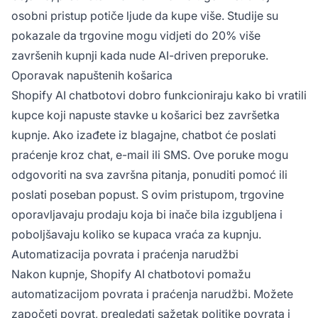
osobni pristup potiče ljude da kupe više. Studije su
pokazale da trgovine mogu vidjeti do 20% više
završenih kupnji kada nude AI-driven preporuke.
Oporavak napuštenih košarica
Shopify AI chatbotovi dobro funkcioniraju kako bi vratili
kupce koji napuste stavke u košarici bez završetka
kupnje. Ako izađete iz blagajne, chatbot će poslati
praćenje kroz chat, e-mail ili SMS. Ove poruke mogu
odgovoriti na sva završna pitanja, ponuditi pomoć ili
poslati poseban popust. S ovim pristupom, trgovine
oporavljavaju prodaju koja bi inače bila izgubljena i
poboljšavaju koliko se kupaca vraća za kupnju.
Automatizacija povrata i praćenja narudžbi
Nakon kupnje, Shopify AI chatbotovi pomažu
automatizacijom povrata i praćenja narudžbi. Možete
započeti povrat, pregledati sažetak politike povrata i