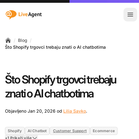
:site.title
Otvo
/
/
Blog
Home
Što Shopify trgovci trebaju znati o AI chatbotima
Što Shopify trgovci trebaju
znati o AI chatbotima
Jan 20, 2026
Objavljeno Jan 20, 2026 od
Lilia Savko
.
Shopify
AI Chatbot
Customer Support
Ecommerce
+1 Prikaži više