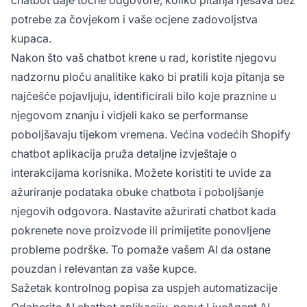
chatbot daje točne odgovore, koliko pitanja rješava bez
potrebe za čovjekom i vaše ocjene zadovoljstva
kupaca.
Nakon što vaš chatbot krene u rad, koristite njegovu
nadzornu ploču analitike kako bi pratili koja pitanja se
najčešće pojavljuju, identificirali bilo koje praznine u
njegovom znanju i vidjeli kako se performanse
poboljšavaju tijekom vremena. Većina vodećih Shopify
chatbot aplikacija pruža detaljne izvještaje o
interakcijama korisnika. Možete koristiti te uvide za
ažuriranje podataka obuke chatbota i poboljšanje
njegovih odgovora. Nastavite ažurirati chatbot kada
pokrenete nove proizvode ili primijetite ponovljene
probleme podrške. To pomaže vašem AI da ostane
pouzdan i relevantan za vaše kupce.
Sažetak kontrolnog popisa za uspjeh automatizacije