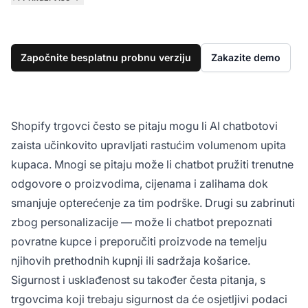
Započnite besplatnu probnu verziju
Zakazite demo
Shopify trgovci često se pitaju mogu li AI chatbotovi
zaista učinkovito upravljati rastućim volumenom upita
kupaca. Mnogi se pitaju može li chatbot pružiti trenutne
odgovore o proizvodima, cijenama i zalihama dok
smanjuje opterećenje za tim podrške. Drugi su zabrinuti
zbog personalizacije — može li chatbot prepoznati
povratne kupce i preporučiti proizvode na temelju
njihovih prethodnih kupnji ili sadržaja košarice.
Sigurnost i usklađenost su također česta pitanja, s
trgovcima koji trebaju sigurnost da će osjetljivi podaci