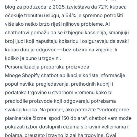
blog za poduzeća iz 2025. izvještava da 72% kupaca
očekuje trenutnu uslugu, a 64% je spremno potrošiti
više ako netko brzo riješi njihove probleme. AI
chatbotovi pomažu da se izbjegnu kašnjenja, smanjuju
broj ljudi koji napuštaju košaricu i osiguravaju da svaki
kupac dobije odgovor — bez obzira na vrijeme ili
koliko je puno u trgovini.
Personalizacija preporuka proizvoda
Mnoge Shopify chatbot aplikacije koriste informacije
poput navika pregledavanja, prethodnih kupnji i
podataka trgovine u stvarnom vremenu kako bi
predložile proizvode koji odgovaraju potrebama
svakog kupca. Na primjer, ako potražite “vodootporne
planinarske čizme ispod 150 dolara”, chatbot vam može
pokazati izbor dostupnih čizama s pravim veličinama i
bojama, preuzeto izravno iz zaliha trgovine. Ovaj