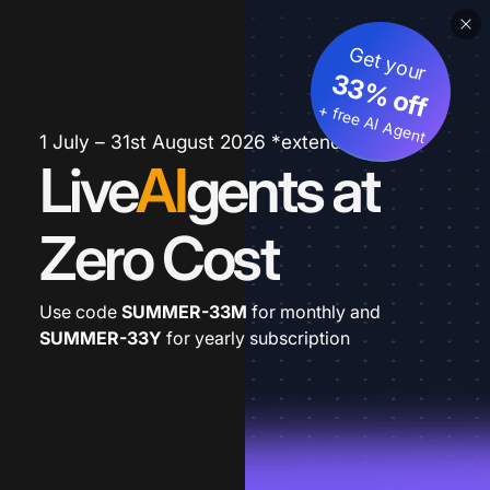
Get your
33% off
+ free AI Agent
1 July – 31st August 2026 *extended
Live
AI
gents at
Zero Cost
Use code
SUMMER-33M
for monthly and
SUMMER-33Y
for yearly subscription