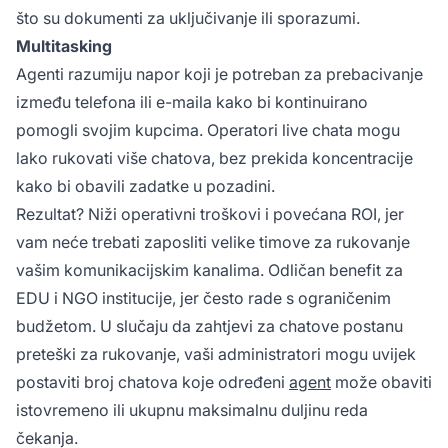
što su dokumenti za uključivanje ili sporazumi.
Multitasking
Agenti razumiju napor koji je potreban za prebacivanje
između telefona ili e-maila kako bi kontinuirano
pomogli svojim kupcima. Operatori live chata mogu
lako rukovati više chatova, bez prekida koncentracije
kako bi obavili zadatke u pozadini.
Rezultat? Niži operativni troškovi i povećana ROI, jer
vam neće trebati zaposliti velike timove za rukovanje
vašim komunikacijskim kanalima. Odličan benefit za
EDU i NGO institucije, jer često rade s ograničenim
budžetom. U slučaju da zahtjevi za chatove postanu
preteški za rukovanje, vaši administratori mogu uvijek
postaviti broj chatova koje određeni
agent
može obaviti
istovremeno ili ukupnu maksimalnu duljinu reda
čekanja.