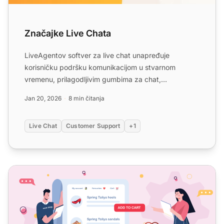
Značajke Live Chata
LiveAgentov softver za live chat unapređuje
korisničku podršku komunikacijom u stvarnom
vremenu, prilagodljivim gumbima za chat,
proaktivnim pozivnicama i integ...
Jan 20, 2026
8 min čitanja
Live Chat
Customer Support
+1
Live Chat za E-Commerce i Usluge
Ko