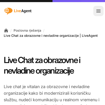
:site.title
Otvo
/
/
Poslovna rješenja
Home
Live Chat za obrazovne i nevladine organizacije | LiveAgent
Live Chat za obrazovne i
nevladine organizacije
Live chat je vitalan za obrazovne i nevladine
organizacije kako bi modernizirali korisničku
službu, nudeći komunikaciju u realnom vremenu i