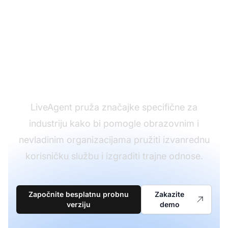
Spremni transformirati
vašu EDU i NGO
korisničku podršku?
LiveAgent pruža značajke specifične za
industriju kako bi pomogle obrazovnim i
nevladinim organizacijama pružiti izvanrednu
korisničku službu i izgraditi trajne odnose.
Započnite besplatnu probnu
Zakazite
verziju
demo