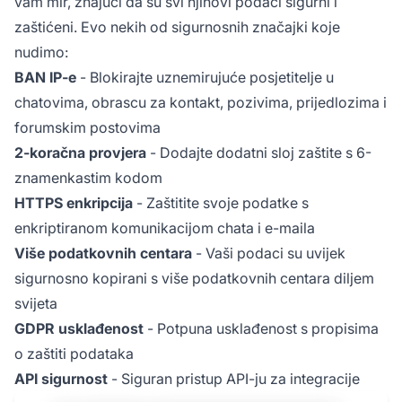
vam mir, znajući da su svi njihovi podaci sigurni i
zaštićeni. Evo nekih od sigurnosnih značajki koje
nudimo:
BAN IP-e
- Blokirajte uznemirujuće posjetitelje u
chatovima, obrascu za kontakt, pozivima, prijedlozima i
forumskim postovima
2-koračna provjera
- Dodajte dodatni sloj zaštite s 6-
znamenkastim kodom
HTTPS enkripcija
- Zaštitite svoje podatke s
enkriptiranom komunikacijom chata i e-maila
Više podatkovnih centara
- Vaši podaci su uvijek
sigurnosno kopirani s više podatkovnih centara diljem
svijeta
GDPR usklađenost
- Potpuna usklađenost s propisima
o zaštiti podataka
API sigurnost
- Siguran pristup API-ju za integracije