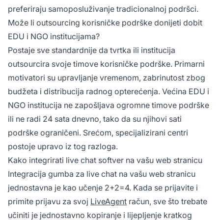
preferiraju samoposluživanje tradicionalnoj podršci.
Može li outsourcing korisničke podrške donijeti dobit
EDU i NGO institucijama?
Postaje sve standardnije da tvrtka ili institucija
outsourcira svoje timove korisničke podrške. Primarni
motivatori su upravljanje vremenom, zabrinutost zbog
budžeta i distribucija radnog opterećenja. Većina EDU i
NGO institucija ne zapošljava ogromne timove podrške
ili ne radi 24 sata dnevno, tako da su njihovi sati
podrške ograničeni. Srećom, specijalizirani centri
postoje upravo iz tog razloga.
Kako integrirati live chat softver na vašu web stranicu
Integracija gumba za live chat na vašu web stranicu
jednostavna je kao učenje 2+2=4. Kada se prijavite i
primite prijavu za svoj
LiveAgent
račun, sve što trebate
učiniti je jednostavno kopiranje i lijepljenje kratkog