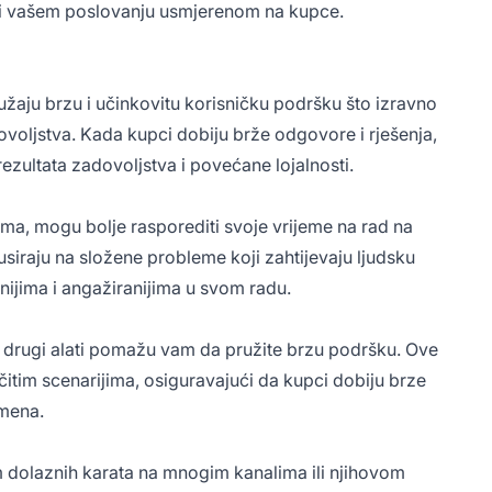
eti vašem poslovanju usmjerenom na kupce.
aju brzu i učinkovitu korisničku podršku što izravno
voljstva. Kada kupci dobiju brže odgovore i rješenja,
 rezultata zadovoljstva i povećane lojalnosti.
ima, mogu bolje rasporediti svoje vrijeme na rad na
iraju na složene probleme koji zahtijevaju ljudsku
vnijima i angažiranijima u svom radu.
 drugi alati pomažu vam da pružite brzu podršku. Ove
čitim scenarijima, osiguravajući da kupci dobiju brze
emena.
 dolaznih karata na mnogim kanalima ili njihovom