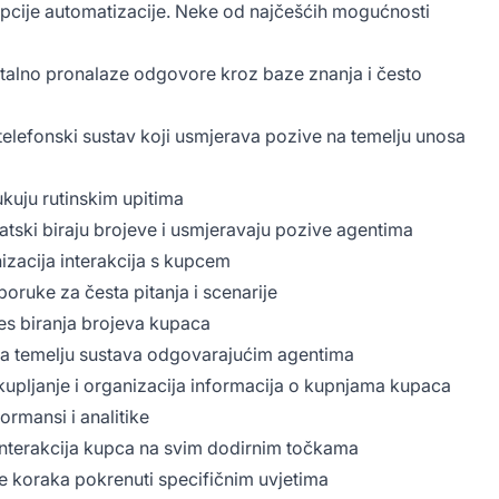
opcije automatizacije. Neke od najčešćih mogućnosti
alno pronalaze odgovore kroz baze znanja i često
telefonski sustav koji usmjerava pozive na temelju unosa
ukuju rutinskim upitima
atski biraju brojeve i usmjeravaju pozive agentima
izacija interakcija s kupcem
oruke za česta pitanja i scenarije
es biranja brojeva kupaca
 na temelju sustava odgovarajućim agentima
upljanje i organizacija informacija o kupnjama kupaca
rmansi i analitike
nterakcija kupca na svim dodirnim točkama
še koraka pokrenuti specifičnim uvjetima