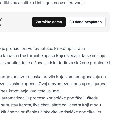
diktivnu analitiku i inteligentno usmjeravanje
?
Zatražite demo
30 dana besplatno
i.
 je pronaći pravu ravnotežu. Prekomplicirana
upaca i frustriranih kupaca koji osjećaju da se ne čuju.
tivne zadatke dok se čuva ljudski dodir za složene probleme i
ni odgovori i vremenska pravila koja vam omogućavaju da
zu s vašim kupcem. Ovaj uravnoteženi pristup osigurava
ez žrtvovanja kvalitete usluge.
za automatizaciju procesa korisničke podrške i uštedu
 su sustav karata,
live chat
i alate call centra koji mogu
ključne za pružanje učinkovite korisničke podrške, jer