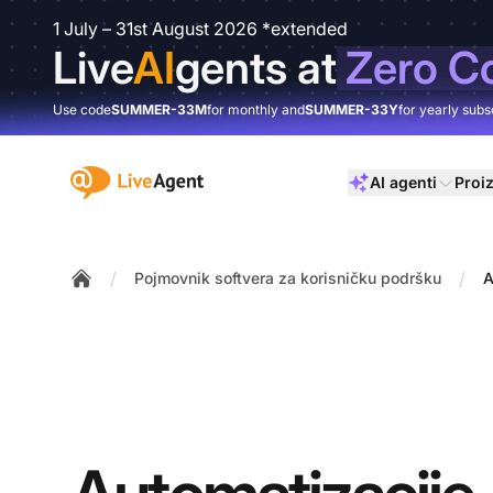
1 July – 31st August 2026 *extended
Live
AI
gents at
Zero C
Use code
SUMMER-33M
for monthly and
SUMMER-33Y
for yearly subs
:site.title
AI agenti
Proi
/
/
Pojmovnik softvera za korisničku podršku
A
Home