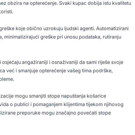
z obzira na opterećenje. Svaki kupac dobija istu kvalitetu
oristi.
greške koje obično uzrokuju ljudski agenti. Automatizirani
a, minimalizirajući greške pri unosu podataka, rutiranju
osjećaju angažiraniji i osnaživaniji da sami riješe svoje
ca već i smanjuje opterećenje vašeg tima podrške,
obleme.
zacije mogu smanjiti stope napuštanja košarice
ida o publici i pomaganjem klijentima tijekom njihovog
alizirane preporuke mogu značajno povećati stope