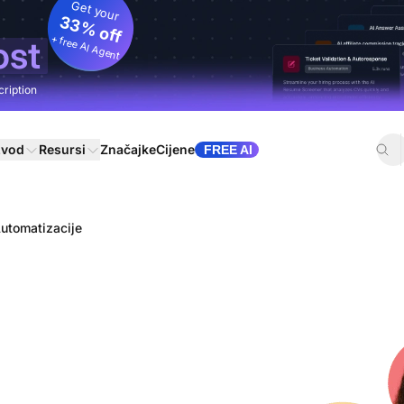
Get your
33% off
+ free AI Agent
ost
cription
zvod
Resursi
Značajke
Cijene
FREE AI
utomatizacije