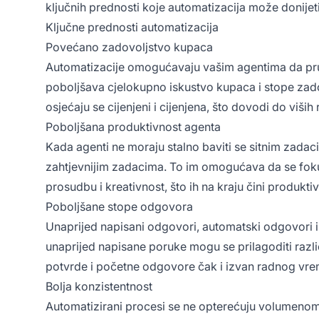
ključnih prednosti koje automatizacija može donij
Ključne prednosti automatizacija
Povećano zadovoljstvo kupaca
Automatizacije omogućavaju vašim agentima da pruž
poboljšava cjelokupno iskustvo kupaca i stope zado
osjećaju se cijenjeni i cijenjena, što dovodi do viših
Poboljšana produktivnost agenta
Kada agenti ne moraju stalno baviti se sitnim zadac
zahtjevnijim zadacima. To im omogućava da se fokus
prosudbu i kreativnost, što ih na kraju čini produkti
Poboljšane stope odgovora
Unaprijed napisani odgovori, automatski odgovori i
unaprijed napisane poruke mogu se prilagoditi razli
potvrde i početne odgovore čak i izvan radnog vr
Bolja konzistentnost
Automatizirani procesi se ne opterećuju volumenom