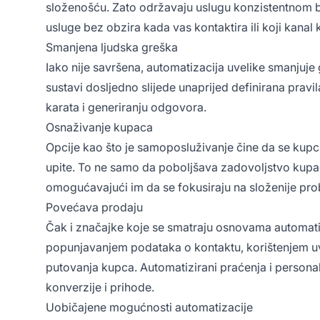
složenošću. Zato održavaju uslugu konzistentnom be
usluge bez obzira kada vas kontaktira ili koji kanal k
Smanjena ljudska greška
Iako nije savršena, automatizacija uvelike smanjuje 
sustavi dosljedno slijede unaprijed definirana pravil
karata i generiranju odgovora.
Osnaživanje kupaca
Opcije kao što je samoposluživanje čine da se kupci 
upite. To ne samo da poboljšava zadovoljstvo kupa
omogućavajući im da se fokusiraju na složenije pr
Povećava prodaju
Čak i značajke koje se smatraju osnovama automati
popunjavanjem podataka o kontaktu, korištenjem uv
putovanja kupca. Automatizirani praćenja i person
konverzije i prihode.
Uobičajene mogućnosti automatizacije