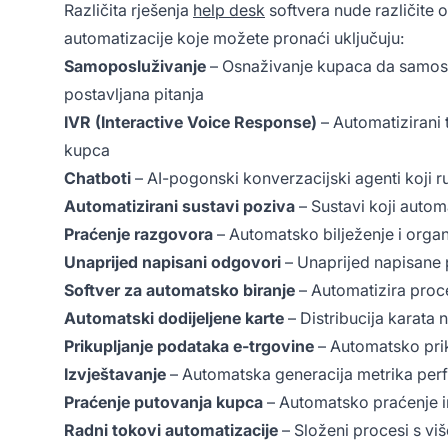
Različita rješenja
help desk
softvera nude različite 
automatizacije koje možete pronaći uključuju:
Samoposluživanje
– Osnaživanje kupaca da samost
postavljana pitanja
IVR (Interactive Voice Response)
– Automatizirani 
kupca
Chatboti
– AI-pogonski konverzacijski agenti koji r
Automatizirani sustavi poziva
– Sustavi koji autom
Praćenje razgovora
– Automatsko bilježenje i organ
Unaprijed napisani odgovori
– Unaprijed napisane p
Softver za automatsko biranje
– Automatizira proc
Automatski dodijeljene karte
– Distribucija karata
Prikupljanje podataka e-trgovine
– Automatsko prik
Izvještavanje
– Automatska generacija metrika perfo
Praćenje putovanja kupca
– Automatsko praćenje i
Radni tokovi automatizacije
– Složeni procesi s vi