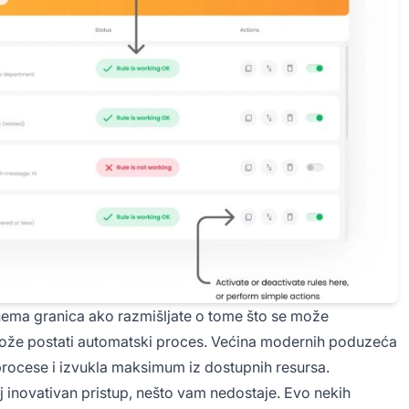
a nema granica ako razmišljate o tome što se može
 može postati automatski proces. Većina modernih poduzeća
procese i izvukla maksimum iz dostupnih resursa.
j inovativan pristup, nešto vam nedostaje. Evo nekih