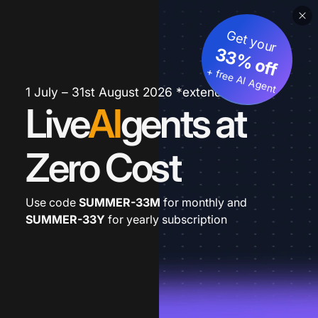
Get your
33% off
+ free AI Agent
1 July – 31st August 2026 *extended
Live
AI
gents at
Zero Cost
Use code
SUMMER-33M
for monthly and
SUMMER-33Y
for yearly subscription