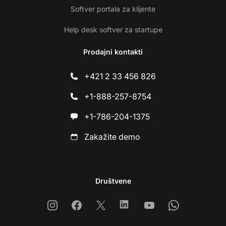
Softver portala za klijente
Help desk softver za startupe
Prodajni kontakti
+421 2 33 456 826
+1-888-257-8754
+1-786-204-1375
Zakažite demo
Društvene
Instagram
Facebook
X
Linkedin
Youtube
Whatsapp