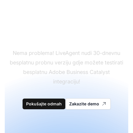
Još nemate LiveAgent?
Nema problema! LiveAgent nudi 30-dnevnu
besplatnu probnu verziju gdje možete testirati
besplatnu Adobe Business Catalyst
integraciju!
Pokušajte odmah
Zakazite demo