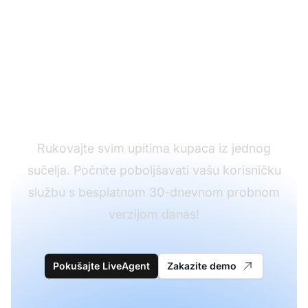
Izdvojite se od
konkurencije snažnom
kulturom korisničke
službe
Rukovajte svim upitima kupaca iz jednog
sučelja. Počnite poboljšavati vašu korisničku
službu s besplatnom 30-dnevnom probnom
verzijom danas!
Pokušajte LiveAgent
Zakazite demo