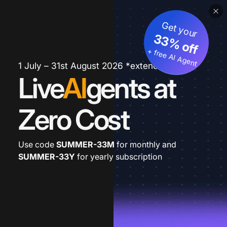
Get your
33% off
+ free AI Agent
1 July – 31st August 2026 *extended
Live
AI
gents at
Zero Cost
Use code
SUMMER-33M
for monthly and
SUMMER-33Y
for yearly subscription