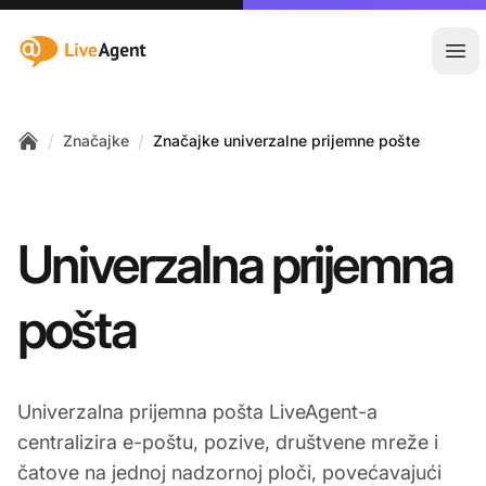
:site.title
Otvo
/
/
Značajke
Značajke univerzalne prijemne pošte
Home
Univerzalna prijemna
pošta
Univerzalna prijemna pošta LiveAgent-a
centralizira e-poštu, pozive, društvene mreže i
čatove na jednoj nadzornoj ploči, povećavajući