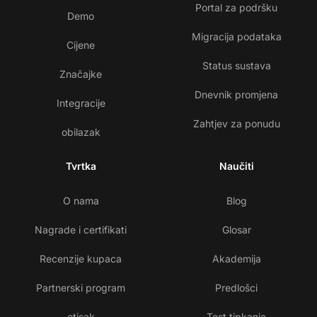
Portal za podršku
Demo
Migracija podataka
Cijene
Status sustava
Značajke
Dnevnik promjena
Integracije
Zahtjev za ponudu
obilazak
Tvrtka
Naučiti
O nama
Blog
Nagrade i certifikati
Glosar
Recenzije kupaca
Akademija
Partnerski program
Predlošci
otisak
Test tipkanja