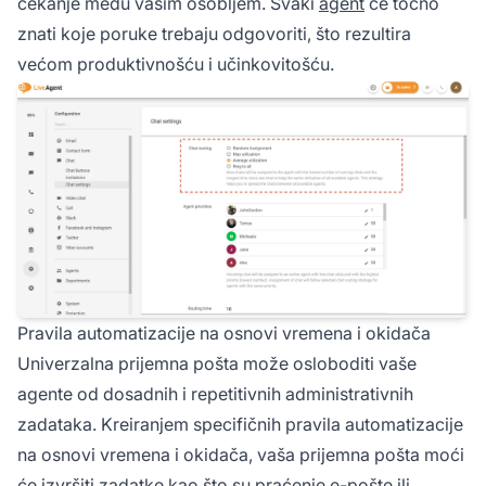
čekanje među vašim osobljem. Svaki
agent
će točno
znati koje poruke trebaju odgovoriti, što rezultira
većom produktivnošću i učinkovitošću.
Pravila automatizacije na osnovi vremena i okidača
Univerzalna prijemna pošta može osloboditi vaše
agente od dosadnih i repetitivnih administrativnih
zadataka. Kreiranjem specifičnih pravila automatizacije
na osnovi vremena i okidača, vaša prijemna pošta moći
će izvršiti zadatke kao što su praćenje e-pošte ili