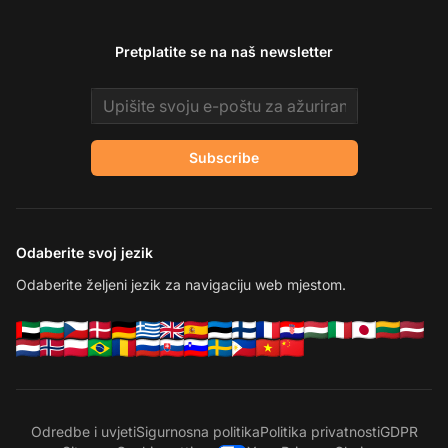
Pretplatite se na naš newsletter
Email address
Subscribe
Odaberite svoj jezik
Odaberite željeni jezik za navigaciju web mjestom.
Odredbe i uvjeti
Sigurnosna politika
Politika privatnosti
GDPR
Ko