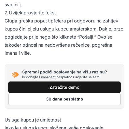
svoj cilj.
7. Uvijek provjerite tekst
Glupa greška poput tipfelera pri odgovoru na zahtjev
kupca čini cijelu uslugu kupcu amaterskom. Dakle, brzo
pogledajte prije nego što kliknete “Pošalji.” Ovo se
također odnosi na nedovršene rečenice, pogrešna
imena i više.
Spremni podići poslovanje na višu razinu?
Isprobajte
LiveAgent
besplatno i uvjerite se sami.
Zatražite demo
30 dana besplatno
Usluga kupcu je umjetnost
Iako je usluga kupcu složena, vaše poslovanje