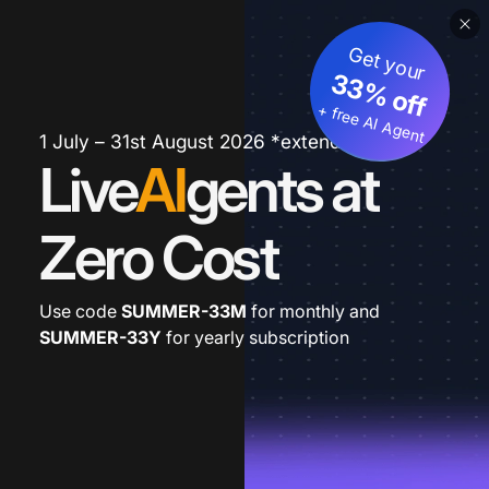
Get your
33% off
+ free AI Agent
1 July – 31st August 2026 *extended
Live
AI
gents at
Zero Cost
Use code
SUMMER-33M
for monthly and
SUMMER-33Y
for yearly subscription