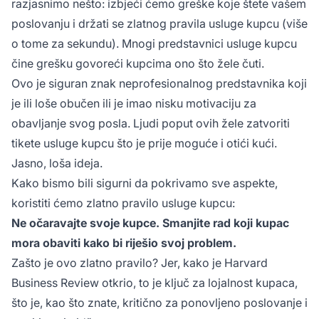
razjasnimo nešto: izbjeći ćemo greške koje štete vašem
poslovanju i držati se zlatnog pravila usluge kupcu (više
o tome za sekundu). Mnogi predstavnici usluge kupcu
čine grešku govoreći kupcima ono što žele čuti.
Ovo je siguran znak neprofesionalnog predstavnika koji
je ili loše obučen ili je imao nisku motivaciju za
obavljanje svog posla. Ljudi poput ovih žele zatvoriti
tiketе usluge kupcu što je prije moguće i otići kući.
Jasno, loša ideja.
Kako bismo bili sigurni da pokrivamo sve aspekte,
koristiti ćemo zlatno pravilo usluge kupcu:
Ne očaravajte svoje kupce. Smanjite rad koji kupac
mora obaviti kako bi riješio svoj problem.
Zašto je ovo zlatno pravilo? Jer, kako je Harvard
Business Review otkrio, to je ključ za lojalnost kupaca,
što je, kao što znate, kritično za ponovljeno poslovanje i