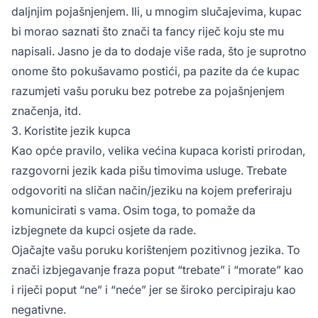
daljnjim pojašnjenjem. Ili, u mnogim slučajevima, kupac
bi morao saznati što znači ta fancy riječ koju ste mu
napisali. Jasno je da to dodaje više rada, što je suprotno
onome što pokušavamo postići, pa pazite da će kupac
razumjeti vašu poruku bez potrebe za pojašnjenjem
značenja, itd.
3. Koristite jezik kupca
Kao opće pravilo, velika većina kupaca koristi prirodan,
razgovorni jezik kada pišu timovima usluge. Trebate
odgovoriti na sličan način/jeziku na kojem preferiraju
komunicirati s vama. Osim toga, to pomaže da
izbjegnete da kupci osjete da rade.
Ojačajte vašu poruku korištenjem pozitivnog jezika. To
znači izbjegavanje fraza poput “trebate” i “morate” kao
i riječi poput “ne” i “neće” jer se široko percipiraju kao
negativne.