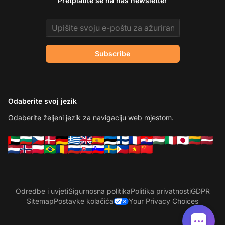
Pretplatite se na naš newsletter
Email address
Subscribe
Odaberite svoj jezik
Odaberite željeni jezik za navigaciju web mjestom.
Odredbe i uvjeti
Sigurnosna politika
Politika privatnosti
GDPR
Sitemap
Postavke kolačića
Your Privacy Choices