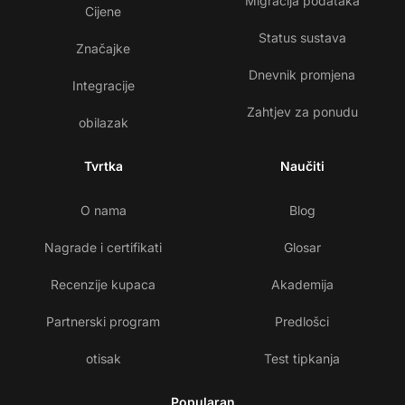
Migracija podataka
Cijene
Status sustava
Značajke
Dnevnik promjena
Integracije
Zahtjev za ponudu
obilazak
Tvrtka
Naučiti
O nama
Blog
Nagrade i certifikati
Glosar
Recenzije kupaca
Akademija
Partnerski program
Predlošci
otisak
Test tipkanja
Popularan