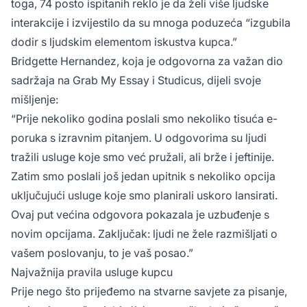
toga, 74 posto ispitanih reklo je da želi više ljudske
interakcije i izvijestilo da su mnoga poduzeća “izgubila
dodir s ljudskim elementom iskustva kupca.”
Bridgette Hernandez, koja je odgovorna za važan dio
sadržaja na Grab My Essay i Studicus, dijeli svoje
mišljenje:
“Prije nekoliko godina poslali smo nekoliko tisuća e-
poruka s izravnim pitanjem. U odgovorima su ljudi
tražili usluge koje smo već pružali, ali brže i jeftinije.
Zatim smo poslali još jedan upitnik s nekoliko opcija
uključujući usluge koje smo planirali uskoro lansirati.
Ovaj put većina odgovora pokazala je uzbuđenje s
novim opcijama. Zaključak: ljudi ne žele razmišljati o
vašem poslovanju, to je vaš posao.”
Najvažnija pravila usluge kupcu
Prije nego što prijeđemo na stvarne savjete za pisanje,