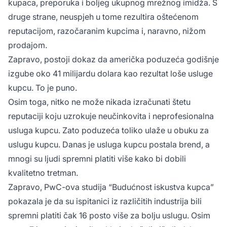
kupaca, preporuka i boljeg ukupnog mrežnog imidža. S
druge strane, neuspjeh u tome rezultira oštećenom
reputacijom, razočaranim kupcima i, naravno, nižom
prodajom.
Zapravo, postoji dokaz da američka poduzeća godišnje
izgube oko 41 milijardu dolara kao rezultat loše usluge
kupcu. To je puno.
Osim toga, nitko ne može nikada izračunati štetu
reputaciji koju uzrokuje neučinkovita i neprofesionalna
usluga kupcu. Zato poduzeća toliko ulaže u obuku za
uslugu kupcu. Danas je usluga kupcu postala brend, a
mnogi su ljudi spremni platiti više kako bi dobili
kvalitetno tretman.
Zapravo, PwC-ova studija “Budućnost iskustva kupca”
pokazala je da su ispitanici iz različitih industrija bili
spremni platiti čak 16 posto više za bolju uslugu. Osim