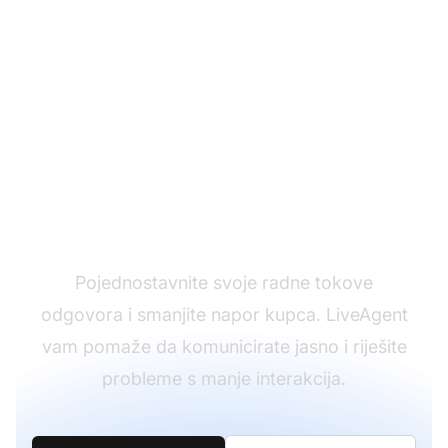
Odgovorite na zahtjeve
kupaca brže
Pojednostavnite svoje radne tokove
odgovora i smanjite napor kupca. LiveAgent
vam pomaže da komunicirate jasno i riješite
probleme s manje interakcija.