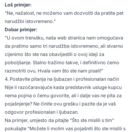
Loš primjer:
“Ne, nažalost, ne možemo vam dozvoliti da pratite pet
narudžbi istovremeno.”
Dobar primjer:
“U ovom trenutku, naša web stranica nam omogućava
da pratimo samo tri narudžbe istovremeno, ali stvarno
cijenimo što ste nas obavijestili o ovoj ideji za
poboljšanje. Stalno tražimo takve, i definitivno ćemo
razmotriti ovu. Hvala vam što ste nam pisali!”
4. Postavite pitanja na ljubazan i profesionalan način
Nije li razočaravajuće kada predstavnik usluge kupcu
nema pojma o čemu govorite, ali i dalje vas ne pita za
pojašnjenje? Ne činite ovu grešku i pazite da je vaš
odgovor profesionalan i ljubazan.
Na primjer, umjesto da pitajte “Što ste mislili s tim”
pokušajte “Možete li molim vas pojašniti što ste mislili s