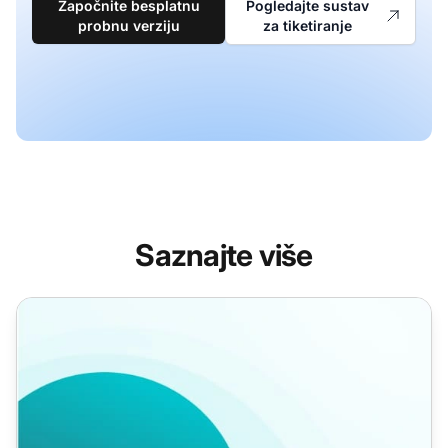
Započnite besplatnu
Pogledajte sustav
probnu verziju
za tiketiranje
Saznajte više
Predlošci odbojnih pisama