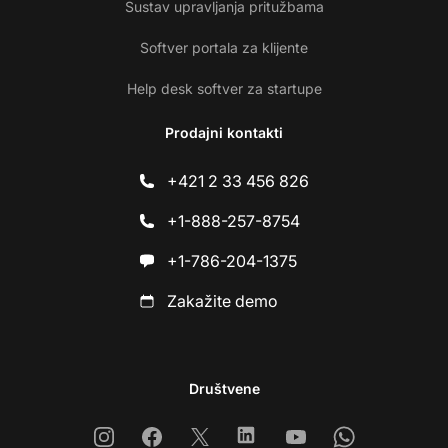
Sustav upravljanja pritužbama
Softver portala za klijente
Help desk softver za startupe
Prodajni kontakti
+421 2 33 456 826
+1-888-257-8754
+1-786-204-1375
Zakažite demo
Društvene
Instagram
Facebook
X
Linkedin
Youtube
Whatsapp