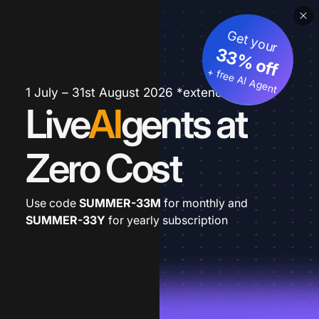
Get your
33% off
+ free AI Agent
1 July – 31st August 2026 *extended
Live
AI
gents at
Zero Cost
Use code
SUMMER-33M
for monthly and
SUMMER-33Y
for yearly subscription