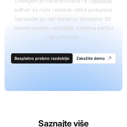
LiveAgent je najrecenziraniji i #1
helpdesk
softver za mala i srednje velika poduzeća.
Isprobajte ga već danas uz besplatno 30-
dnevno probno razdoblje. Kreditna kartica
nije potrebna.
Besplatno probno razdoblje
Zakažite demo
Saznajte više