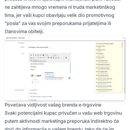
ne zahtijeva mnogo vremena ni truda marketinškog
tima, jer vaši kupci obavljaju velik dio promotivnog
“posla” za vas svojim preporukama prijateljima ili
članovima obitelji.
Povećava vidljivost vašeg brenda e-trgovine
Svaki potencijalni kupac privučen u vašu web trgovinu
putem aktivnosti marketinga preporuka indirektno će
doći do informacija o vašem brendu, tako da će im