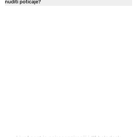
nuditi poticaje?
Spremni ste koristiti
naše predloške za
preporuke u e-trgovini?