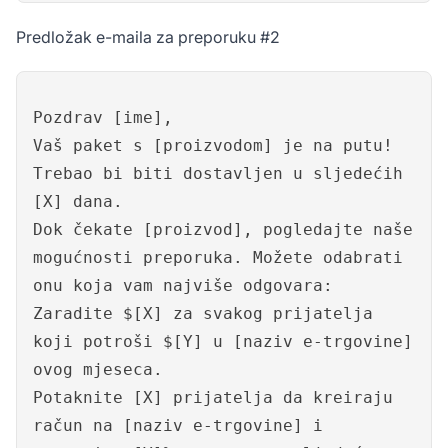
Predložak e-maila za preporuku #2
Pozdrav [ime],
Vaš paket s [proizvodom] je na putu!
Trebao bi biti dostavljen u sljedećih
[X] dana.
Dok čekate [proizvod], pogledajte naše
mogućnosti preporuka. Možete odabrati
onu koja vam najviše odgovara:
Zaradite $[X] za svakog prijatelja
koji potroši $[Y] u [naziv e-trgovine]
ovog mjeseca.
Potaknite [X] prijatelja da kreiraju
račun na [naziv e-trgovine] i