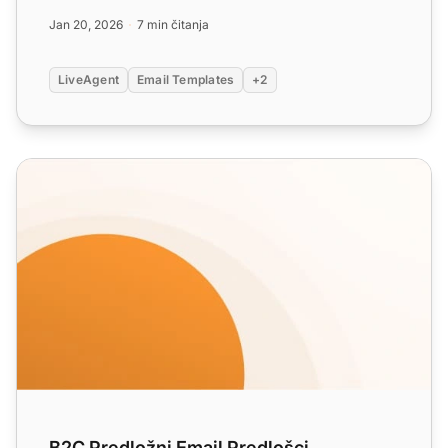
poticanje re...
Jan 20, 2026
7 min čitanja
LiveAgent
Email Templates
+2
B2C Predložni Email Predlošci
B2C Predložni Email Predlošci