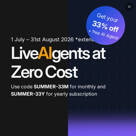
Get your
33% off
+ free AI Agent
1 July – 31st August 2026 *extended
Live
AI
gents at
Zero Cost
Use code
SUMMER-33M
for monthly and
SUMMER-33Y
for yearly subscription