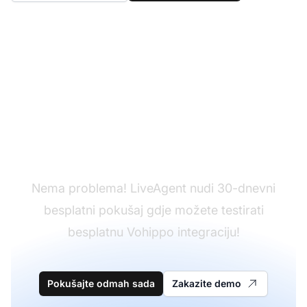
Još nemate LiveAgent?
Nema problema! LiveAgent nudi 30-dnevni
besplatni pokušaj gdje možete testirati
besplatnu Vohippo integraciju!
Pokušajte odmah sada
Zakazite demo