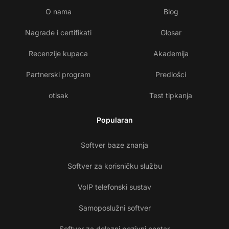
O nama
Blog
Nagrade i certifikati
Glosar
Recenzije kupaca
Akademija
Partnerski program
Predlošci
otisak
Test tipkanja
Popularan
Softver baze znanja
Softver za korisničku službu
VoIP telefonski sustav
Samoposlužni softver
Softver za dolazni pozivni centar