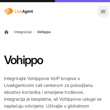
:site.title
Otvo
/
/
Integracije
Vohippo
Home
Vohippo
Integrirajte Vohippove VoIP brojeve s
LiveAgentovim call centerom za poboljšanu
iskustvo korisnika i smanjene troškove.
Integracija je besplatna, ali Vohippove usluge se
naplaćuju odvojeno. Uživajte u globalnom