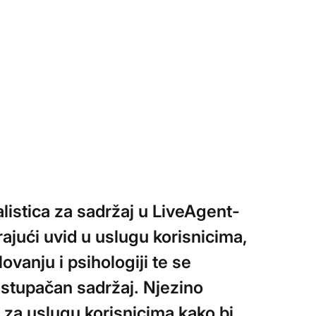
listica za sadržaj u LiveAgent-
rajući uvid u uslugu korisnicima,
ovanju i psihologiji te se
istupačan sadržaj. Njezino
 za uslugu korisnicima kako bi