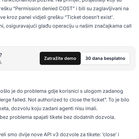
ešku “Permission denied COST” i bili su zaglavljivani na
ve kroz panel vidjeli grešku “Ticket doesn’t exist'.
eni, osiguravajući glađu operaciju u našim značajkama call
?
Zatražite demo
30 dana besplatno
i.
ošlo je do problema gdje korisnici s ulogom zadanog
rge failed. Not authorized to close the ticket”. To je bilo
eta, dozvolu koju zadani agenti nisu imali.
bez problema spajati tikete bez dodatnih dozvola.
i smo dvije nove API v3 dozvole za tikete: ‘close’ i