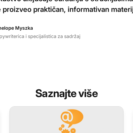
 proizveo praktičan, informativan materij
nelope Myszka
ywriterica i specijalistica za sadržaj
Saznajte više
LiveAgent mjesečna ažuriranja: izdanje studenog 2024.