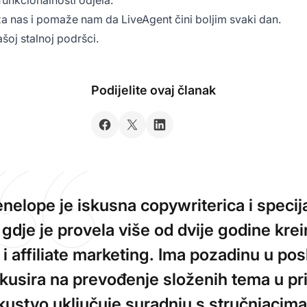
funkcionalnosti odjela.
za nas i pomaže nam da LiveAgent čini boljim svaki dan.
ašoj stalnoj podršci.
Podijelite ovaj članak
nelope je iskusna copywriterica i specija
 gdje je provela više od dvije godine krei
 i affiliate marketing. Ima pozadinu u posl
kusira na prevođenje složenih tema u pr
kustvo uključuje suradnju s stručnjacima