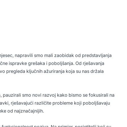
mjesec, napravili smo mali zaobidak od predstavljanja
učne ispravke grešaka i poboljšanja. Od rješavanja
o pregleda ključnih ažuriranja koja su nas držala
pauzirali smo novi razvoj kako bismo se fokusirali na
vki, rješavajući različite probleme koji poboljšavaju
eke od najznačajnijih.
unkcionalnost poziva. Na primjer, posjetitelji koji su