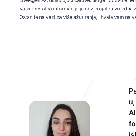
LiveAgent-a, uključujući čatove, uloge i dozvole, te 
Vaša povratna informacija je nevjerojatno vrijedna 
Ostanite na vezi za više ažuriranja, i hvala vam na v
Pe
u,
AI
fo
is