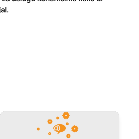
al.
LiveAgent mjesečna ažuriranja: izdanje август