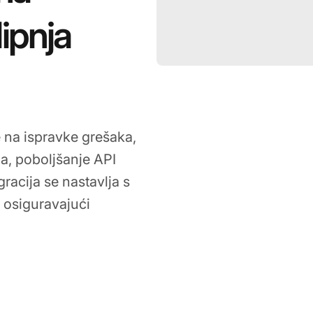
lipnja
e na ispravke grešaka,
a, poboljšanje API
racija se nastavlja s
 osiguravajući
24