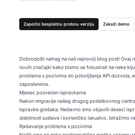
Započni besplatnu probnu verziju
Zakaži demo
Dobrodošli natrag na naš najnoviji blog post! Ovaj 
novih značajki kako bismo se fokusirali na neke klj
problema s pozivima do poboljšanja API dozvola, ev
zaposlenima.
Mjesec posvećen ispravkama
Nakon migracije našeg drugog podatkovnog centra, 
ispravke grešaka. Nedavno smo objavili deseci ispra
stabilnost sustava i korisničko iskustvo. Istražimo n
Rješavanje problema s pozivima
Naišli smo na neke problematične greške vezane uz f