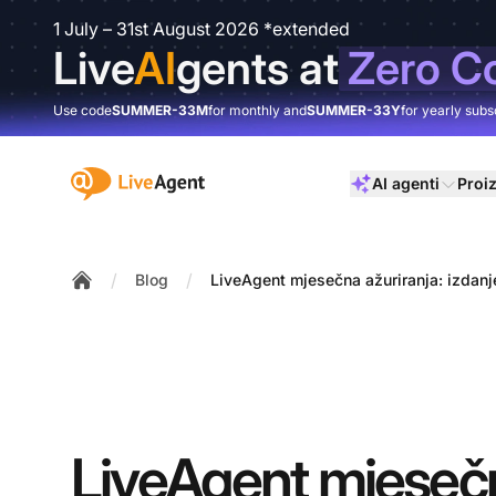
1 July – 31st August 2026 *extended
Live
AI
gents at
Zero C
Use code
SUMMER-33M
for monthly and
SUMMER-33Y
for yearly subs
:site.title
AI agenti
Proi
/
/
Blog
LiveAgent mjesečna ažuriranja: izdanj
Home
LiveAgent mjeseč