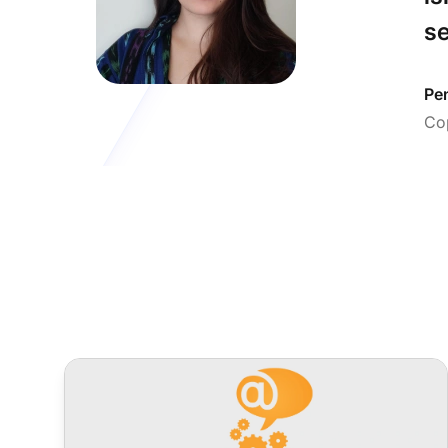
se
Pe
Cop
LiveAgent mjesečna ažuriranja: izdanje srpnja 2024