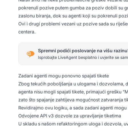
pokrenuli pozive putem gumba za poziv dobili su gr
zaslonu biranja, dok su agenti koji su pokrenuli pozi
Ovi i drugi problemi vezani uz pozive sada su riješ
centera.
Spremni podići poslovanje na višu razinu
Isprobajte LiveAgent besplatno i uvjerite se sam
Zadani agenti mogu ponovno spajati tikete
Zbog tekućih poboljšanja u ulogama i dozvolama, d
agenta nisu mogli spajati tikete, primajući grešku “Me
zato što spajanje zahtijeva mogućnost zatvaranja tik
Revidirajmo ovu logiku, a sada zadani agenti mogu 
Odvojene API v3 dozvole za upravljanje tiketima
U skladu s našom refaktoringom uloga i dozvola, uvel