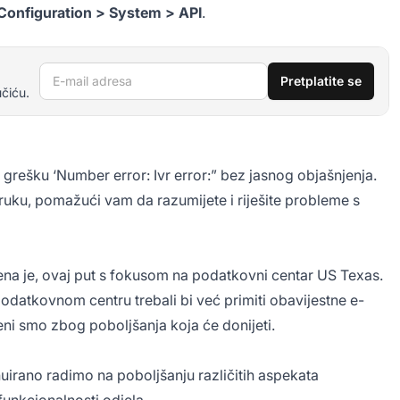
Configuration > System > API
.
E-mail adresa
Pretplatite se
učiću.
u grešku ‘Number error: Ivr error:” bez jasnog objašnjenja.
ruku, pomažući vam da razumijete i riješite probleme s
na je, ovaj put s fokusom na podatkovni centar US Texas.
datkovnom centru trebali bi već primiti obavijestne e-
eni smo zbog poboljšanja koja će donijeti.
inuirano radimo na poboljšanju različitih aspekata