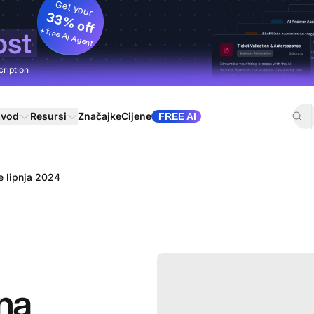
Get your
33% off
+ free AI Agent
ost
cription
zvod
Resursi
Značajke
Cijene
FREE AI
e lipnja 2024
na