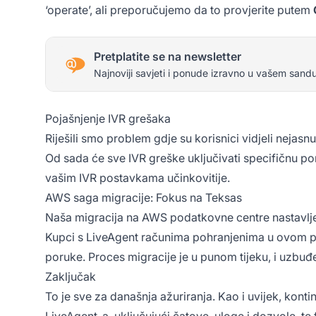
‘operate’, ali preporučujemo da to provjerite putem
Pretplatite se na newsletter
Najnoviji savjeti i ponude izravno u vašem sand
Pojašnjenje IVR grešaka
Riješili smo problem gdje su korisnici vidjeli nejasn
Od sada će sve IVR greške uključivati specifičnu po
vašim IVR postavkama učinkovitije.
AWS saga migracije: Fokus na Teksas
Naša migracija na AWS podatkovne centre nastavlje
Kupci s LiveAgent računima pohranjenima u ovom po
poruke. Proces migracije je u punom tijeku, i uzbuđ
Zaključak
To je sve za današnja ažuriranja. Kao i uvijek, kont