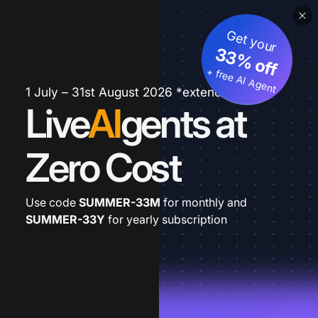
Get your
33% off
+ free AI Agent
1 July – 31st August 2026 *extended
Live
AI
gents at
Zero Cost
Use code
SUMMER-33M
for monthly and
SUMMER-33Y
for yearly subscription