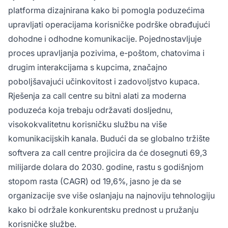
e-poštom, chatovima i drugim interakcijama s
platforma dizajnirana kako bi pomogla poduzećima
kupcima, poboljšavajući učinkovitost i
upravljati operacijama korisničke podrške obrađujući
zadovoljstvo kupaca kroz značajke kao što su
dohodne i odhodne komunikacije. Pojednostavljuje
automatska distribucija poziva, interaktivni
glasovni odgovori (IVR), snimanje poziva,
proces upravljanja pozivima, e-poštom, chatovima i
analitika i izvještavanje.
drugim interakcijama s kupcima, značajno
poboljšavajući učinkovitost i zadovoljstvo kupaca.
Rješenja za call centre su bitni alati za moderna
poduzeća koja trebaju održavati dosljednu,
visokokvalitetnu korisničku službu na više
komunikacijskih kanala. Budući da se globalno tržište
softvera za call centre projicira da će dosegnuti 69,3
milijarde dolara do 2030. godine, rastu s godišnjom
stopom rasta (CAGR) od 19,6%, jasno je da se
organizacije sve više oslanjaju na najnoviju tehnologiju
kako bi održale konkurentsku prednost u pružanju
korisničke službe.