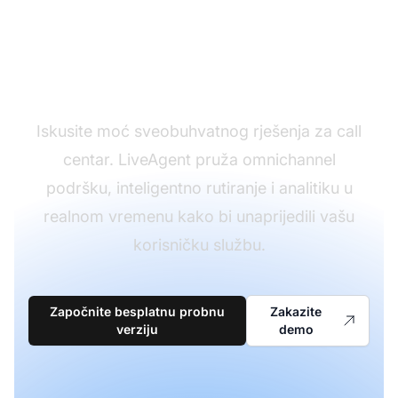
Transformirajte
operacije vašeg call
centra
Iskusite moć sveobuhvatnog rješenja za call
centar. LiveAgent pruža omnichannel
podršku, inteligentno rutiranje i analitiku u
realnom vremenu kako bi unaprijedili vašu
korisničku službu.
Započnite besplatnu probnu
Zakazite
verziju
demo