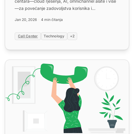
centara—cloud rješenja, AI, omnichannel alate i više
—za povećanje zadovoljstva korisnika i
učinkovitosti!...
Jan 20, 2026
4 min čitanja
Call Center
Technology
+2
Što je call centar?