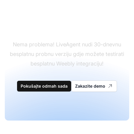
Još nemate LiveAgent?
Nema problema! LiveAgent nudi 30-dnevnu
besplatnu probnu verziju gdje možete testirati
besplatnu Weebly integraciju!
Pokušajte odmah sada
Zakazite demo