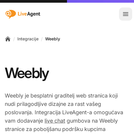
:site.title
Otvo
/
/
Integracije
Weebly
Home
Weebly
Weebly je besplatni graditelj web stranica koji
nudi prilagodljive dizajne za rast vašeg
poslovanja. Integracija LiveAgent-a omogućava
vam dodavanje
live chat
gumbova na Weebly
stranice za poboljšanu podršku kupcima