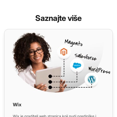
Saznajte više
Wix
Wix
Wix je graditelj web stranica koji nudi predloške i