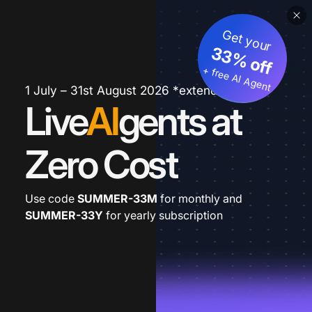
Get your
33% off
+ free AI Agent
1 July – 31st August 2026 *extended
Live
AI
gents at
Zero Cost
Use code
SUMMER-33M
for monthly and
SUMMER-33Y
for yearly subscription