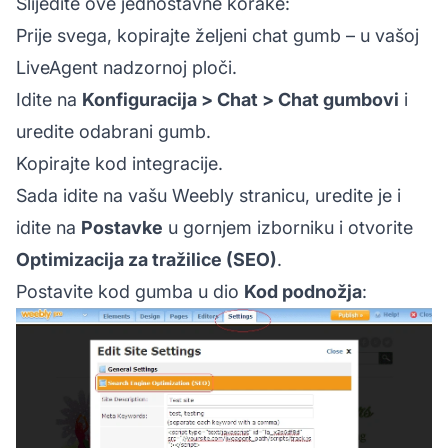
Slijedite ove jednostavne korake:
Prije svega, kopirajte željeni chat gumb – u vašoj
LiveAgent nadzornoj ploči.
Idite na
Konfiguracija > Chat > Chat gumbovi
i
uredite odabrani gumb.
Kopirajte kod integracije.
Sada idite na vašu Weebly stranicu, uredite je i
idite na
Postavke
u gornjem izborniku i otvorite
Optimizacija za tražilice (SEO)
.
Postavite kod gumba u dio
Kod podnožja
: