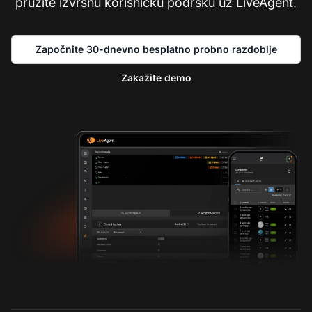
pružite izvrsnu korisničku podršku uz LiveAgent.
Započnite 30-dnevno besplatno probno razdoblje
Zakažite demo