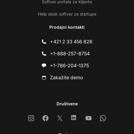
Softver portala za klijente
Help desk softver za startupe
Prodajni kontakti
+421 2 33 456 826
+1-888-257-8754
+1-786-204-1375
Zakažite demo
Društvene
Instagram
Facebook
X
Linkedin
Youtube
Whatsapp