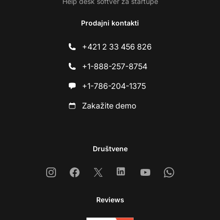
Help desk softver za startupe
Prodajni kontakti
+421 2 33 456 826
+1-888-257-8754
+1-786-204-1375
Zakažite demo
Društvene
Instagram
Facebook
X
Linkedin
Youtube
Whatsapp
Reviews