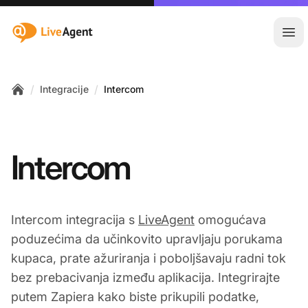
:site.title
Otvo
/
/
Integracije
Intercom
Home
Intercom
Intercom integracija s
LiveAgent
omogućava
poduzećima da učinkovito upravljaju porukama
kupaca, prate ažuriranja i poboljšavaju radni tok
bez prebacivanja između aplikacija. Integrirajte
putem Zapiera kako biste prikupili podatke,