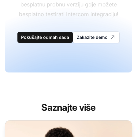
besplatnu probnu verziju gdje možete
besplatno testirati Intercom integraciju!
Pokušajte odmah sada
Zakazite demo
Saznajte više
Migracija s Intercom-a na LiveAgent - Jednostavni prijen