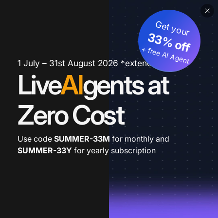
Get your
33% off
+ free AI Agent
1 July – 31st August 2026 *extended
Live
AI
gents at
Zero Cost
Use code
SUMMER-33M
for monthly and
SUMMER-33Y
for yearly subscription