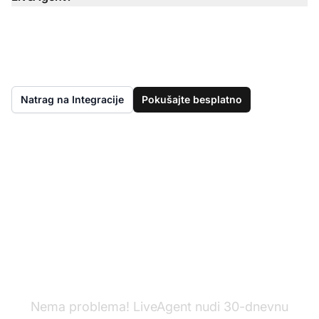
Natrag na Integracije
Pokušajte besplatno
Još nemate LiveAgent?
Nema problema! LiveAgent nudi 30-dnevnu