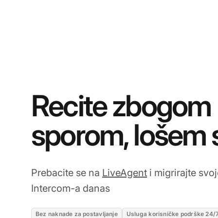
Recite zbogom
sporom, lošem 
Prebacite se na
LiveAgent
i migrirajte svo
Intercom-a danas
Bez naknade za postavljanje
Usluga korisničke podrške 24/