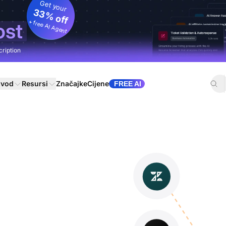
Get your
33% off
+ free AI Agent
ost
cription
zvod
Resursi
Značajke
Cijene
FREE AI