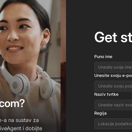
Get s
Puno ime
Unesite svoju e-po
Naziv tvrtke
rcom?
Regija
m-a na sustav za
Lokacija podatko
veAgent i dobijte