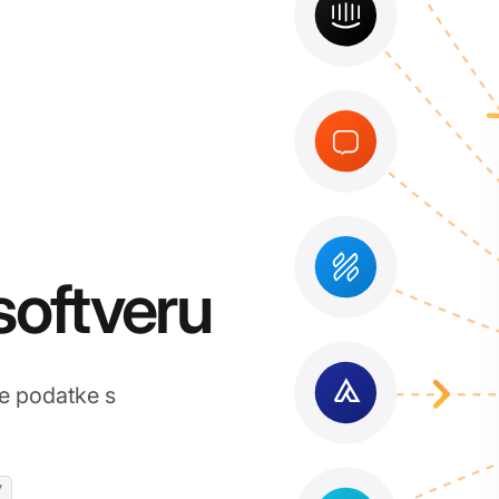
softveru
je podatke s
7