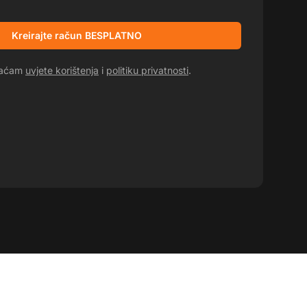
Kreirajte račun BESPLATNO
hvaćam
uvjete korištenja
i
politiku privatnosti
.