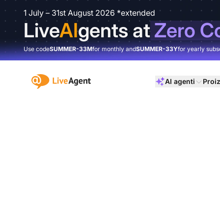
1 July – 31st August 2026 *extended
Live
AI
gents at
Zero C
Use code
SUMMER-33M
for monthly and
SUMMER-33Y
for yearly subs
:site.title
AI agenti
Proi