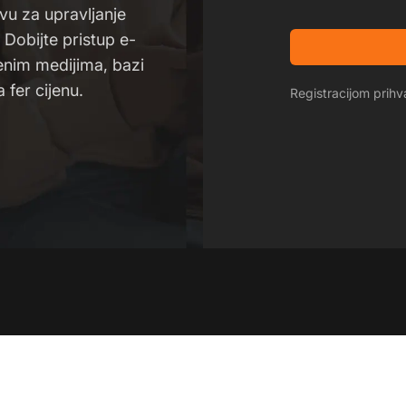
u za upravljanje
Dobijte pristup e-
venim medijima, bazi
 fer cijenu.
Registracijom pri