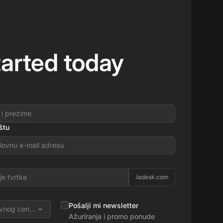
tarted today
štu
.ladesk.com
Pošalji mi newsletter
vnog centra
Ažuriranja i promo ponude