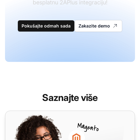
besplatnu 2APlus integraciju!
Pokušajte odmah sada
Zakazite demo
Saznajte više
2talk