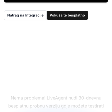
Natrag na Integracije
Pokušajte besplatno
Nemate li još
LiveAgent?
Nema problema! LiveAgent nudi 30-dnevnu
besplatnu probnu verziju gdje možete testirati