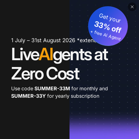
Get your
33% off
+ free AI Agent
1 July – 31st August 2026 *extended
Live
AI
gents at
Zero Cost
Use code
SUMMER-33M
for monthly and
SUMMER-33Y
for yearly subscription