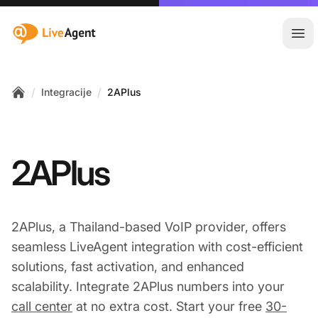
:site.title
Otvo
/
/
Integracije
2APlus
Home
2APlus
2APlus, a Thailand-based VoIP provider, offers
seamless LiveAgent integration with cost-efficient
solutions, fast activation, and enhanced
scalability. Integrate 2APlus numbers into your
call center
at no extra cost. Start your free
30-