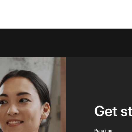
Get s
Puno ime