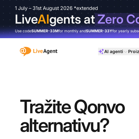
1 July – 31st August 2026 *extended
Live
AI
gents at
Zero C
Use code
SUMMER-33M
for monthly and
SUMMER-33Y
for yearly subs
:site.title
AI agenti
Proi
Tražite Qonvo
alternativu?