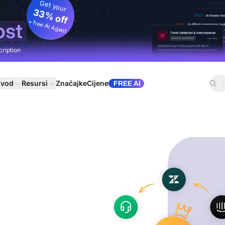
Get your
33% off
+ free AI Agent
ost
cription
zvod
Resursi
Značajke
Cijene
FREE AI