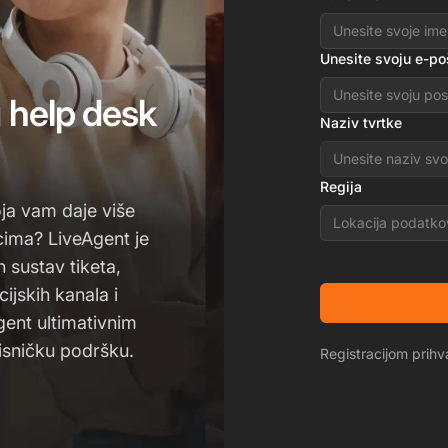
Unesite svoju e-po
g help desk
Naziv tvrtke
Regija
ja vam daje više
Lokacija podatko
cima? LiveAgent je
n sustav tiketa,
ijskih kanala i
gent ultimativnim
isničku podršku.
Registracijom pri