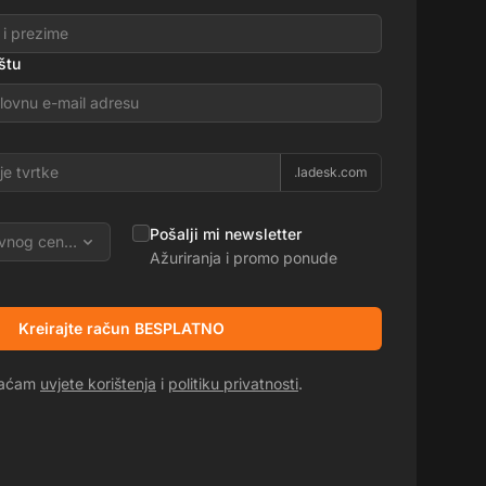
štu
.ladesk.com
Pošalji mi newsletter
vnog centra
Ažuriranja i promo ponude
Kreirajte račun BESPLATNO
hvaćam
uvjete korištenja
i
politiku privatnosti
.