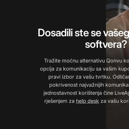
Dosadili ste se vaše
softvera?
Tražite moćnu alternativu Qonvu ko
opcija za komunikaciju sa vašim kup
pravi izbor za vašu tvrtku. Odliča
pokrivenost najvažnijih komunikac
jednostavnost korištenja čine LiveA
rješenjem za
help desk
za vašu kor