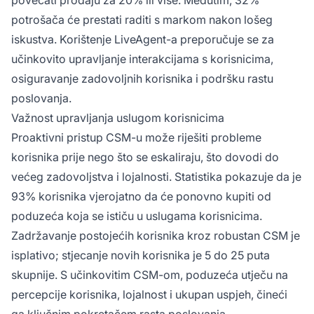
potrošača će prestati raditi s markom nakon lošeg
iskustva. Korištenje LiveAgent-a preporučuje se za
učinkovito upravljanje interakcijama s korisnicima,
osiguravanje zadovoljnih korisnika i podršku rastu
poslovanja.
Važnost upravljanja uslugom korisnicima
Proaktivni pristup CSM-u može riješiti probleme
korisnika prije nego što se eskaliraju, što dovodi do
većeg zadovoljstva i lojalnosti. Statistika pokazuje da je
93% korisnika vjerojatno da će ponovno kupiti od
poduzeća koja se ističu u uslugama korisnicima.
Zadržavanje postojećih korisnika kroz robustan CSM je
isplativo; stjecanje novih korisnika je 5 do 25 puta
skupnije. S učinkovitim CSM-om, poduzeća utječu na
percepcije korisnika, lojalnost i ukupan uspjeh, čineći
ga ključnim pokretačem rasta poslovanja.