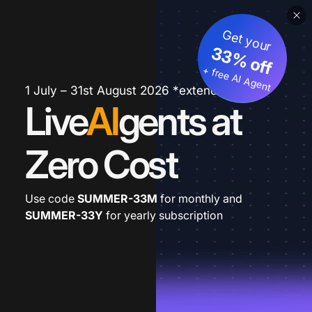
Get your
33% off
+ free AI Agent
1 July – 31st August 2026 *extended
Live
AI
gents at
Zero Cost
Use code
SUMMER-33M
for monthly and
SUMMER-33Y
for yearly subscription