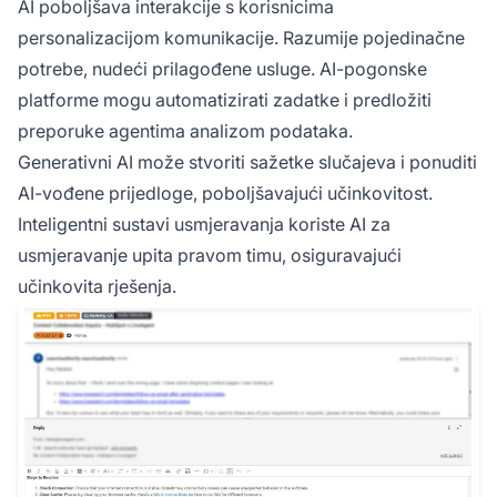
AI poboljšava interakcije s korisnicima
personalizacijom komunikacije. Razumije pojedinačne
potrebe, nudeći prilagođene usluge. AI-pogonske
platforme mogu automatizirati zadatke i predložiti
preporuke agentima analizom podataka.
Generativni AI može stvoriti sažetke slučajeva i ponuditi
AI-vođene prijedloge, poboljšavajući učinkovitost.
Inteligentni sustavi usmjeravanja koriste AI za
usmjeravanje upita pravom timu, osiguravajući
učinkovita rješenja.