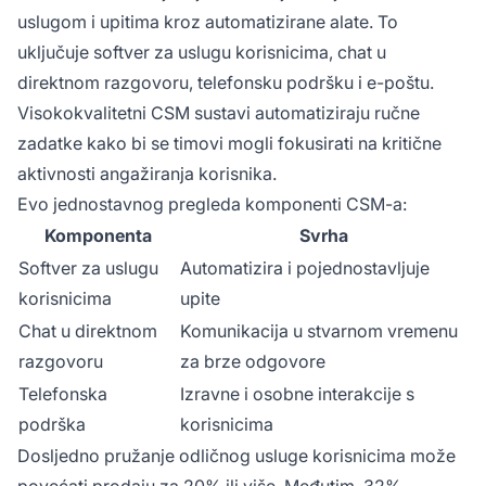
timove potrebnim alatima, treningom i
uslugom i upitima kroz automatizirane alate. To
podrškom kako bi pružili izvanredna iskustva
uključuje softver za uslugu korisnicima, chat u
usluge.
direktnom razgovoru, telefonsku podršku i e-poštu.
Visokokvalitetni CSM sustavi automatiziraju ručne
zadatke kako bi se timovi mogli fokusirati na kritične
aktivnosti angažiranja korisnika.
Evo jednostavnog pregleda komponenti CSM-a:
Komponenta
Svrha
Softver za uslugu
Automatizira i pojednostavljuje
korisnicima
upite
Chat u direktnom
Komunikacija u stvarnom vremenu
razgovoru
za brze odgovore
Telefonska
Izravne i osobne interakcije s
podrška
korisnicima
Dosljedno pružanje odličnog usluge korisnicima može
povećati prodaju za 20% ili više. Međutim, 32%