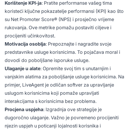
Korištenje KPI-ja
: Pratite performanse vašeg tima
koristeći ključne pokazatelje performansi (KPI) kao što
su Net Promoter Score® (NPS) i prosječno vrijeme
rukovanja. Ove metrike pomažu postaviti ciljeve i
procijeniti učinkovitost.
Motivacija osoblja
: Prepoznajte i nagradite svoje
predstavnike usluge korisnicima. To pojačava moral i
dovodi do poboljšane isporuke usluge.
Ulaganje u alate
: Opremite svoj tim s unutarnjim i
vanjskim alatima za poboljšanje usluge korisnicima. Na
primjer, LiveAgent je odličan softver za upravljanje
uslugom korisnicima koji pomaže upravljati
interakcijama s korisnicima bez problema.
Procjena uspjeha
: Izgradnja ove strategije je
dugoročno ulaganje. Važno je povremeno procijeniti
njezin uspjeh u poticanji lojalnosti korisnika i