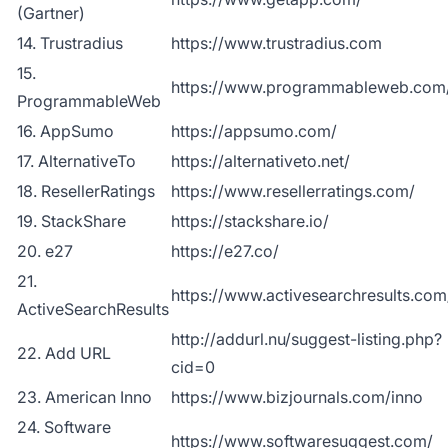
(Gartner)
14. Trustradius
https://www.trustradius.com
15.
https://www.programmableweb.com
ProgrammableWeb
16. AppSumo
https://appsumo.com/
17. AlternativeTo
https://alternativeto.net/
18. ResellerRatings
https://www.resellerratings.com/
19. StackShare
https://stackshare.io/
20. e27
https://e27.co/
21.
https://www.activesearchresults.com
ActiveSearchResults
http://addurl.nu/suggest-listing.php?
22. Add URL
cid=0
23. American Inno
https://www.bizjournals.com/inno
24. Software
https://www.softwaresuggest.com/