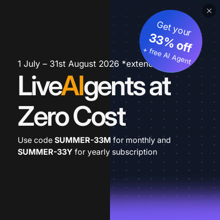
Get your
33% off
+ free AI Agent
1 July – 31st August 2026 *extended
Live
AI
gents at
Zero Cost
Use code
SUMMER-33M
for monthly and
SUMMER-33Y
for yearly subscription