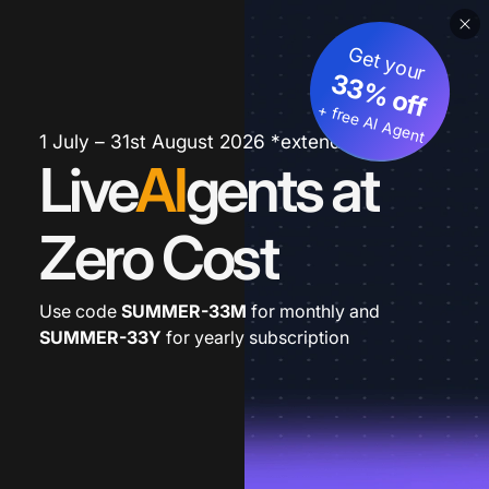
Get your
33% off
+ free AI Agent
1 July – 31st August 2026 *extended
Live
AI
gents at
Zero Cost
Use code
SUMMER-33M
for monthly and
SUMMER-33Y
for yearly subscription