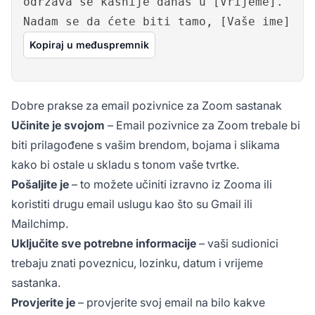
održava se kasnije danas u [Vrijeme].
Nadam se da ćete biti tamo, [Vaše ime]
Kopiraj u međuspremnik
Dobre prakse za email pozivnice za Zoom sastanak
Učinite je svojom
– Email pozivnice za Zoom trebale bi
biti prilagođene s vašim brendom, bojama i slikama
kako bi ostale u skladu s tonom vaše tvrtke.
Pošaljite je
– to možete učiniti izravno iz Zooma ili
koristiti drugu email uslugu kao što su Gmail ili
Mailchimp.
Uključite sve potrebne informacije
– vaši sudionici
trebaju znati poveznicu, lozinku, datum i vrijeme
sastanka.
Provjerite je
– provjerite svoj email na bilo kakve