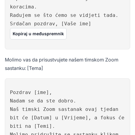
koracima.
Radujem se što ćemo se vidjeti tada.
Srdačan pozdrav, [Vaše ime]
Kopiraj u međuspremnik
Molimo vas da prisustvujete našem timskom Zoom
sastanku: [Tema]
Pozdrav [ime],
Nadam se da ste dobro.
Naš timski Zoom sastanak ovaj tjedan
bit će [Datum] u [Vrijeme], a fokus će
biti na [Temi].
Molimo pridružite se sastanku klikom