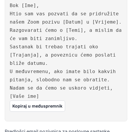
Bok [Ime],
Htio sam vas pozvati da se pridružite
našem Zoom pozivu [Datum] u [Vrijeme].
Razgovarati ćemo o [Temi], a mislim da
će vam biti zanimljivo.
Sastanak bi trebao trajati oko
[Trajanja], a poveznicu ćemo poslati
bliže datumu.
U međuvremenu, ako imate bilo kakvih
pitanja, slobodno nam se obratite.
Nadam se da ćemo se uskoro vidjeti,
[Vaše ime]
Kopiraj u međuspremnik
Predlošci email pozivnica za poslovne sastanke