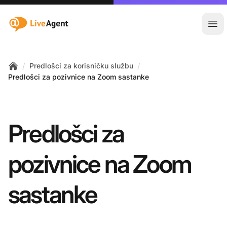
:site.title
Otvo
/
/
Predlošci za korisničku službu
Home
Predlošci za pozivnice na Zoom sastanke
Predlošci za
pozivnice na Zoom
sastanke