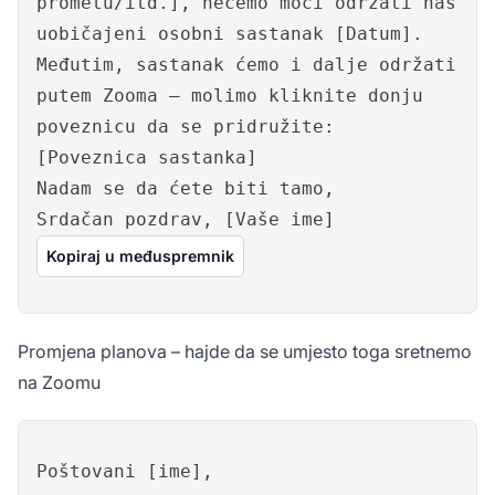
prometu/itd.], nećemo moći održati naš
uobičajeni osobni sastanak [Datum].
Međutim, sastanak ćemo i dalje održati
putem Zooma – molimo kliknite donju
poveznicu da se pridružite:
[Poveznica sastanka]
Nadam se da ćete biti tamo,
Srdačan pozdrav, [Vaše ime]
Kopiraj u međuspremnik
Promjena planova – hajde da se umjesto toga sretnemo
na Zoomu
Poštovani [ime],