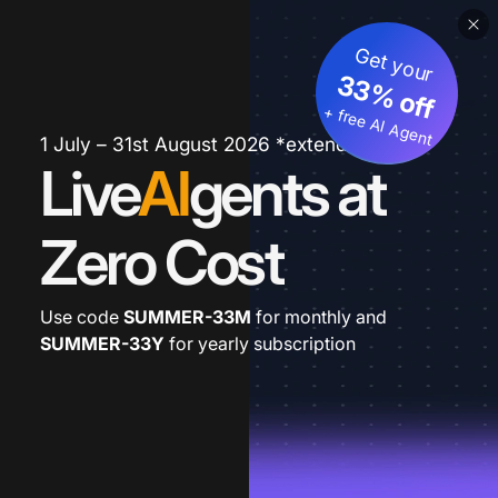
Get your
33% off
+ free AI Agent
1 July – 31st August 2026 *extended
Live
AI
gents at
Zero Cost
Use code
SUMMER-33M
for monthly and
SUMMER-33Y
for yearly subscription