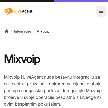
:site.title
Otvo
/
/
Integracije
Mixvoip
Home
Mixvoip
Mixvoip i
LiveAgent
nude bešavnu integraciju za
call centre, pružajući konkurentne cijene, globalni
pristup i namjensku podršku. Integrirajte Mixvoip
brojeve u svoje operacije besplatno s LiveAgent-
ovim besplatnim pokušajem.