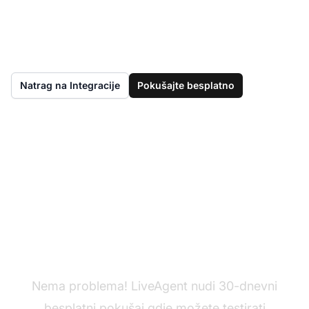
Natrag na Integracije
Pokušajte besplatno
Još nemate LiveAgent?
Nema problema! LiveAgent nudi 30-dnevni
besplatni pokušaj gdje možete testirati