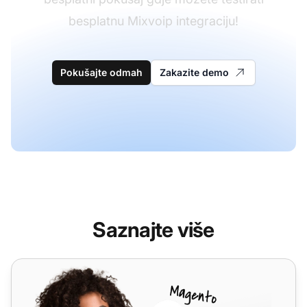
besplatnu Mixvoip integraciju!
Pokušajte odmah
Zakazite demo
Saznajte više
VoIP.ms