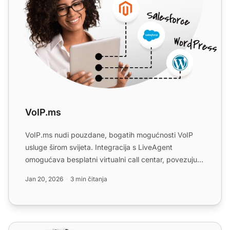
VoIP.ms
VoIP.ms nudi pouzdane, bogatih mogućnosti VoIP
usluge širom svijeta. Integracija s LiveAgent
omogućava besplatni virtualni call centar, povezujući
VoIP.ms broje...
Jan 20, 2026
3 min čitanja
Mobex