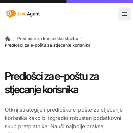
:site.title
Otvo
/
/
Predlošci za korisničku službu
Home
Predlošci za e-poštu za stjecanje korisnika
Predlošci za e-poštu za
stjecanje korisnika
Otkrij strategije i predloške e-pošte za stjecanje
korisnika kako bi izgradio robustan podatkovni
skup pretplatnika. Nauči najbolje prakse,