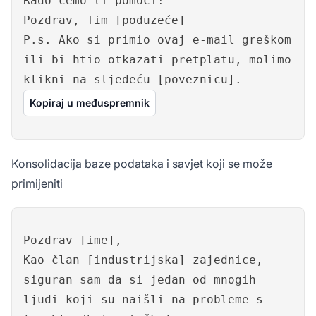
Rado ćemo ti pomoći!
Pozdrav, Tim [poduzeće]
P.s. Ako si primio ovaj e-mail greškom
ili bi htio otkazati pretplatu, molimo
klikni na sljedeću [poveznicu].
Kopiraj u međuspremnik
Konsolidacija baze podataka i savjet koji se može
primijeniti
Pozdrav [ime],
Kao član [industrijska] zajednice,
siguran sam da si jedan od mnogih
ljudi koji su naišli na probleme s