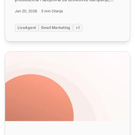
uključujući pose...
Jan 20, 2026
5 min čitanja
LiveAgent
Email Marketing
+1
Predlošci za e-poštu za prijavu na newsletter