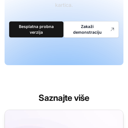
kartica.
Besplatna probna
Zakaži
verzija
demonstraciju
Saznajte više
Predlošci za e-commerce e-poštu