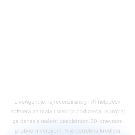
Spreman da koristiš
naše predloške e-pošte
za stjecanje korisnika?
LiveAgent je najrecenziranog i #1
helpdesk
softvera za mala i srednja poduzeća. Isprobaj
ga danas s našom besplatnom 30-dnevnom
probnom verzijom. Nije potrebna kreditna