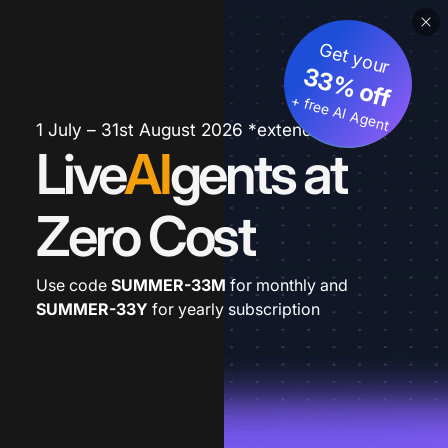
Get your
33% off
+ free AI Agent
1 July – 31st August 2026 *extended
Live
AI
gents at
Zero Cost
Use code
SUMMER-33M
for monthly and
SUMMER-33Y
for yearly subscription