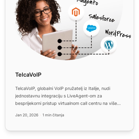
TelcaVoIP
TelcaVoIP, globalni VoIP pružatelj iz Italije, nudi
jednostavnu integraciju s LiveAgent-om za
besprijekorni pristup virtualnom call centru na više
uređaja. Uživ...
Jan 20, 2026
1 min čitanja