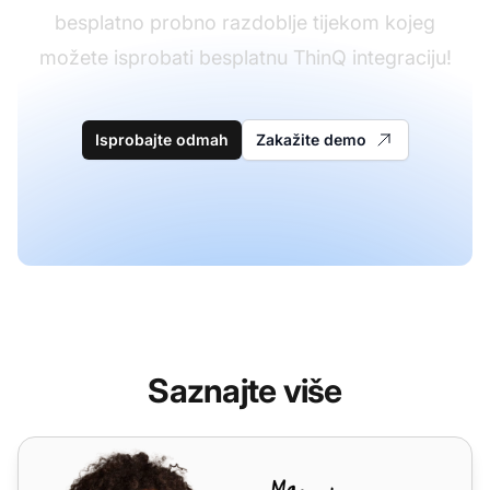
besplatno probno razdoblje tijekom kojeg
možete isprobati besplatnu ThinQ integraciju!
Isprobajte odmah
Zakažite demo
Saznajte više
TelcaVoIP