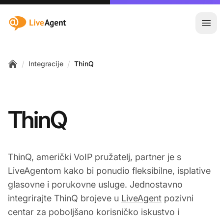
:site.title
Otvo
/
/
Integracije
ThinQ
Home
ThinQ
ThinQ, američki VoIP pružatelj, partner je s
LiveAgentom kako bi ponudio fleksibilne, isplative
glasovne i porukovne usluge. Jednostavno
integrirajte ThinQ brojeve u
LiveAgent
pozivni
centar za poboljšano korisničko iskustvo i