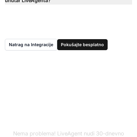
unutar LiveAgenta?
Natrag na Integracije
Pokušajte besplatno
Još nemate LiveAgent?
Nema problema! LiveAgent nudi 30-dnevno