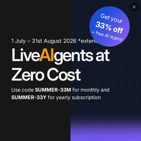
Get your
33% off
+ free AI Agent
1 July – 31st August 2026 *extended
Live
AI
gents at
Zero Cost
Use code
SUMMER-33M
for monthly and
SUMMER-33Y
for yearly subscription