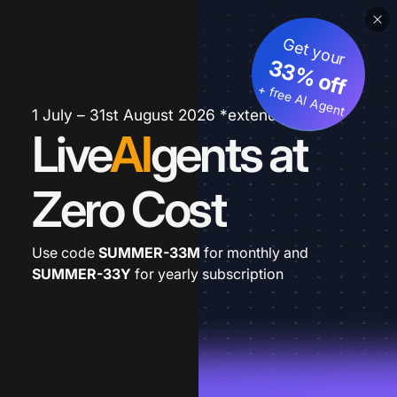
Get your
33% off
+ free AI Agent
1 July – 31st August 2026 *extended
Live
AI
gents at
Zero Cost
Use code
SUMMER-33M
for monthly and
SUMMER-33Y
for yearly subscription