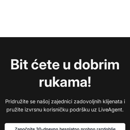
Bit ćete u dobrim
rukama!
Pridružite se našoj zajednici zadovoljnih klijenata i
pružite izvrsnu korisničku podršku uz LiveAgent.
Započnite 30-dnevno besplatno probno razdoblje