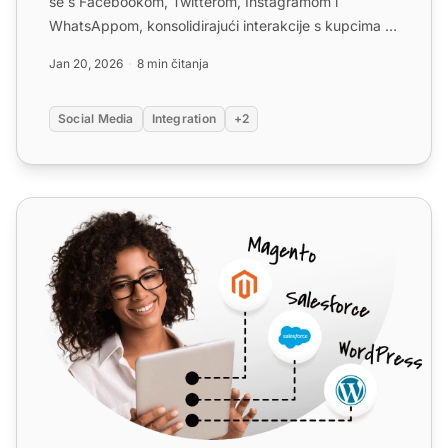
se s Facebookom, Twitterom, Instagramom i
WhatsAppom, konsolidirajući interakcije s kupcima u
jednoj prijemn...
Jan 20, 2026
8 min čitanja
Social Media
Integration
+2
Facebook Lead Ads