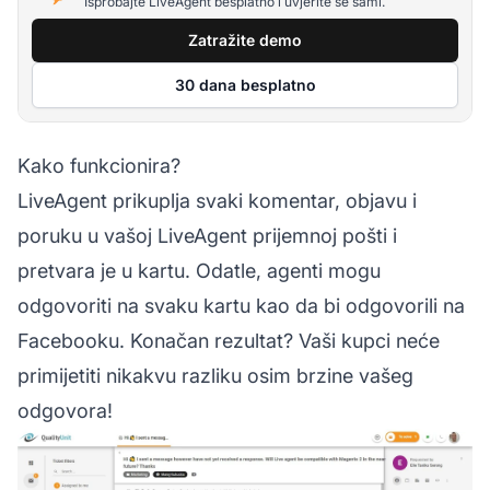
Isprobajte LiveAgent besplatno i uvjerite se sami.
Zatražite demo
30 dana besplatno
Kako funkcionira?
LiveAgent prikuplja svaki komentar, objavu i
poruku u vašoj LiveAgent prijemnoj pošti i
pretvara je u kartu. Odatle,
agenti
mogu
odgovoriti na svaku kartu kao da bi odgovorili na
Facebooku. Konačan rezultat? Vaši kupci neće
primijetiti nikakvu razliku osim brzine vašeg
odgovora!