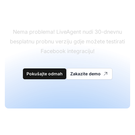
Još nemate LiveAgent?
Nema problema! LiveAgent nudi 30-dnevnu
besplatnu probnu verziju gdje možete testirati
Facebook integraciju!
Pokušajte odmah
Zakazite demo