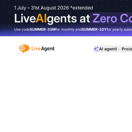
1 July – 31st August 2026 *extended
Live
AI
gents at
Zero C
Use code
SUMMER-33M
for monthly and
SUMMER-33Y
for yearly subs
:site.title
AI agenti
Proi