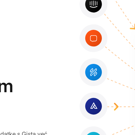
om
odatke s Gista već