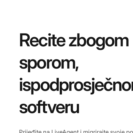
Recite zbogom
sporom,
ispodprosječn
softveru
Prijeđite na
LiveAgent
i migrirajte svoje p