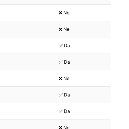
❌ Ne
❌ Ne
✅ Da
✅ Da
❌ Ne
✅ Da
✅ Da
❌ Ne