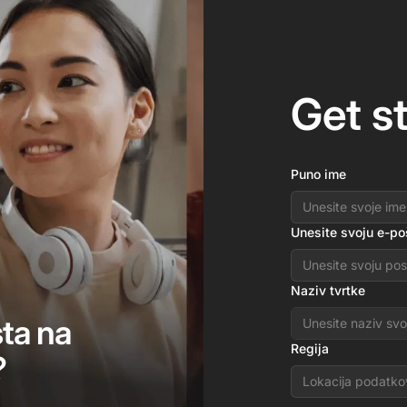
Get s
Puno ime
Unesite svoju e-po
Naziv tvrtke
sta na
Regija
?
Lokacija podatko