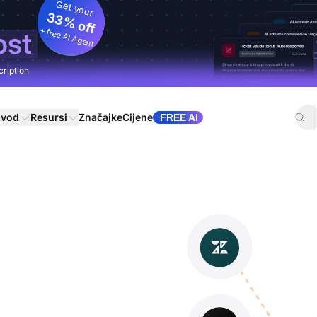
Get your
33% off
+ free AI Agent
ost
cription
zvod
Resursi
Značajke
Cijene
FREE AI