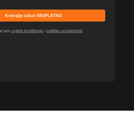
Kreirajte račun BESPLATNO
hvaćam
uvjete korištenja
i
politiku privatnosti
.