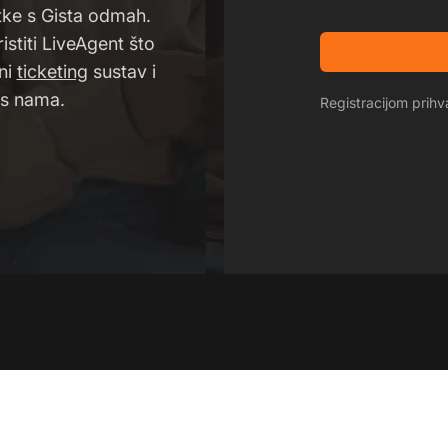
tke s Gista odmah.
istiti LiveAgent što
lni
ticketing
sustav i
 s nama.
Registracijom pri