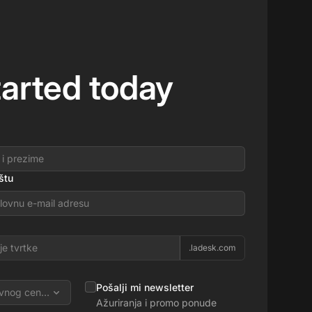
tarted today
štu
.ladesk.com
Pošalji mi newsletter
vnog centra
Ažuriranja i promo ponude