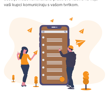
vaši kupci komuniciraju s vašom tvrtkom.