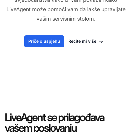
LiveAgent može pomoći vam da lakše upravljate
vašim servisnim stolom.
Priče o uspjehu
Recite mi više
LiveAgent se prilagođava
vašem poslovanju