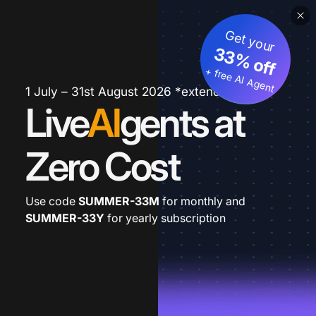
Get your
33% off
+ free AI Agent
1 July – 31st August 2026 *extended
Live
AI
gents at
Zero Cost
Use code
SUMMER-33M
for monthly and
SUMMER-33Y
for yearly subscription