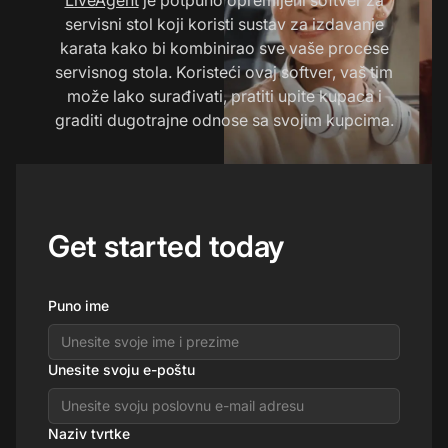
servisni stol koji koristi sustav za izdavanje
karata kako bi kombinirao sve vaše procese
servisnog stola. Koristeći ovaj softver, vaš tim
može lako surađivati, pratiti upite kupaca i
graditi dugotrajne odnose sa svojim kupcima.
Get started today
Puno ime
Unesite svoju e-poštu
Naziv tvrtke