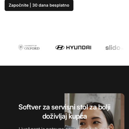
Započnite | 30 dana besplatno
Softver za servisni stol za bolji
doživljaj kupca
LiveAgent
je potpuno opremljeni softver za