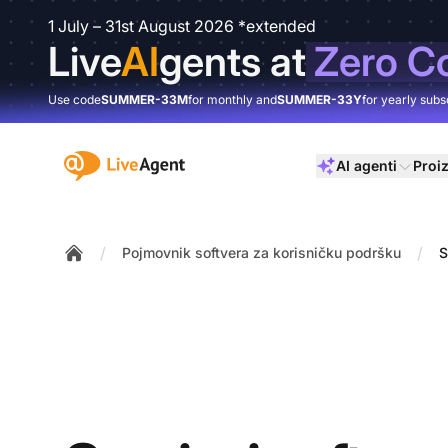
1 July – 31st August 2026 *extended
Live
AI
gents at
Zero C
Use code
SUMMER-33M
for monthly and
SUMMER-33Y
for yearly subs
:site.title
AI agenti
Proi
/
/
Pojmovnik softvera za korisničku podršku
S
Home