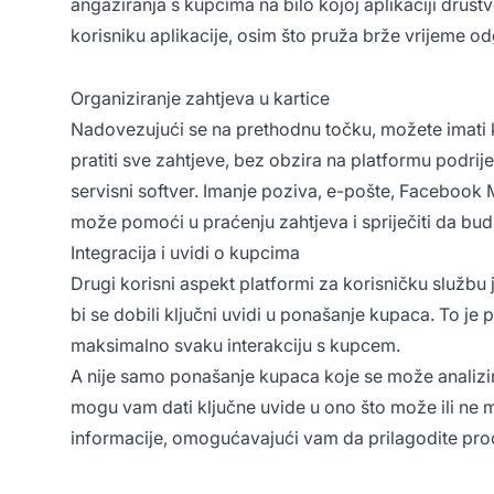
angažiranja s kupcima na bilo kojoj aplikaciji društ
korisniku aplikacije, osim što pruža brže vrijeme o
Organiziranje zahtjeva u kartice
Nadovezujući se na prethodnu točku, možete imati ko
pratiti sve zahtjeve, bez obzira na platformu podrijet
servisni softver. Imanje poziva, e-pošte, Facebook
može pomoći u praćenju zahtjeva i spriječiti da bu
Integracija i uvidi o kupcima
Drugi korisni aspekt platformi za korisničku službu
bi se dobili ključni uvidi u ponašanje kupaca. To je
maksimalno svaku interakciju s kupcem.
A nije samo ponašanje kupaca koje se može analizira
mogu vam dati ključne uvide u ono što može ili ne m
informacije, omogućavajući vam da prilagodite proc