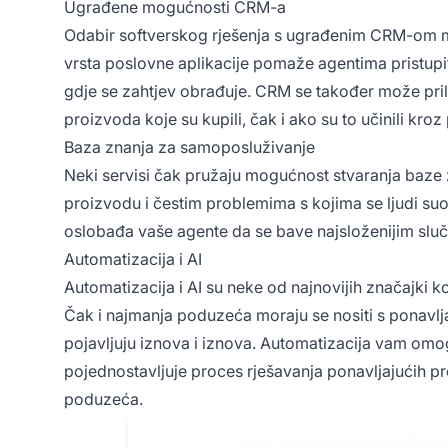
Ugrađene mogućnosti CRM-a
Odabir softverskog rješenja s ugrađenim CRM-om mož
vrsta poslovne aplikacije pomaže agentima pristupi
gdje se zahtjev obrađuje. CRM se također može pri
proizvoda koje su kupili, čak i ako su to učinili kroz
Baza znanja za samoposluživanje
Neki servisi čak pružaju mogućnost stvaranja baze
proizvodu i čestim problemima s kojima se ljudi s
oslobađa vaše agente da se bave najsloženijim slu
Automatizacija i AI
Automatizacija i AI su neke od najnovijih značajki 
Čak i najmanja poduzeća moraju se nositi s ponavlj
pojavljuju iznova i iznova. Automatizacija vam om
pojednostavljuje proces rješavanja ponavljajućih p
poduzeća.