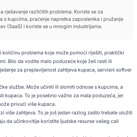
a rješavanje različitih problema. Koriste se za
a s kupcima, praćenje napretka zaposlenika i pružanje
tjev (SaaS) i koriste se u mnogim industrijama.
i količinu problema koje može pomoći riješiti, praktički
i. Bilo da vodite malo poduzeće koje želi rasti ili
šenje za preplavljenost zahtjeva kupaca, servisni softver
ke službe. Može učiniti ili slomiti odnose s kupcima, a
osti kupaca. To je posebno važno za mala poduzeća, jer
ože privući više kupaca.
i više zahtjeva. To je još jedan razlog zašto trebate uložiti
 da učinkovitije koristite ljudske resurse vašeg call