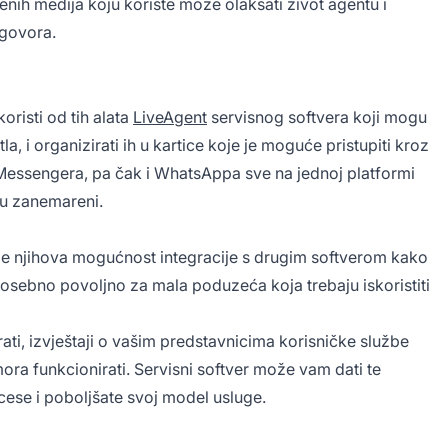
venih medija koju koriste može olakšati život agentu i
dgovora.
risti od tih alata
LiveAgent
servisnog softvera koji mogu
la, i organizirati ih u kartice koje je moguće pristupiti kroz
 Messengera, pa čak i WhatsAppa sve na jednoj platformi
du zanemareni.
 je njihova mogućnost integracije s drugim softverom kako
 posebno povoljno za mala poduzeća koja trebaju iskoristiti
ti, izvještaji o vašim predstavnicima korisničke službe
ora funkcionirati. Servisni softver može vam dati te
ese i poboljšate svoj model usluge.