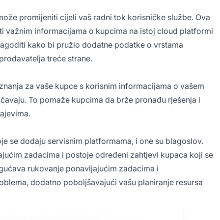
e promijeniti cijeli vaš radni tok korisničke službe. Ova
ti važnim informacijama o kupcima na istoj cloud platformi
lagoditi kako bi pružio dodatne podatke o vrstama
 prodavatelja treće strane.
 znanja za vaše kupce s korisnim informacijama o vašem
uočavaju. To pomaže kupcima da brže pronađu rješenja i
čajevima.
koje se dodaju servisnim platformama, i one su blagoslov.
ajućim zadacima i postoje određeni zahtjevi kupaca koji se
ogućava rukovanje ponavljajućim zadacima i
roblema, dodatno poboljšavajući vašu planiranje resursa