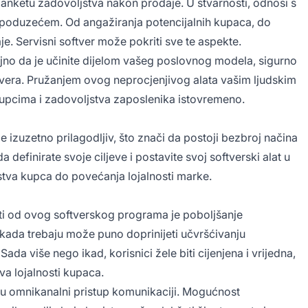
a anketu zadovoljstva nakon prodaje. U stvarnosti, odnosi s
s poduzećem. Od angažiranja potencijalnih kupaca, do
e. Servisni softver može pokriti sve te aspekte.
jno da je učinite dijelom vašeg poslovnog modela, sigurno
ftvera. Pružanjem ovog neprocjenjivog alata vašim ljudskim
kupcima i zadovoljstva zaposlenika istovremeno.
 izuzetno prilagodljiv, što znači da postoji bezbroj načina
 definirate svoje ciljeve i postavite svoj softverski alat u
ustva kupca do povećanja lojalnosti marke.
ti od ovog softverskog programa je poboljšanje
kada trebaju može puno doprinijeti učvršćivanju
da više nego ikad, korisnici žele biti cijenjena i vrijedna,
va lojalnosti kupaca.
ju omnikanalni pristup komunikaciji. Mogućnost