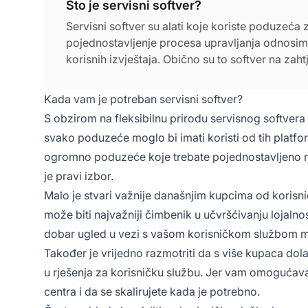
Što je servisni softver?
Servisni softver su alati koje koriste poduzeća z
pojednostavljenje procesa upravljanja odnosim
korisnih izvještaja. Obično su to softver na zah
Kada vam je potreban servisni softver?
S obzirom na fleksibilnu prirodu servisnog softvera 
svako poduzeće moglo bi imati koristi od tih platform
ogromno poduzeće koje trebate pojednostavljeno rje
je pravi izbor.
Malo je stvari važnije današnjim kupcima od korisnič
može biti najvažniji čimbenik u učvršćivanju lojaln
dobar ugled u vezi s vašom korisničkom službom m
Također je vrijedno razmotriti da s više kupaca dolaz
u rješenja za korisničku službu. Jer vam omogućavaju
centra i da se skalirujete kada je potrebno.