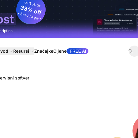
Get your
33% off
+ free AI Agent
ost
cription
zvod
Resursi
Značajke
Cijene
FREE AI
ervisni softver