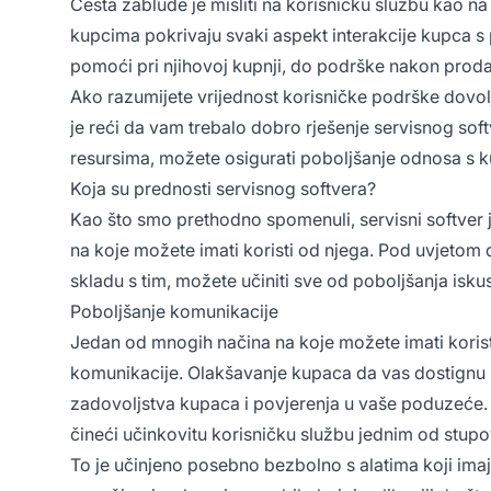
Česta zablude je misliti na korisničku službu kao n
kupcima pokrivaju svaki aspekt interakcije kupca 
pomoći pri njihovoj kupnji, do podrške nakon prodaj
Ako razumijete vrijednost korisničke podrške dovol
je reći da vam trebalo dobro rješenje servisnog so
resursima, možete osigurati poboljšanje odnosa s 
Koja su prednosti servisnog softvera?
Kao što smo prethodno spomenuli, servisni softver je
na koje možete imati koristi od njega. Pod uvjetom da
skladu s tim, možete učiniti sve od poboljšanja isk
Poboljšanje komunikacije
Jedan od mnogih načina na koje možete imati koris
komunikacije. Olakšavanje kupaca da vas dostignu 
zadovoljstva kupaca i povjerenja u vaše poduzeće. Sa
čineći učinkovitu korisničku službu jednim od stupo
To je učinjeno posebno bezbolno s alatima koji ima