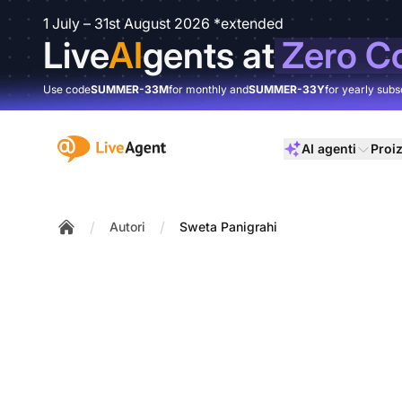
1 July – 31st August 2026 *extended
Live
AI
gents at
Zero C
Use code
SUMMER-33M
for monthly and
SUMMER-33Y
for yearly subs
:site.title
AI agenti
Proi
/
/
Autori
Sweta Panigrahi
Home