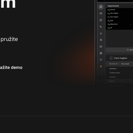
im
 pružite
ažite demo