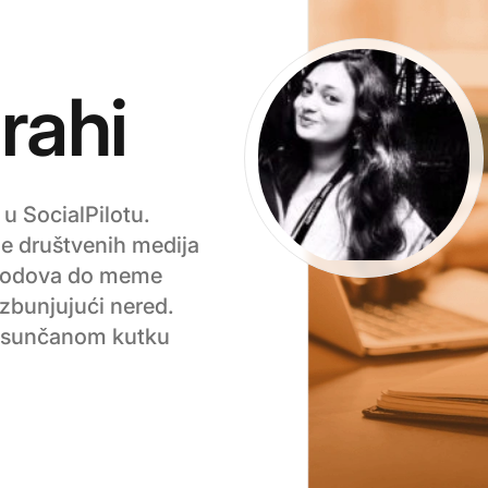
rahi
 u SocialPilotu.
je društvenih medija
 kodova do meme
 zbunjujući nered.
u sunčanom kutku