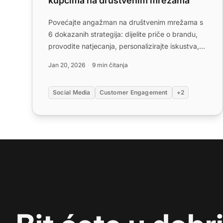
kupcima na društvenim mrežama
Povećajte angažman na društvenim mrežama s
6 dokazanih strategija: dijelite priče o brandu,
provodite natjecanja, personalizirajte iskustva,
koristite videozapi...
Jan 20, 2026
9 min čitanja
Social Media
Customer Engagement
+2