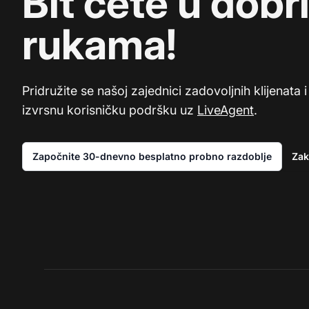
Bit ćete u dobr
rukama!
Pridružite se našoj zajednici zadovoljnih klijenata i
izvrsnu korisničku podršku uz
LiveAgent
.
Započnite 30-dnevno besplatno probno razdoblje
Zak