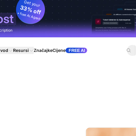
Get your
33% off
+ free AI Agent
ost
cription
zvod
Resursi
Značajke
Cijene
FREE AI